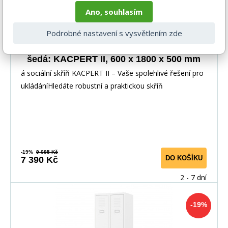
Ano, souhlasím
Podrobné nastavení s vysvětlením zde
Kovová pracovní skříňka čtyřkomorová
šedá: KACPERT II, 600 x 1800 x 500 mm
á sociální skříň KACPERT II – Vaše spolehlivé řešení pro
ukládáníHledáte robustní a praktickou skříň
-19%
9 095 Kč
DO KOŠÍKU
7 390 Kč
2 - 7 dní
-19%