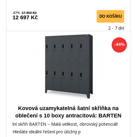
-27%
17 363 Kč
DO KOŠÍKU
12 697 Kč
2 - 7 dní
-44%
Kovová uzamykatelná šatní skříňka na
oblečení s 10 boxy antracitová: BARTEN
1360 x 1720 x 450 mm
lní skříň BARTEN – Malá velikost, obrovský potenciál!
Hledáte ideální řešení pro úložný p