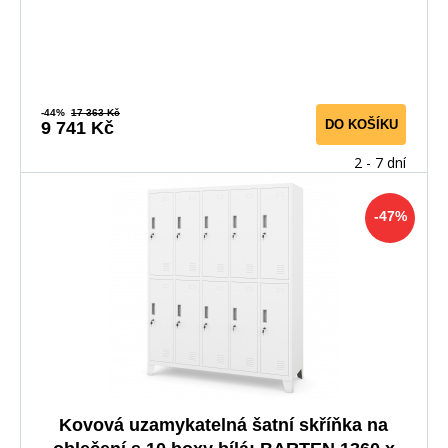
-44%
17 363 Kč
DO KOŠÍKU
9 741 Kč
2 - 7 dní
-47%
Kovová uzamykatelná šatní skříňka na