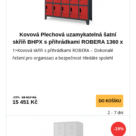
Kovová Plechová uzamykatelná šatní
skříň BHPX s přihrádkami ROBERA 1360 x
1720 x 450 mm, antracitovo-červená
1>Kovová skříň s přihrádkami ROBERA – Dokonalé
řešení pro organizaci a bezpečnost Hledáte spolehl
-19%
19 017 Kč
DO KOŠÍKU
15 451 Kč
2 - 7 dní
-19%