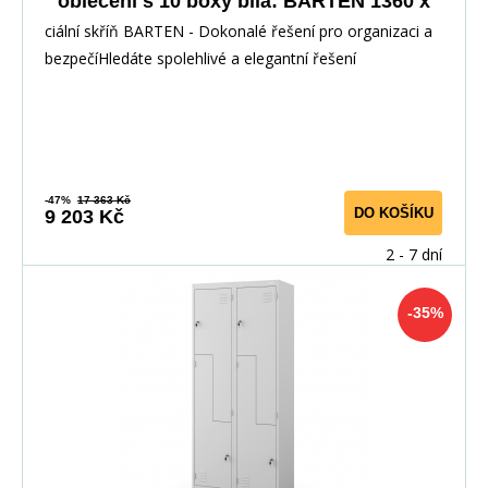
oblečení s 10 boxy bílá: BARTEN 1360 x
1720 x 450 mm
ciální skříň BARTEN - Dokonalé řešení pro organizaci a
bezpečíHledáte spolehlivé a elegantní řešení
-47%
17 363 Kč
DO KOŠÍKU
9 203 Kč
2 - 7 dní
-35%