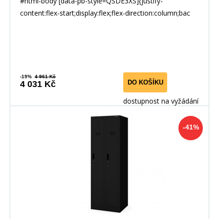
#html-body [data-pb-style=QSDE3XS]{justify-
content:flex-start;display:flex;flex-direction:column;bac
-19%
4 961 Kč
DO KOŠÍKU
4 031 Kč
dostupnost na vyžádání
-41%