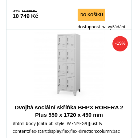
-19%
13 229 Kč
DO KOŠÍKU
10 749 Kč
dostupnost na vyžádání
-19%
Dvojitá sociální skříňka BHPX ROBERA 2
Plus 559 x 1720 x 450 mm
#html-body [data-pb-style=W7NYEG9]{justify-
content:flex-start;display:flex;flex-direction:column;bac