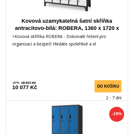
Kovová uzamykatelná šatní skříňka
antracitovo-bílá: ROBERA, 1360 x 1720 x
450 mm
>Kovová skříňka ROBERA - Dokonalé řešení pro
organizaci a bezpečí Hledáte spolehlivé a el
-47%
19 017 Kč
DO KOŠÍKU
10 077 Kč
2 - 7 dní
-19%