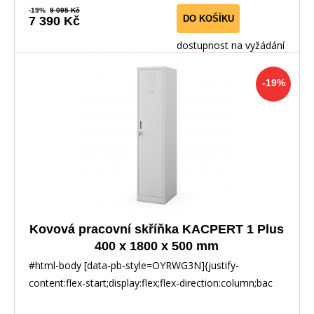
-19%
9 095 Kč
DO KOŠÍKU
7 390 Kč
dostupnost na vyžádání
-19%
Kovová pracovní skříňka KACPERT 1 Plus
400 x 1800 x 500 mm
#html-body [data-pb-style=OYRWG3N]{justify-
content:flex-start;display:flex;flex-direction:column;bac