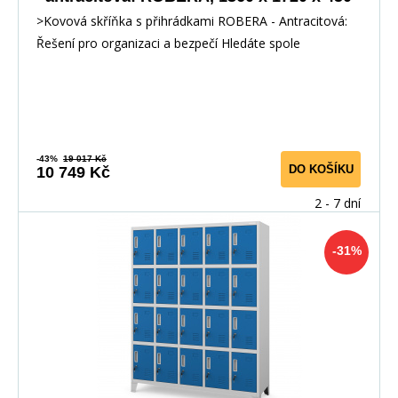
mm
>Kovová skříňka s přihrádkami ROBERA - Antracitová:
Řešení pro organizaci a bezpečí Hledáte spole
-43%
19 017 Kč
DO KOŠÍKU
10 749 Kč
2 - 7 dní
-31%