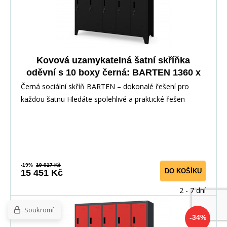
Kovová uzamykatelná šatní skříňka
oděvní s 10 boxy černá: BARTEN 1360 x
1720 x 450 mm
Černá sociální skříň BARTEN – dokonalé řešení pro
každou šatnu Hledáte spolehlivé a praktické řešen
-19%
19 017 Kč
DO KOŠÍKU
15 451 Kč
2 - 7 dní
Soukromí
-34%