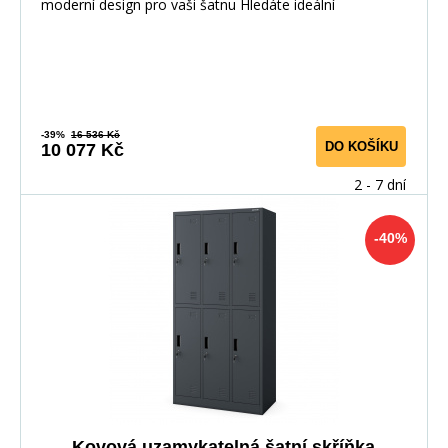
moderní design pro vaši šatnu Hledáte ideální
-39%
16 536 Kč
DO KOŠÍKU
10 077 Kč
2 - 7 dní
-40%
Kovová uzamykatelná šatní skříňka