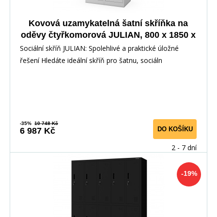
Kovová uzamykatelná šatní skříňka na
oděvy čtyřkomorová JULIAN, 800 x 1850 x
450 mm, šedá
Sociální skříň JULIAN: Spolehlivé a praktické úložné
řešení Hledáte ideální skříň pro šatnu, sociáln
-35%
10 748 Kč
DO KOŠÍKU
6 987 Kč
2 - 7 dní
-19%