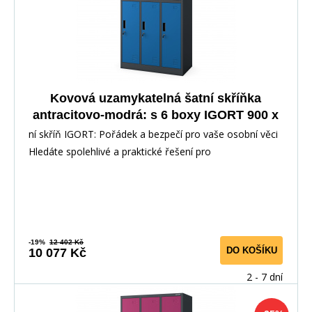
Kovová uzamykatelná šatní skříňka
antracitovo-modrá: s 6 boxy IGORT 900 x
1850 x 450 mm
ní skříň IGORT: Pořádek a bezpečí pro vaše osobní věci
Hledáte spolehlivé a praktické řešení pro
-19%
12 402 Kč
DO KOŠÍKU
10 077 Kč
2 - 7 dní