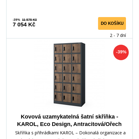
-39%
11 575 Kč
DO KOŠÍKU
7 054 Kč
2 - 7 dní
-39%
Kovová uzamykatelná šatní skříňka -
KAROL, Eco Design, Antracitová/Ořech
Skříňka s přihrádkami KAROL – Dokonalá organizace a