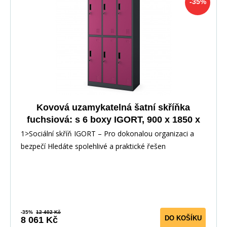
-35%
Kovová uzamykatelná šatní skříňka
fuchsiová: s 6 boxy IGORT, 900 x 1850 x
450 mm
1>Sociální skříň IGORT – Pro dokonalou organizaci a
bezpečí Hledáte spolehlivé a praktické řešen
-35%
12 402 Kč
DO KOŠÍKU
8 061 Kč