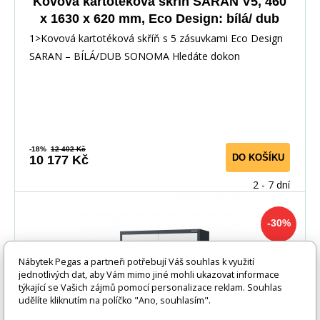
Kovová kartotéková skříň SARAN V5, 460
x 1630 x 620 mm, Eco Design: bílá/ dub
sonoma
1>Kovová kartotéková skříň s 5 zásuvkami Eco Design
SARAN – BÍLÁ/DUB SONOMA Hledáte dokon
-18%
12 402 Kč
DO KOŠÍKU
10 177 Kč
2 - 7 dní
-30%
Nábytek Pegas a partneři potřebují Váš souhlas k využití
jednotlivých dat, aby Vám mimo jiné mohli ukazovat informace
týkající se Vašich zájmů pomocí personalizace reklam. Souhlas
udělíte kliknutím na políčko "Ano, souhlasím".