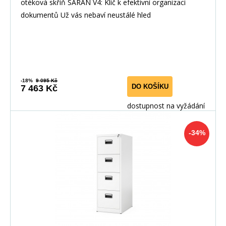
otéková skříň SARAN V4: Klíč k efektivní organizaci
dokumentů Už vás nebaví neustálé hled
-18%
9 095 Kč
DO KOŠÍKU
7 463 Kč
dostupnost na vyžádání
-34%