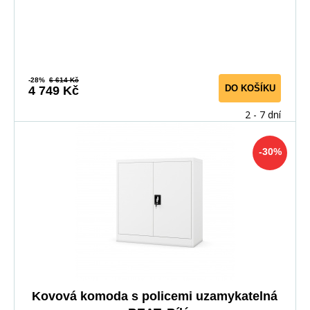
-28%
6 614 Kč
DO KOŠÍKU
4 749 Kč
2 - 7 dní
-30%
Kovová komoda s policemi uzamykatelná