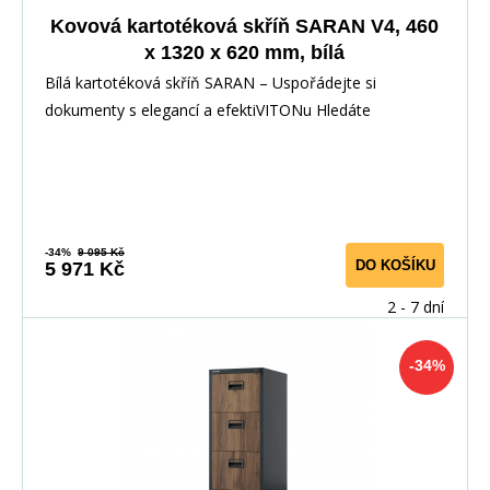
Kovová kartotéková skříň SARAN V4, 460
x 1320 x 620 mm, bílá
Bílá kartotéková skříň SARAN – Uspořádejte si
dokumenty s elegancí a efektiVITONu Hledáte
spolehlivé
-34%
9 095 Kč
DO KOŠÍKU
5 971 Kč
2 - 7 dní
-34%