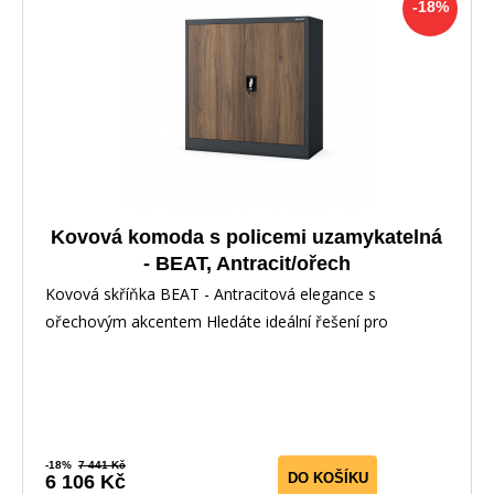
-18%
Kovová komoda s policemi uzamykatelná
- BEAT, Antracit/ořech
Kovová skříňka BEAT - Antracitová elegance s
ořechovým akcentem Hledáte ideální řešení pro
uspořádán
-18%
7 441 Kč
DO KOŠÍKU
6 106 Kč