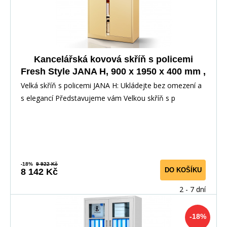
Kancelářská kovová skříň s policemi
Fresh Style JANA H, 900 x 1950 x 400 mm ,
Béžová
Velká skříň s policemi JANA H: Ukládejte bez omezení a
s elegancí Představujeme vám Velkou skříň s p
-18%
9 922 Kč
DO KOŠÍKU
8 142 Kč
2 - 7 dní
-18%