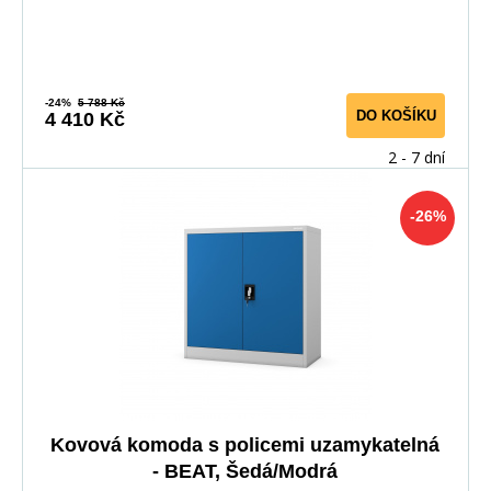
-24%
5 788 Kč
DO KOŠÍKU
4 410 Kč
2 - 7 dní
-26%
Kovová komoda s policemi uzamykatelná
- BEAT, Šedá/Modrá