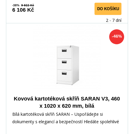
-38%
9 922 Kč
DO KOŠÍKU
6 106 Kč
2 - 7 dní
-46%
Kovová kartotéková skříň SARAN V3, 460
x 1020 x 620 mm, bílá
Bílá kartotéková skříň SARAN – Uspořádejte si
dokumenty s elegancí a bezpečností Hledáte spolehlivé