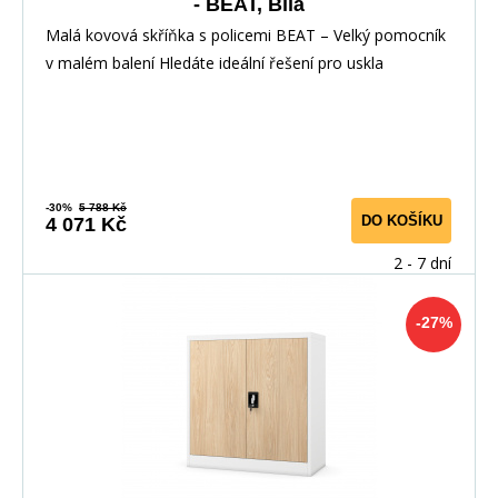
- BEAT, Bílá
Malá kovová skříňka s policemi BEAT – Velký pomocník
v malém balení Hledáte ideální řešení pro uskla
-30%
5 788 Kč
DO KOŠÍKU
4 071 Kč
2 - 7 dní
-27%