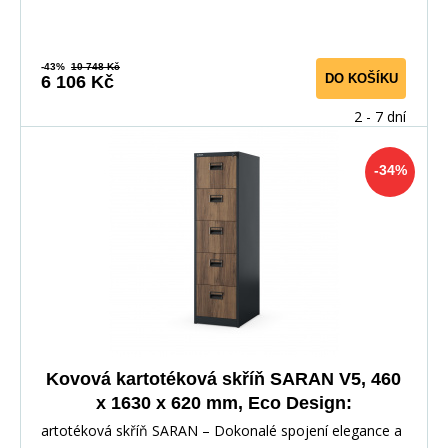
-43%
10 748 Kč
DO KOŠÍKU
6 106 Kč
2 - 7 dní
-34%
Kovová kartotéková skříň SARAN V5, 460
x 1630 x 620 mm, Eco Design:
antracitová/ořech
artotéková skříň SARAN – Dokonalé spojení elegance a