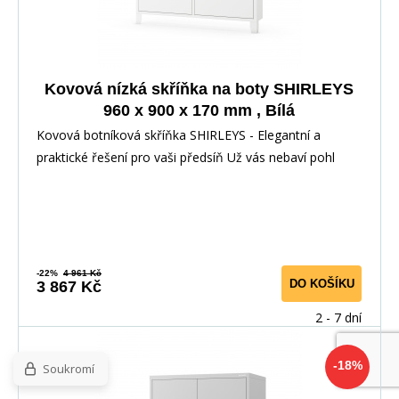
Kovová nízká skříňka na boty SHIRLEYS
960 x 900 x 170 mm , Bílá
Kovová botníková skříňka SHIRLEYS - Elegantní a
praktické řešení pro vaši předsíň Už vás nebaví pohl
-22%
4 961 Kč
DO KOŠÍKU
3 867 Kč
2 - 7 dní
-18%
Soukromí