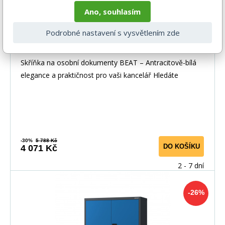
Ano, souhlasím
Podrobné nastavení s vysvětlením zde
Kovová komoda s policemi uzamykatelná
- BEAT, Antracit/Bílá
Skříňka na osobní dokumenty BEAT – Antracitově-bílá
elegance a praktičnost pro vaši kancelář Hledáte
-30%
5 788 Kč
DO KOŠÍKU
4 071 Kč
2 - 7 dní
-26%