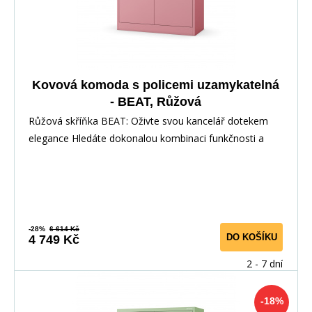
Kovová komoda s policemi uzamykatelná
- BEAT, Růžová
Růžová skříňka BEAT: Oživte svou kancelář dotekem
elegance Hledáte dokonalou kombinaci funkčnosti a
-28%
6 614 Kč
DO KOŠÍKU
4 749 Kč
2 - 7 dní
-18%