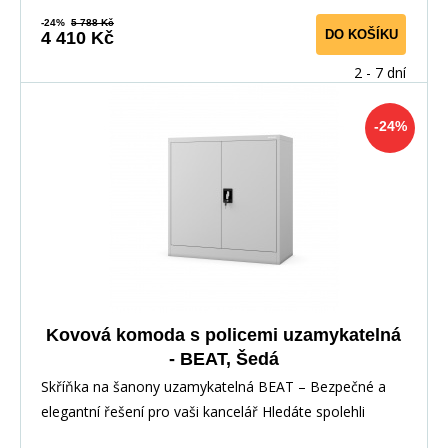
-24%
5 788 Kč
DO KOŠÍKU
4 410 Kč
2 - 7 dní
-24%
Kovová komoda s policemi uzamykatelná
- BEAT, Šedá
Skříňka na šanony uzamykatelná BEAT – Bezpečné a
elegantní řešení pro vaši kancelář Hledáte spolehli