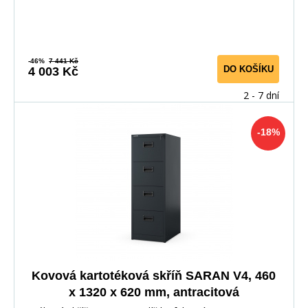
-46%
7 441 Kč
DO KOŠÍKU
4 003 Kč
2 - 7 dní
-18%
Kovová kartotéková skříň SARAN V4, 460
x 1320 x 620 mm, antracitová