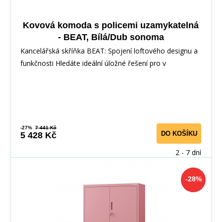
Kovová komoda s policemi uzamykatelná
- BEAT, Bílá/Dub sonoma
Kancelářská skříňka BEAT: Spojení loftového designu a
funkčnosti Hledáte ideální úložné řešení pro v
-27%
7 441 Kč
DO KOŠÍKU
5 428 Kč
2 - 7 dní
-28%