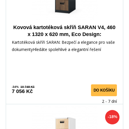
Kovová kartotéková skříň SARAN V4, 460
x 1320 x 620 mm, Eco Design:
antracitová/ořech
Kartotéková skříň SARAN: Bezpečí a elegance pro vaše
dokumentyHledáte spolehlivé a elegantní řešení
-34%
10 748 Kč
DO KOŠÍKU
7 056 Kč
2 - 7 dní
-18%