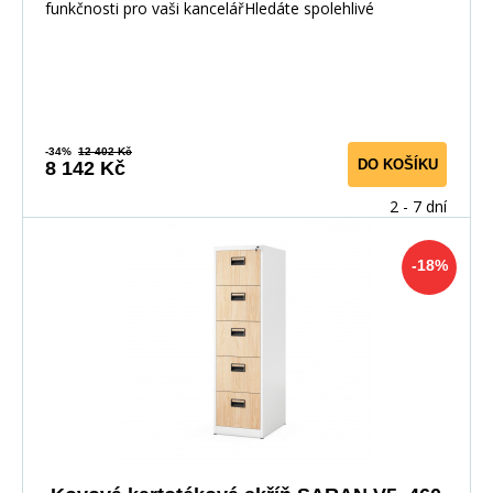
funkčnosti pro vaši kancelářHledáte spolehlivé
-34%
12 402 Kč
DO KOŠÍKU
8 142 Kč
2 - 7 dní
-18%