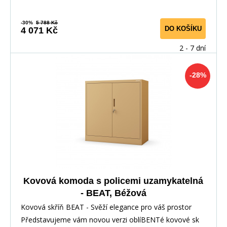
-30%
5 788 Kč
DO KOŠÍKU
4 071 Kč
2 - 7 dní
-28%
Kovová komoda s policemi uzamykatelná
- BEAT, Béžová
Kovová skříň BEAT - Svěží elegance pro váš prostor
Představujeme vám novou verzi oblíBENTé kovové sk