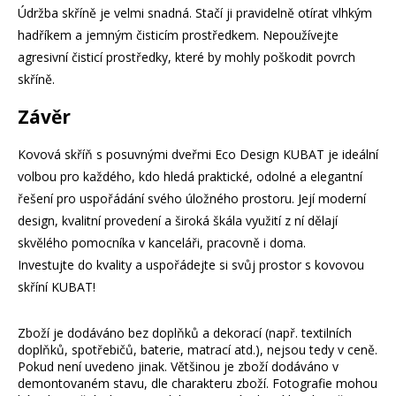
Údržba skříně je velmi snadná. Stačí ji pravidelně otírat vlhkým
hadříkem a jemným čisticím prostředkem. Nepoužívejte
agresivní čisticí prostředky, které by mohly poškodit povrch
skříně.
Závěr
Kovová skříň s posuvnými dveřmi Eco Design KUBAT je ideální
volbou pro každého, kdo hledá praktické, odolné a elegantní
řešení pro uspořádání svého úložného prostoru. Její moderní
design, kvalitní provedení a široká škála využití z ní dělají
skvělého pomocníka v kanceláři, pracovně i doma.
Investujte do kvality a uspořádejte si svůj prostor s kovovou
skříní KUBAT!
Zboží je dodáváno bez doplňků a dekorací (např. textilních
doplňků, spotřebičů, baterie, matrací atd.), nejsou tedy v ceně.
Pokud není uvedeno jinak. Většinou je zboží dodáváno v
demontovaném stavu, dle charakteru zboží. Fotografie mohou