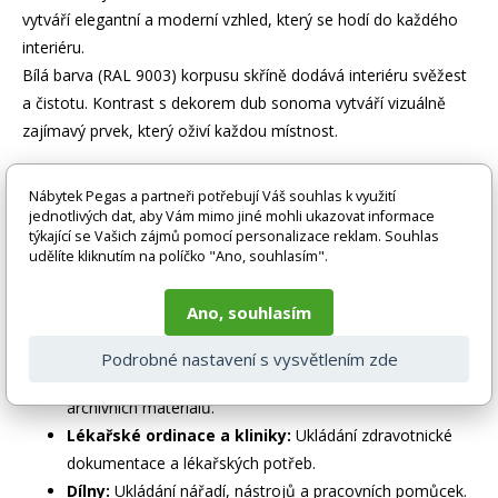
vytváří elegantní a moderní vzhled, který se hodí do každého
interiéru.
Bílá barva (RAL 9003) korpusu skříně dodává interiéru svěžest
a čistotu. Kontrast s dekorem dub sonoma vytváří vizuálně
zajímavý prvek, který oživí každou místnost.
Praktické využití
Nábytek Pegas a partneři potřebují Váš souhlas k využití
jednotlivých dat, aby Vám mimo jiné mohli ukazovat informace
Kovová skříň KUBAT je ideální pro širokou škálu využití:
týkající se Vašich zájmů pomocí personalizace reklam. Souhlas
udělíte kliknutím na políčko "Ano, souhlasím".
Kanceláře:
Ukládání dokumentů, šanonů,
kancelářských potřeb a osobních věcí zaměstnanců.
Ano, souhlasím
Účetní kanceláře a oddělení:
Bezpečné a uspořádané
ukládání účetních dokladů a finančních záznamů.
Podrobné nastavení s vysvětlením zde
Úřady a archivy:
Ukládání důležitých dokumentů a
archivních materiálů.
Lékařské ordinace a kliniky:
Ukládání zdravotnické
dokumentace a lékařských potřeb.
Dílny:
Ukládání nářadí, nástrojů a pracovních pomůcek.