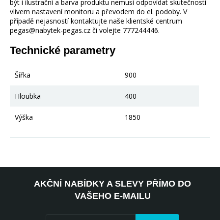
být i ilustrační a barva produktu nemusí odpovídat skutečnosti
vlivem nastavení monitoru a převodem do el. podoby. V
případě nejasností kontaktujte naše klientské centrum
pegas@nabytek-pegas.cz či volejte 777244446.
Technické parametry
Šířka
900
Hloubka
400
Výška
1850
AKČNÍ NABÍDKY A SLEVY PŘÍMO DO
VAŠEHO E-MAILU