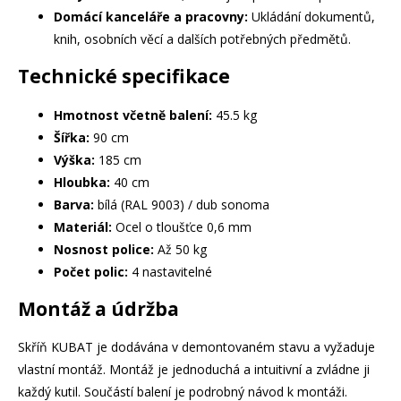
Domácí kanceláře a pracovny:
Ukládání dokumentů,
knih, osobních věcí a dalších potřebných předmětů.
Technické specifikace
Hmotnost včetně balení:
45.5 kg
Šířka:
90 cm
Výška:
185 cm
Hloubka:
40 cm
Barva:
bílá (RAL 9003) / dub sonoma
Materiál:
Ocel o tloušťce 0,6 mm
Nosnost police:
Až 50 kg
Počet polic:
4 nastavitelné
Montáž a údržba
Skříň KUBAT je dodávána v demontovaném stavu a vyžaduje
vlastní montáž. Montáž je jednoduchá a intuitivní a zvládne ji
každý kutil. Součástí balení je podrobný návod k montáži.