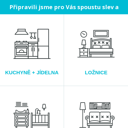
Připravili jsme pro Vás spoustu slev a
neustále doplňujeme novinky pro rok 2026
do naší nabídky!
KUCHYNĚ + JÍDELNA
LOŽNICE