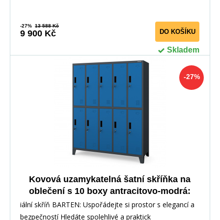
-27%
13 588 Kč
DO KOŠÍKU
9 900 Kč
Skladem
-27%
Kovová uzamykatelná šatní skříňka na
oblečení s 10 boxy antracitovo-modrá:
BARTEN 1360 x 1720 x 450 mm
iální skříň BARTEN: Uspořádejte si prostor s elegancí a
bezpečností Hledáte spolehlivé a praktick