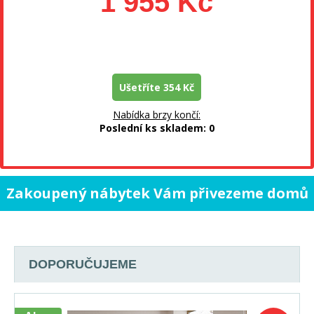
1 955 Kč
Ušetříte 354 Kč
Nabídka brzy končí:
Poslední ks skladem: 0
Zakoupený nábytek Vám přivezeme domů
vlastními vozy a našimi řidiči.
DOPORUČUJEME