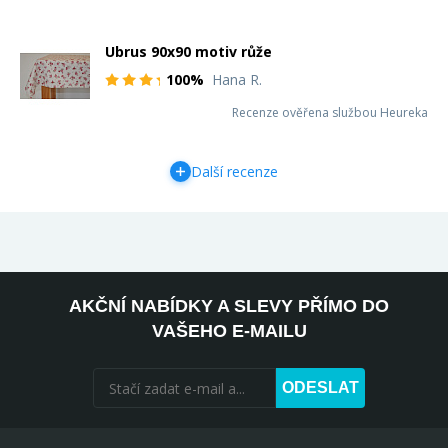
Ubrus 90x90 motiv růže
100%
Hana R.
Recenze ověřena službou Heureka
Další recenze
AKČNÍ NABÍDKY A SLEVY PŘÍMO DO
VAŠEHO E-MAILU
ODESLAT