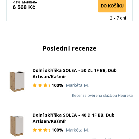
-42%
11 232 Kč
DO KOŠÍKU
6 568 Kč
2 - 7 dní
Poslední recenze
Dolní skříňka SOLEA - 50 ZL 1F BB, Dub
Artisan/Kašmír
100%
Markéta M.
Recenze ověřena službou Heureka
Dolní skříňka SOLEA - 40 D 1F BB, Dub
Artisan/Kašmír
100%
Markéta M.