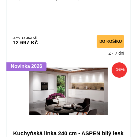
-27%
17 363 Kč
DO KOŠÍKU
12 697 Kč
2 - 7 dní
Novinka 2026
-16%
Kuchyňská linka 240 cm - ASPEN bílý lesk