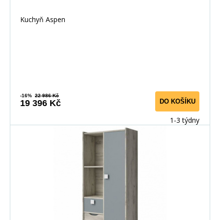
Kuchyň Aspen
-16%
22 986 Kč
DO KOŠÍKU
19 396 Kč
1-3 týdny