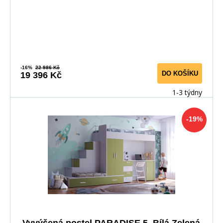
-16%
22 986 Kč
DO KOŠÍKU
19 396 Kč
1-3 týdny
-19%