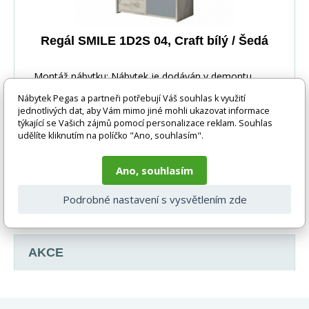
Regál SMILE 1D2S 04, Craft bílý / Šedá
Montáž nábytku: Nábytek je dodáván v demontu.
Součástí nábytku je montážní plánek včetně všech p
Nábytek Pegas a partneři potřebují Váš souhlas k využití
jednotlivých dat, aby Vám mimo jiné mohli ukazovat informace
týkající se Vašich zájmů pomocí personalizace reklam. Souhlas
udělíte kliknutím na políčko "Ano, souhlasím".
Ano, souhlasím
7 376 Kč
DO KOŠÍKU
Podrobné nastavení s vysvětlením zde
Skladem
AKCE