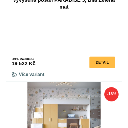
Vyvýšená postel PARADISE 5, Bílá Zelená
mat
-19%
24 200 Kč
DETAIL
19 522 Kč
Více variant
-18%