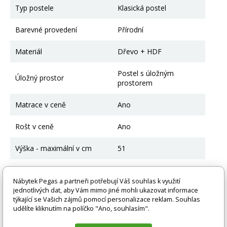
Typ postele
Klasická postel
Barevné provedení
Přírodní
Materiál
Dřevo + HDF
Postel s úložným
Úložný prostor
prostorem
Matrace v ceně
Ano
Rošt v ceně
Ano
Výška - maximální v cm
51
Délka v cm
164,5
Nábytek Pegas a partneři potřebují Váš souhlas k využití
jednotlivých dat, aby Vám mimo jiné mohli ukazovat informace
Šířka v cm
86
týkající se Vašich zájmů pomocí personalizace reklam. Souhlas
udělíte kliknutím na políčko "Ano, souhlasím".
Spací plocha
80 x 160 cm