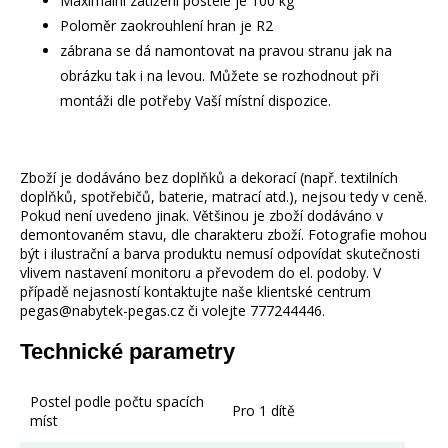
Maximální zatížení postele je 100 kg
Poloměr zaokrouhlení hran je R2
zábrana se dá namontovat na pravou stranu jak na
obrázku tak i na levou. Můžete se rozhodnout při
montáži dle potřeby Vaší místní dispozice.
Zboží je dodáváno bez doplňků a dekorací (např. textilních
doplňků, spotřebičů, baterie, matrací atd.), nejsou tedy v ceně.
Pokud není uvedeno jinak. Většinou je zboží dodáváno v
demontovaném stavu, dle charakteru zboží. Fotografie mohou
být i ilustrační a barva produktu nemusí odpovídat skutečnosti
vlivem nastavení monitoru a převodem do el. podoby. V
případě nejasností kontaktujte naše klientské centrum
pegas@nabytek-pegas.cz či volejte 777244446.
Technické parametry
Postel podle počtu spacích
Pro 1 dítě
míst