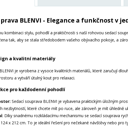
uprava BLENVI - Elegance a funkčnost v j
u kombinaci stylu, pohodlí a praktičnosti s naší rohovou sedací sou
žena tak, aby se stala středobodem vašeho obývacího pokoje, a záro
ign a kvalitní materiály
LENVI je vyrobena z vysoce kvalitních materiálů, které zaručují dlouho
prostoru a vytváří útulný kout pro relaxaci.
nkce pro každodenní pohodlí
ostor:
Sedací souprava BLENVI je vybavena praktickým úložným prostor
h nezbytností, které chcete mít po ruce, ale zároveň je mít úhledně u
í:
Díky snadnému rozkládacímu mechanismu se sedací souprava rychl
24 x 212 cm. To je ideální řešení pro nečekané návštěvy nebo pro ty, 