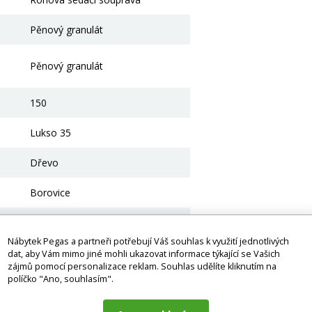
Pěnový granulát
Pěnový granulát
150
Lukso 35
Dřevo
Borovice
82
Nábytek Pegas a partneři potřebují Váš souhlas k využití jednotlivých
Černá
dat, aby Vám mimo jiné mohli ukazovat informace týkající se Vašich
zájmů pomocí personalizace reklam. Souhlas udělíte kliknutím na
políčko "Ano, souhlasím".
Plasty