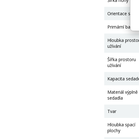
Šířka nohy
Orientace stran
Primární barva
Hloubka prosto
užívání
Šířka prostoru
užívání
Kapacita sedad
Materiál výplně
sedadla
Tvar
Hloubka spací
plochy