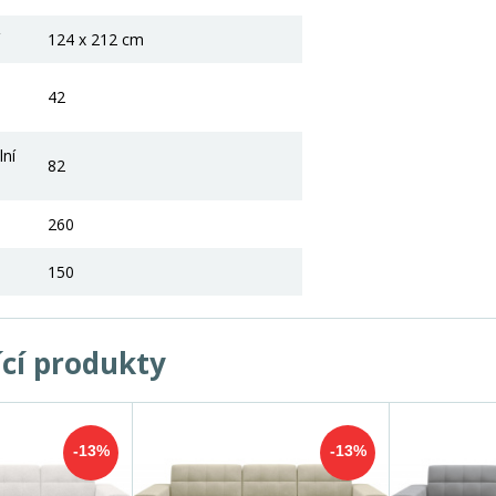
124 x 212 cm
42
lní
82
260
150
ící produkty
-13%
-13%