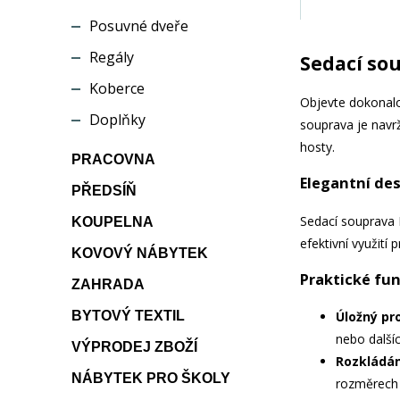
Posuvné dveře
Regály
Sedací so
Koberce
Objevte dokonalo
Doplňky
souprava je navr
hosty.
PRACOVNA
Elegantní des
PŘEDSÍŇ
Sedací souprava B
KOUPELNA
efektivní využití 
KOVOVÝ NÁBYTEK
Praktické fu
ZAHRADA
BYTOVÝ TEXTIL
Úložný pr
nebo dalšíc
VÝPRODEJ ZBOŽÍ
Rozkládán
NÁBYTEK PRO ŠKOLY
rozměrech 1