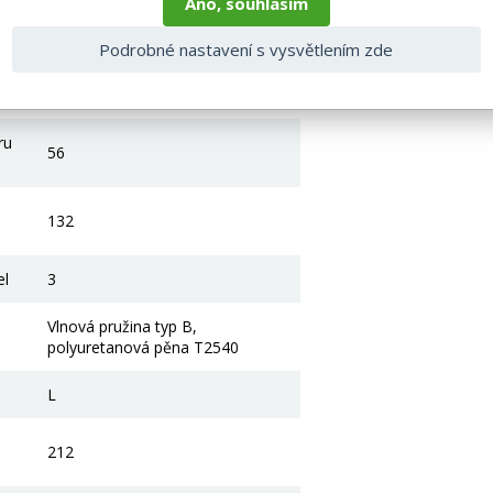
2.5
Ano, souhlasím
y
Univerzální
Podrobné nastavení s vysvětlením zde
Zelená
ru
56
132
el
3
Vlnová pružina typ B,
polyuretanová pěna T2540
L
212