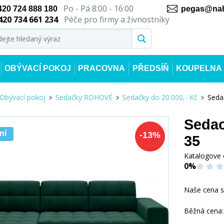
Po - Pá 8:00 - 16:00
420 724 888 180
pegas@nab
420 734 661 234
Péče pro firmy a živnostníky
OBÝVACÍ POKOJ
PRACOVNA
PŘEDSÍŇ
KOUPELNA
Obývací pokoj
Sedačky ROHOVÉ
Sedačky do 20.000,- Kč
Seda
Sedac
ní
-
13
%
35
Katalogove 
0%
Naše cena 
Běžná cena: