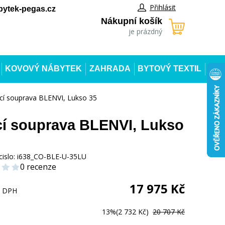
Přihlásit
ytek-pegas.cz
Nákupní košík
je prázdný
KOVOVÝ NÁBYTEK
ZAHRADA
BYTOVÝ TEXTIL
cí souprava BLENVI, Lukso 35
í souprava BLENVI, Lukso
cislo:
i638_CO-BLE-U-35LU
0 recenze
17 975
Kč
s DPH
13%
(2 732 Kč)
20 707 Kč