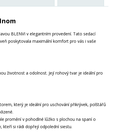
ednom
pravou BLENVI v elegantním provedení. Tato sedací
veň poskytovala maximální komfort pro vás i vaše
u životnost a odolnost. Její rohový tvar je ideální pro
em, který je ideální pro uschování přikrývek, polštářů
klizené.
e promění v pohodlné lůžko s plochou na spaní o
kteří si rádi dopřejí odpolední siestu.