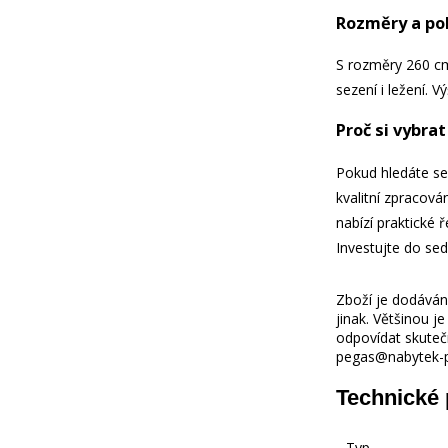
Rozměry a po
S rozměry 260 cm
sezení i ležení. 
Proč si vybra
Pokud hledáte se
kvalitní zpracová
nabízí praktické 
Investujte do seda
Zboží je dodáváno
jinak. Většinou 
odpovídat skuteč
pegas@nabytek-pe
Technické
Typ