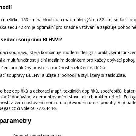
hodlí
 na šířku, 150 cm na hloubku a maximální výškou 82 cm, sedací sou
Výška sedu 42 cm je optimální pro snadné vstávání a zajišťuje pohodlné
t sedací soupravu BLENVI?
dací soupravu, která kombinuje moderní design s praktickými funkcemi
ní a multifunkčnost ji činí ideálním doplňkem pro každý obývací pokoj
řešení pro úložný prostor a možnost rozložení na lůžko.
cí soupravy BLENVI a užijte si pohodlí a styl, který si zasloužíte.
 bez doplňků a dekorací (např. textilních doplňků, spotřebičů, bater
je zboží dodáváno v demontovaném stavu, dle charakteru zboží. Fotogr
nosti vlivem nastavení monitoru a převodem do el. podoby. V případě
gas.cz či volejte 777244446.
 parametry
Rohová sedací souprava