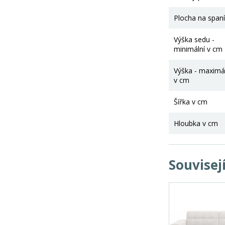
Plocha na spaní
Výška sedu -
minimální v cm
Výška - maximá
v cm
Šířka v cm
Hloubka v cm
Souvisej