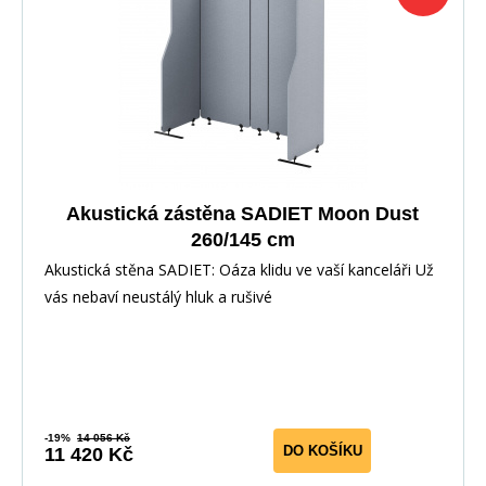
Akustická zástěna SADIET Moon Dust
260/145 cm
Akustická stěna SADIET: Oáza klidu ve vaší kanceláři Už
vás nebaví neustálý hluk a rušivé
-19%
14 056 Kč
DO KOŠÍKU
11 420 Kč