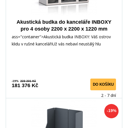
Akustická budka do kanceláře INBOXY
pro 4 osoby 2200 x 2200 x 1220 mm
ass="container">Akustická budka INBOXY: Váš ostrov
klidu v rušné kancelářiUž vás nebaví neustálý hlu
-19%
223 231 Kč
DO KOŠÍKU
181 376 Kč
2 - 7 dní
-19%