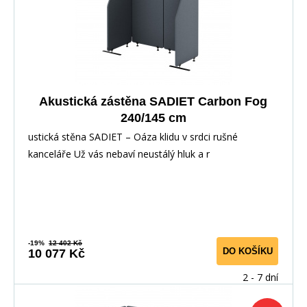
Akustická zástěna SADIET Carbon Fog
240/145 cm
ustická stěna SADIET – Oáza klidu v srdci rušné
kanceláře Už vás nebaví neustálý hluk a r
-19%
12 402 Kč
DO KOŠÍKU
10 077 Kč
2 - 7 dní