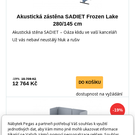
Akustická zástěna SADIET Frozen Lake
280/145 cm
Akustická stěna SADIET – Oáza klidu ve vaší kanceláři
Už vás nebaví neustálý hluk a rušiv
-19%
15 709 Kč
DO KOŠÍKU
12 764 Kč
dostupnost na vyžádání
-19%
Nábytek Pegas a partneři potřebují Váš souhlas k využití
jednotlivých dat, aby Vám mimo jiné mohli ukazovat informace
týkající se Vašich zájmů pomocí personalizace reklam. Souhlas