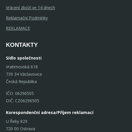
Vrácení zboží ve 14 dnech
Reklamační Podmínky
REKLAMACE
KONTAKTY
Sídlo společnosti
Vratimovská 618
739 34 Václavovice
Česká Republika
IČO: 06296505
DIČ: CZ06296505
Korespondenční adresa/Příjem reklamací
U Řeky 829
720 00 Ostrava