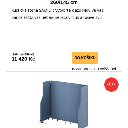
260/145 cm
kustická stěna SADIET: Vytvořte oázu klidu ve vaší
kancelářiUž vás nebaví neustálý hluk a rušivé zvu
-19%
14 056 Kč
DO KOŠÍKU
11 420 Kč
dostupnost na vyžádání
-19%