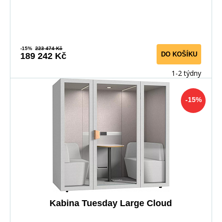
-15%
223 474 Kč
DO KOŠÍKU
189 242 Kč
1-2 týdny
-15%
Kabina Tuesday Large Cloud