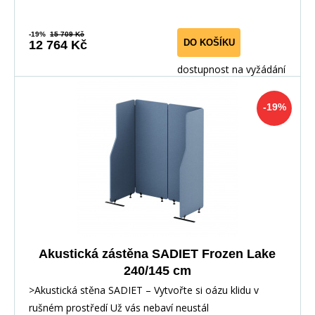
-19%
15 709 Kč
DO KOŠÍKU
12 764 Kč
dostupnost na vyžádání
-19%
Akustická zástěna SADIET Frozen Lake
240/145 cm
>Akustická stěna SADIET – Vytvořte si oázu klidu v
rušném prostředí Už vás nebaví neustál