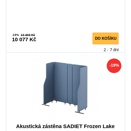
-19%
12 402 Kč
DO KOŠÍKU
10 077 Kč
2 - 7 dní
-19%
Akustická zástěna SADIET Frozen Lake