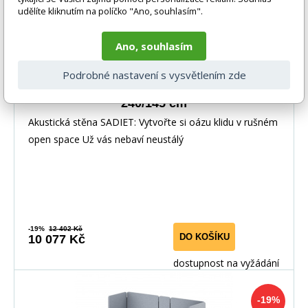
udělíte kliknutím na políčko "Ano, souhlasím".
Ano, souhlasím
Podrobné nastavení s vysvětlením zde
Akustická zástěna SADIET Moon Dust
240/145 cm
Akustická stěna SADIET: Vytvořte si oázu klidu v rušném
open space Už vás nebaví neustálý
-19%
12 402 Kč
DO KOŠÍKU
10 077 Kč
dostupnost na vyžádání
-19%