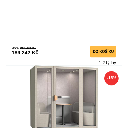
-15%
223 474 Kč
DO KOŠÍKU
189 242 Kč
1-2 týdny
-15%