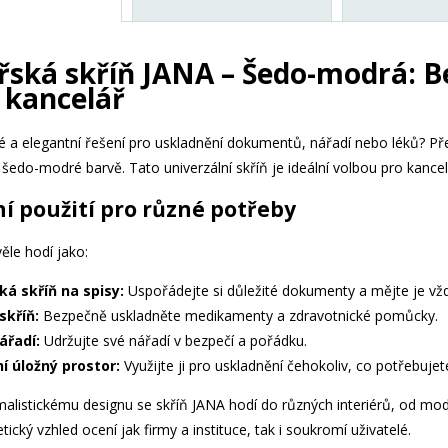
řská skříň JANA – Šedo-modrá: Be
 kancelář
vé a elegantní řešení pro uskladnění dokumentů, nářadí nebo léků? 
 šedo-modré barvě. Tato univerzální skříň je ideální volbou pro kancel
í použití pro různé potřeby
ěle hodí jako:
ká skříň na spisy:
Uspořádejte si důležité dokumenty a mějte je vžd
skříň:
Bezpečně uskladněte medikamenty a zdravotnické pomůcky.
ářadí:
Udržujte své nářadí v bezpečí a pořádku.
í úložný prostor:
Využijte ji pro uskladnění čehokoliv, co potřebuje
listickému designu se skříň JANA hodí do různých interiérů, od modern
tický vzhled ocení jak firmy a instituce, tak i soukromí uživatelé.