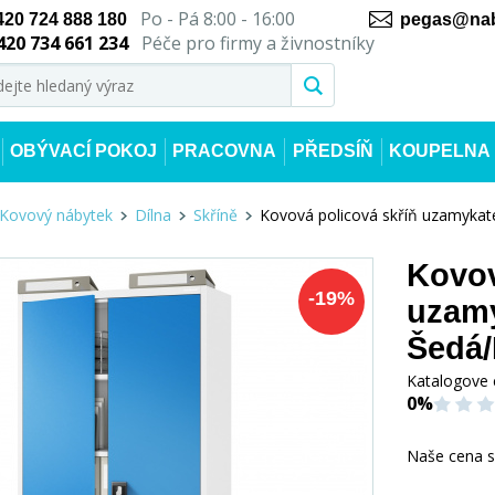
Po - Pá 8:00 - 16:00
420 724 888 180
pegas@nab
420 734 661 234
Péče pro firmy a živnostníky
OBÝVACÍ POKOJ
PRACOVNA
PŘEDSÍŇ
KOUPELNA
Kovový nábytek
Dílna
Skříně
Kovová policová skříň uzamykat
Kovov
-
19
%
uzamy
Šedá
Katalogove 
0%
Naše cena 