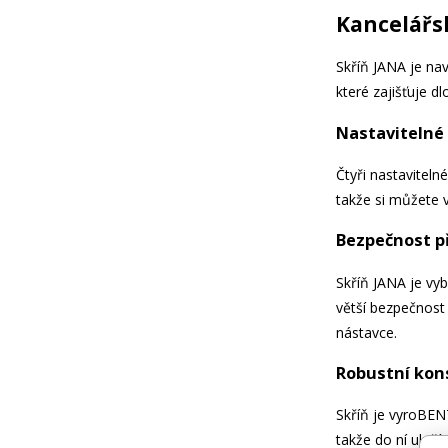
Kancelářsk
Skříň JANA je n
které zajišťuje 
Nastavitelné 
Čtyři nastavitel
takže si můžete v
Bezpečnost p
Skříň JANA je v
větší bezpečnost 
nástavce.
Robustní kon
Skříň je vyroBE
takže do ní ulož