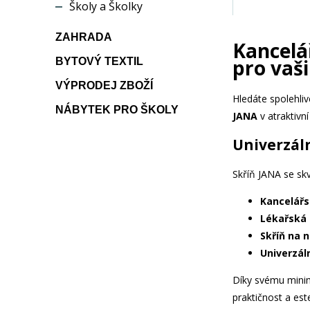
Školy a Školky
ZAHRADA
Kancelá
pro vaši
BYTOVÝ TEXTIL
VÝPRODEJ ZBOŽÍ
Hledáte spolehli
NÁBYTEK PRO ŠKOLY
JANA
v atraktivní
Univerzáln
Skříň JANA se skv
Kancelářs
Lékařská 
Skříň na n
Univerzáln
Díky svému minima
praktičnost a este