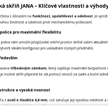
á skříň JANA – Klíčové vlastnosti a výhod
avržena s důrazem na
funkčnost, spolehlivost a odolnost
. Je vyro
dlouhou životnost a odolnost proti mechanickému poškození.
police pro maximální flexibilitu
né police vám umožní přizpůsobit vnitřní prostor skříně vašim aktuál
ytvořit ideální konfiguraci pro uskladnění různých předmětů.
ředevším
ybavena
tříbodovým zámkem
, který zajišťuje maximální bezpečnost 
je možné skříň připevnit ke zdi pomocí otvorů na zadní a boční stěně
strukce a vysoká nosnost
NTa z
oceli o tloušťce 0,6 mm
, což zaručuje její vysokou odolnost a 
íte velké množství dokumentů.