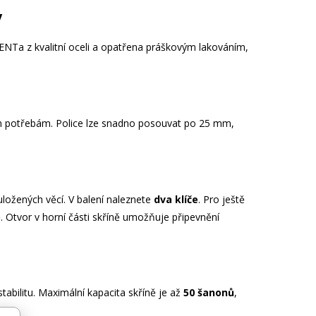
y
BENTa z kvalitní oceli a opatřena práškovým lakováním,
ním potřebám. Police lze snadno posouvat po 25 mm,
uložených věcí. V balení naleznete
dva klíče
. Pro ještě
. Otvor v horní části skříně umožňuje připevnění
stabilitu. Maximální kapacita skříně je až
50 šanonů
,