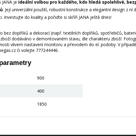
ň JANA je
ideální volbou pro každého, kdo hledá spolehlivé, be
ků
. Její univerzální použití, robustní konstrukce a elegantní design z n
. Investujte do kvality a pořiďte si skříň JANA ještě dnes!
 bez doplňků a dekorací (např. textilních doplňků, spotřebičů, bater
je zboží dodáváno v demontovaném stavu, dle charakteru zboží. Fotogr
nosti vlivem nastavení monitoru a převodem do el. podoby. V případě
gas.cz či volejte 777244446.
 parametry
900
400
1850