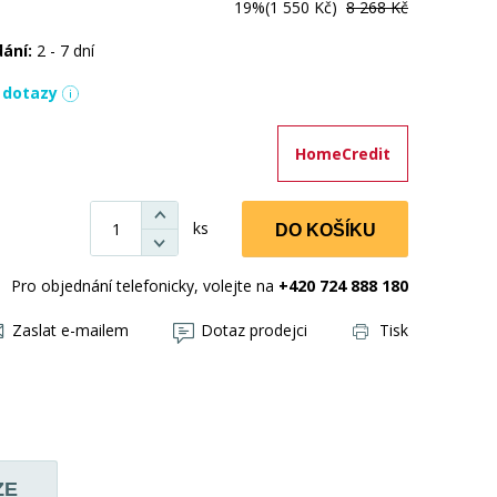
19%
(1 550 Kč)
8 268 Kč
dání:
2 - 7 dní
í dotazy
HomeCredit
ks
DO KOŠÍKU
Pro objednání telefonicky, volejte na
+420 724 888 180
Zaslat e-mailem
Dotaz prodejci
Tisk
ZE