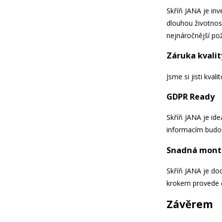
Skříň JANA je inv
dlouhou životnost
nejnáročnější po
Záruka kvalit
Jsme si jisti kva
GDPR Ready
Skříň JANA je id
informacím budou
Snadná mont
Skříň JANA je dod
krokem provede 
Závěrem