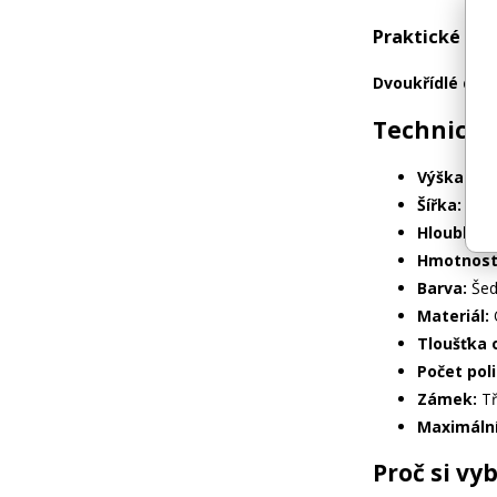
Praktické dvo
Dvoukřídlé dve
Technické
Výška:
185
Šířka:
90 
Hloubka:
4
Hmotnost
Barva:
Šed
Materiál:
O
Tloušťka o
Počet poli
Zámek:
Tř
Maximální
Proč si vy