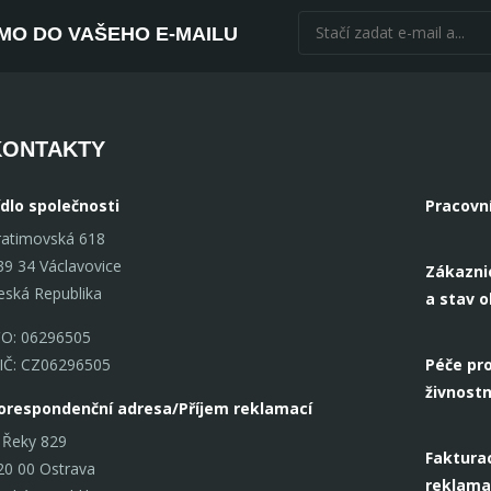
ÍMO DO VAŠEHO E-MAILU
KONTAKTY
ídlo společnosti
Pracovn
ratimovská 618
39 34 Václavovice
Zákazni
eská Republika
a stav 
ČO: 06296505
IČ: CZ06296505
Péče pro
živnostn
orespondenční adresa/Příjem reklamací
 Řeky 829
Fakturac
20 00 Ostrava
reklama