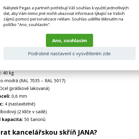
Nábytek Pegas a partneři potřebují Váš souhlas k využití jednotlivých
ukřídlé dveře
dat, aby Vám mimo jiné mohli ukazovat informace týkající se Vašich
zájmů pomocí personalizace reklam. Souhlas udělíte kliknutím na
ře
usnadňují přístup k uloženým věcem a umožňují pohodlné používán
políčko "Ano, souhlasím".
 specifikace
Ano, souhlasím
 cm
Podrobné nastavení s vysvětlením zde
cm
0 cm
:
40 kg
o-modrá (RAL 7035 – RAL 5017)
cel (práškově lakovaná)
celi:
0,6 mm
c:
4 (nastavitelné)
íbodový (2 klíče v sadě)
 kapacita:
50 šanonů
brat kancelářskou skříň JANA?