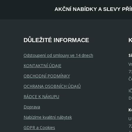
AKČNÍ NABÍDKY A SLEVY PŘ
DŮLEŽITÉ INFORMACE
Odstoupení od smlouvy ve 14 dnech
S
V
KONTAKTNÍ ÚDAJE
7
OBCHODNÍ PODMÍNKY
Č
OCHRANA OSOBNÍCH ÚDAJŮ
I
RÁDCE K NÁKUPU
D
Doprava
K
Nabízíme kvalitní nábytek
U
7
GDPR a Cookies