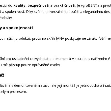
esticí do
kvality, bezpečnosti a praktičnosti
. Je vyroBENTa z prvot
 a spolehlivost. Díky svému univerzálnímu použití a elegantnímu desig
žadavky.
y a spokojenosti
litou našich produktů, proto na skříň JANA poskytujeme záruku. Věřím
eální pro uskladnění citlivých dat a dokumentů v souladu s nařízením
 mít přístup pouze oprávněné osoby.
áž
ávána v demontovaném stavu, ale její montáž je jednoduchá a intuitiv
celým procesem.