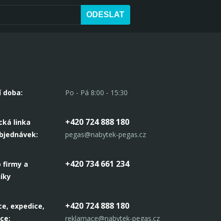
ODESLAT
í doba:
Po - Pá 8:00 - 15:30
+420 724 888 180
cká linka
objednávek:
pegas@nabytek-pegas.cz
+420 734 661 234
 firmy a
íky
+420 724 888 180
e, expedice,
ce:
reklamace@nabytek-pegas.cz