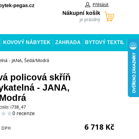
Přihlásit
ytek-pegas.cz
Nákupní košík
je prázdný
KOVOVÝ NÁBYTEK
ZAHRADA
BYTOVÝ TEXTIL
elná - JANA, Šedá/Modrá
á policová skříň
katelná - JANA,
/Modrá
cislo:
i738_47
0 recenze
6 718
Kč
s DPH