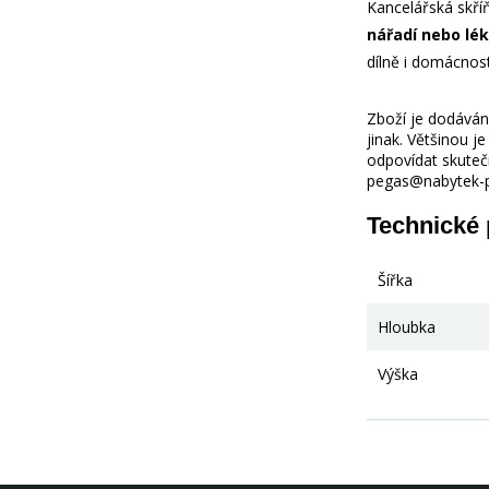
Kancelářská skří
nářadí nebo lé
dílně i domácnosti
Zboží je dodáváno
jinak. Většinou 
odpovídat skuteč
pegas@nabytek-pe
Technické
Šířka
Hloubka
Výška