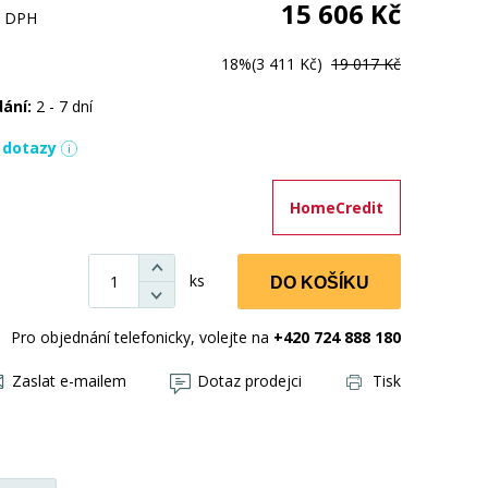
15 606
Kč
s DPH
18%
(3 411 Kč)
19 017 Kč
dání:
2 - 7 dní
í dotazy
HomeCredit
ks
DO KOŠÍKU
Pro objednání telefonicky, volejte na
+420 724 888 180
Zaslat e-mailem
Dotaz prodejci
Tisk