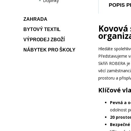
Doplňky
POPIS 
ZAHRADA
Kovová 
BYTOVÝ TEXTIL
organiz
VÝPRODEJ ZBOŽÍ
Hledáte spolehliv
NÁBYTEK PRO ŠKOLY
Představujeme 
Skříň ROBERA je i
věcí zaměstnanců
prostoru a přispí
Klíčové vl
Pevná a o
odolnost pr
20 prosto
Bezpečné