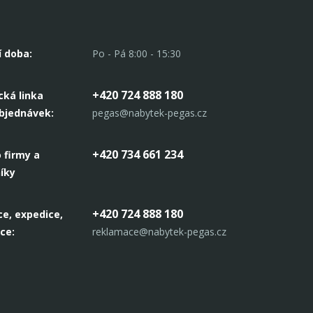
í doba:
Po - Pá 8:00 - 15:30
+420 724 888 180
cká linka
objednávek:
pegas@nabytek-pegas.cz
+420 734 661 234
 firmy a
íky
+420 724 888 180
e, expedice,
ce:
reklamace@nabytek-pegas.cz