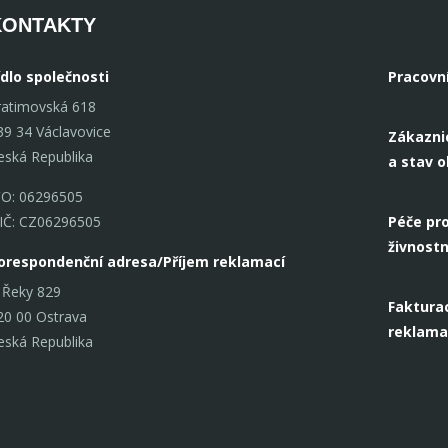
KONTAKTY
ídlo společnosti
Pracovn
ratimovská 618
39 34 Václavovice
Zákazni
eská Republika
a stav 
ČO: 06296505
IČ: CZ06296505
Péče pro
živnostn
orespondenční adresa/Příjem reklamací
 Řeky 829
Fakturac
20 00 Ostrava
reklama
eská Republika