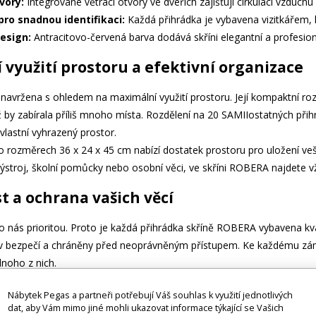
vory:
Integrované větrací otvory ve dveřích zajišťují cirkulaci vzduc
pro snadnou identifikaci:
Každá přihrádka je vybavena vizitkářem, k
esign:
Antracitovo-červená barva dodává skříni elegantní a profesioná
využití prostoru a efektivní organizace
navržena s ohledem na maximální využití prostoru. Její kompaktní ro
ž by zabírala příliš mnoho místa. Rozdělení na 20 SAMIIostatných při
 vlastní vyhrazený prostor.
o rozměrech 36 x 24 x 45 cm nabízí dostatek prostoru pro uložení ve
výstroj, školní pomůcky nebo osobní věci, ve skříni ROBERA najdete v
 a ochrana vašich věcí
 nás prioritou. Proto je každá přihrádka skříně ROBERA vybavena kval
 v bezpečí a chráněny před neoprávněným přístupem. Ke každému zám
dnoho z nich.
 dokumentů, peněženek, telefonů a dalších osobních věcí do skříně
Nábytek Pegas a partneři potřebují Váš souhlas k využití jednotlivých
u práci, studium nebo sportovní aktivity, aniž byste se museli obávat
dat, aby Vám mimo jiné mohli ukazovat informace týkající se Vašich