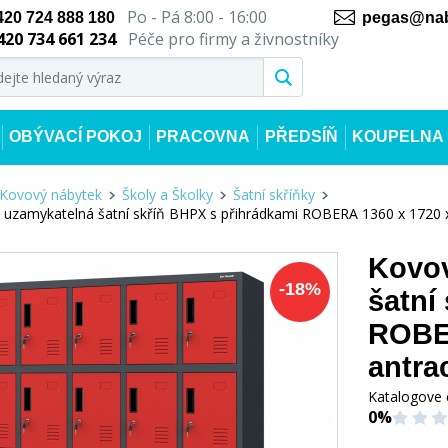
Po - Pá 8:00 - 16:00
420 724 888 180
pegas@nab
420 734 661 234
Péče pro firmy a živnostníky
OBÝVACÍ POKOJ
PRACOVNA
PŘEDSÍŇ
KOUPELNA
Kovový nábytek
Školy a Školky
Šatní skříňky
 uzamykatelná šatní skříň BHPX s přihrádkami ROBERA 1360 x 1720 
Kovov
-
18
%
šatní
ROBER
antra
Katalogove 
0%