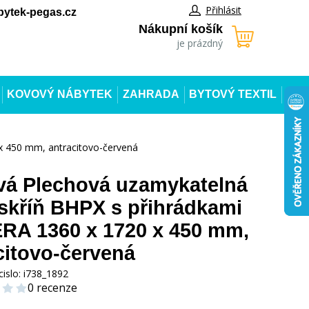
Přihlásit
ytek-pegas.cz
Nákupní košík
je prázdný
KOVOVÝ NÁBYTEK
ZAHRADA
BYTOVÝ TEXTIL
x 450 mm, antracitovo-červená
á Plechová uzamykatelná
 skříň BHPX s přihrádkami
A 1360 x 1720 x 450 mm,
citovo-červená
cislo:
i738_1892
0 recenze