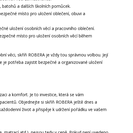
batohů a dalších školních pomůcek.
zpečné místo pro uložení oblečení, obuvi a
né uložení osobních věcí a pracovního oblečení.
zpečné místo pro uložení osobních věcí během
bní věci, skříň ROBERA je vždy tou správnou volbou. Její
kde je potřeba zajistit bezpečné a organizované uložení
ci a komfort. Je to investice, která se vám
cientů. Objednejte si skříň ROBERA ještě dnes a
í každodenní život a přispěje k udržení pořádku ve vašem
ie, matrací atd.), nejsou tedy v ceně. Pokud není uvedeno