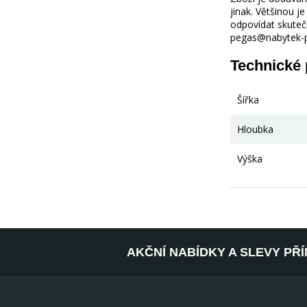
jinak. Většinou 
odpovídat skuteč
pegas@nabytek-pe
Technické
Šířka
Hloubka
Výška
AKČNÍ NABÍDKY A SLEVY PŘ