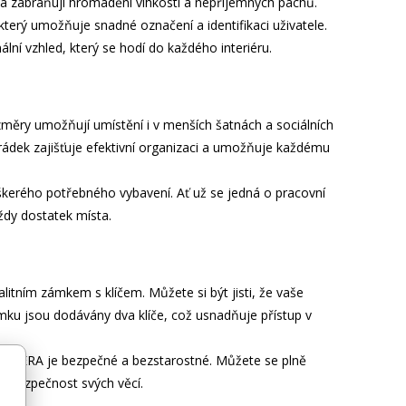
hu a zabraňují hromadění vlhkosti a nepříjemných pachů.
terý umožňuje snadné označení a identifikaci uživatele.
lní vzhled, který se hodí do každého interiéru.
změry umožňují umístění i v menších šatnách a sociálních
hrádek zajišťuje efektivní organizaci a umožňuje každému
škerého potřebného vybavení. Ať už se jedná o pracovní
ždy dostatek místa.
itním zámkem s klíčem. Můžete si být jisti, že vaše
ku jsou dodávány dva klíče, což usnadňuje přístup v
 ROBERA je bezpečné a bezstarostné. Můžete se plně
 o bezpečnost svých věcí.