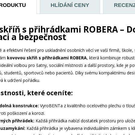
PRODUKTU
HLÍDÁNÍ CENY
RECEN
skříň s přihrádkami ROBERA – Do
aci a bezpečnost
é a efektivní řešení pro uskladnění osobních věcí ve vaší firmě, škol
vám
kovovou skříň s přihrádkami ROBERA
, která kombinuje robust
deální volbou pro šatny, sociální místnosti a další prostory, kde je 
, studentů, sportovců nebo pacientů. Díky svému kompaktnímu design
vá k udržení pořádku.
astnosti, které oceníte:
dolná konstrukce:
VyroBENTa z kvalitního ocelového plechu o tlo
oti poškození a korozi.
rných přihrádek:
Každá přihrádka nabízí dostatek prostoru pro uložen
 uzamykání:
Každá přihrádka je vybavena individuálním zámkem s klí