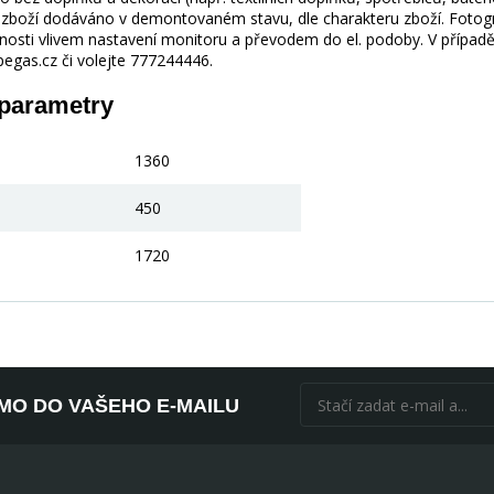
je zboží dodáváno v demontovaném stavu, dle charakteru zboží. Fotogr
nosti vlivem nastavení monitoru a převodem do el. podoby. V případě
gas.cz či volejte 777244446.
 parametry
1360
450
1720
ÍMO DO VAŠEHO E-MAILU