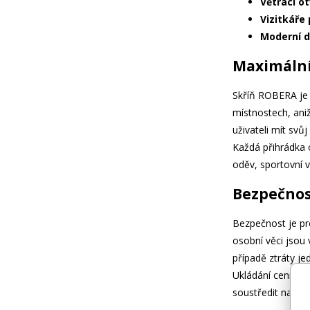
Větrací ot
Vizitkáře 
Moderní d
Maximální 
Skříň ROBERA je 
místnostech, ani
uživateli mít svůj
Každá přihrádka 
oděv, sportovní 
Bezpečnost
Bezpečnost je pro
osobní věci jsou
případě ztráty je
Ukládání cenných
soustředit na svo