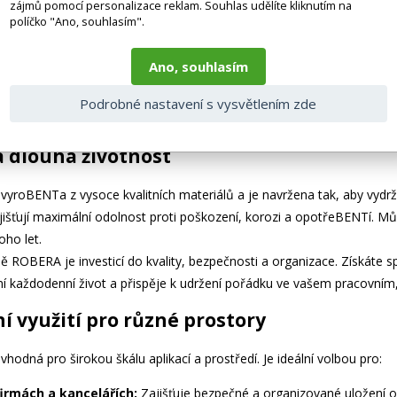
zájmů pomocí personalizace reklam. Souhlas udělíte kliknutím na
 řešení pro maximální komfort
políčko "Ano, souhlasím".
 a organizace klade skříň ROBERA důraz i na komfort užívání. Větrací 
Ano, souhlasím
ti a nepříjemných pachů. Vaše oblečení a osobní věci tak zůstanou vž
ích přihrádek usnadňují identifikaci uživatele a zjednodušují organiza
Podrobné nastavení s vysvětlením zde
m identifikačním znakem, což usnadňuje orientaci a zabraňuje zámě
a dlouhá životnost
vyroBENTa z vysoce kvalitních materiálů a je navržena tak, aby vydrž
jišťují maximální odolnost proti poškození, korozi a opotřeBENTí. Můž
oho let.
ně ROBERA je investicí do kvality, bezpečnosti a organizace. Získáte s
í každodenní život a přispěje k udržení pořádku ve vašem pracovním
í využití pro různé prostory
hodná pro širokou škálu aplikací a prostředí. Je ideální volbou pro:
firmách a kancelářích:
Zajišťuje bezpečné a organizované uložení 