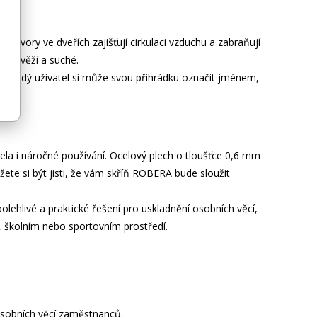
otvory ve dveřích zajišťují cirkulaci vzduchu a zabraňují
dy svěží a suché.
ci. Každý uživatel si může svou přihrádku označit jménem,
nám.
ela i náročné používání. Ocelový plech o tloušťce 0,6 mm
ete si být jisti, že vám skříň ROBERA bude sloužit
polehlivé a praktické řešení pro uskladnění osobních věcí,
, školním nebo sportovním prostředí.
osobních věcí zaměstnanců.