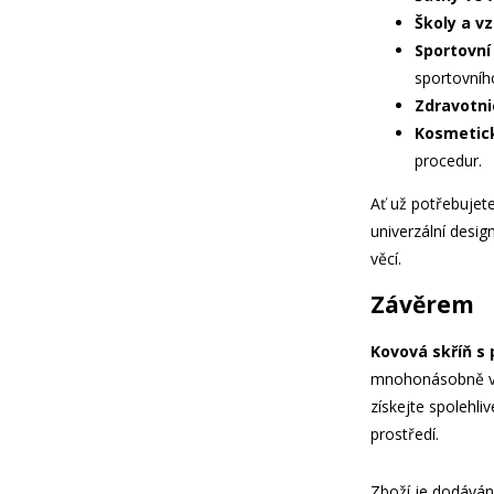
Školy a vz
Sportovní 
sportovníh
Zdravotni
Kosmetick
procedur.
Ať už potřebujete
univerzální desig
věcí.
Závěrem
Kovová skříň s
mnohonásobně vrá
získejte spolehli
prostředí.
Zboží je dodáváno