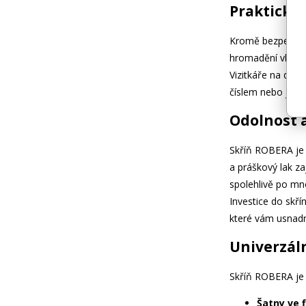
Praktická
Kromě bezpečnosti
hromadění vlhkos
Vizitkáře na dveř
číslem nebo jiný
Odolnost 
Skříň ROBERA je 
a práškový lak za
spolehlivě po mn
Investice do skří
které vám usnadn
Univerzáln
Skříň ROBERA je v
Šatny ve 