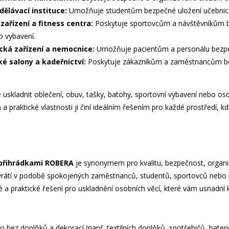
dělávací instituce:
Umožňuje studentům bezpečné uložení učebnic, 
zařízení a fitness centra:
Poskytuje sportovcům a návštěvníkům be
o vybavení.
cká zařízení a nemocnice:
Umožňuje pacientům a personálu bezpeč
é salony a kadeřnictví:
Poskytuje zákazníkům a zaměstnancům be
 uskladnit oblečení, obuv, tašky, batohy, sportovní vybavení nebo oso
n a praktické vlastnosti ji činí ideálním řešením pro každé prostředí, 
 přihrádkami ROBERA
je synonymem pro kvalitu, bezpečnost, organiza
tí v podobě spokojených zaměstnanců, studentů, sportovců nebo pa
vé a praktické řešení pro uskladnění osobních věcí, které vám usnadn
 bez doplňků a dekorací (např. textilních doplňků, spotřebičů, bater