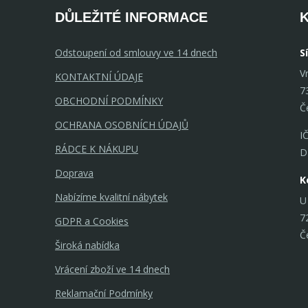
DŮLEŽITÉ INFORMACE
Odstoupení od smlouvy ve 14 dnech
S
V
KONTAKTNÍ ÚDAJE
7
OBCHODNÍ PODMÍNKY
Č
OCHRANA OSOBNÍCH ÚDAJŮ
I
RÁDCE K NÁKUPU
D
Doprava
K
Nabízíme kvalitní nábytek
U
7
GDPR a Cookies
Č
Široká nabídka
Vrácení zboží ve 14 dnech
Reklamační Podmínky