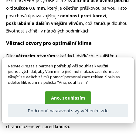
Skříň ROBERA je vyroBENTa z
kvalitního ocelového plechu
o tloušťce 0,6 mm
, který je ošetřen práškovou barvou. Tato
povrchová úprava zajišťuje
odolnost proti korozi,
poškrábání a dalším vnějším vlivům
, což zaručuje dlouhou
životnost skříně i v náročných podmínkách.
Větrací otvory pro optimální klima
Díky
větracím otvorům
v každých dvířkách je zajištěna
optimální cirkulace vzduchu
uvnitř schránek. To pomáhá
Nábytek Pegas a partneři potřebují Váš souhlas k využití
předcházet vzniku plísní a nepříjemných pachů a udržuje
jednotlivých dat, aby Vám mimo jiné mohli ukazovat informace
týkající se Vašich zájmů pomocí personalizace reklam. Souhlas
uložené věci v suchu a svěžesti.
udělíte kliknutím na políčko "Ano, souhlasím".
Zesílená dvířka pro větší bezpečnost
Ano, souhlasím
Pro zvýšení bezpečnosti uložených předmětů jsou dvířka
Podrobné nastavení s vysvětlením zde
skříně ROBERA
zesílena speciální konstrukcí
. Tato zesílená
konstrukce zvyšuje odolnost dvířek proti násilnému otevření a
chrání uložené věci před krádeží.