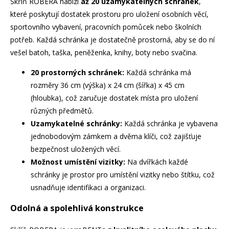
Skříň ROBERA nabízí
až 20 uzamykatelných schránek
,
které poskytují dostatek prostoru pro uložení osobních věcí,
sportovního vybavení, pracovních pomůcek nebo školních
potřeb. Každá schránka je dostatečně prostorná, aby se do ní
vešel batoh, taška, peněženka, knihy, boty nebo svačina.
20 prostorných schránek:
Každá schránka má
rozměry 36 cm (výška) x 24 cm (šířka) x 45 cm
(hloubka), což zaručuje dostatek místa pro uložení
různých předmětů.
Uzamykatelné schránky:
Každá schránka je vybavena
jednobodovým zámkem a dvěma klíči, což zajišťuje
bezpečnost uložených věcí.
Možnost umístění vizitky:
Na dvířkách každé
schránky je prostor pro umístění vizitky nebo štítku, což
usnadňuje identifikaci a organizaci.
Odolná a spolehlivá konstrukce