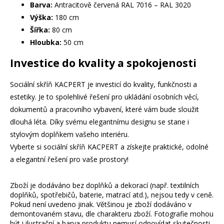
Barva:
Antracitově červená RAL 7016 – RAL 3020
Výška:
180 cm
Šířka:
80 cm
Hloubka:
50 cm
Investice do kvality a spokojenosti
Sociální skříň KACPERT je investicí do kvality, funkčnosti a
estetiky. Je to spolehlivé řešení pro ukládání osobních věcí,
dokumentů a pracovního vybavení, které vám bude sloužit
dlouhá léta. Díky svému elegantnímu designu se stane i
stylovým doplňkem vašeho interiéru.
Vyberte si sociální skříň KACPERT a získejte praktické, odolné
a elegantní řešení pro vaše prostory!
Zboží je dodáváno bez doplňků a dekorací (např. textilních
doplňků, spotřebičů, baterie, matrací atd.), nejsou tedy v ceně.
Pokud není uvedeno jinak. Většinou je zboží dodáváno v
demontovaném stavu, dle charakteru zboží. Fotografie mohou
být i ilustrační a barva produktu nemusí odpovídat skutečnosti