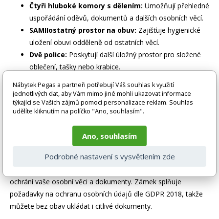
Čtyři hluboké komory s dělením:
Umožňují přehledné
uspořádání oděvů, dokumentů a dalších osobních věcí.
SAMIIostatný prostor na obuv:
Zajišťuje hygienické
uložení obuvi odděleně od ostatních věcí.
Dvě police:
Poskytují další úložný prostor pro složené
oblečení, tašky nebo krabice.
Dvě tyče na ramínka:
Umožňují pohodlné zavěšení
Nábytek Pegas a partneři potřebují Váš souhlas k využití
košil, bund a sak.
jednotlivých dat, aby Vám mimo jiné mohli ukazovat informace
týkající se Vašich zájmů pomocí personalizace reklam. Souhlas
Háčky na oblečení:
Ideální pro zavěšení ručníků,
udělíte kliknutím na políčko "Ano, souhlasím".
kabátů nebo pracovních oděvů.
Bezpečnost a ochrana vašich věcí
Ano, souhlasím
Podrobné nastavení s vysvětlením zde
Bezpečnost uložených předmětů je pro nás prioritou. Proto je
skříň KACPERT vybavena kvalitním zámkem, který spolehlivě
ochrání vaše osobní věci a dokumenty. Zámek splňuje
požadavky na ochranu osobních údajů dle GDPR 2018, takže
můžete bez obav ukládat i citlivé dokumenty.