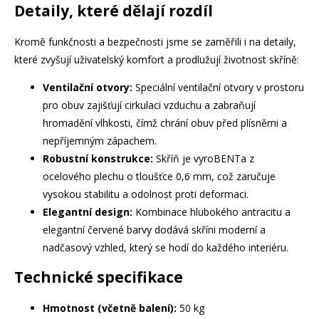
Detaily, které dělají rozdíl
Kromě funkčnosti a bezpečnosti jsme se zaměřili i na detaily,
které zvyšují uživatelský komfort a prodlužují životnost skříně:
Ventilační otvory:
Speciální ventilační otvory v prostoru
pro obuv zajišťují cirkulaci vzduchu a zabraňují
hromadění vlhkosti, čímž chrání obuv před plísněmi a
nepříjemným zápachem.
Robustní konstrukce:
Skříň je vyroBENTa z
ocelového plechu o tloušťce 0,6 mm, což zaručuje
vysokou stabilitu a odolnost proti deformaci.
Elegantní design:
Kombinace hlubokého antracitu a
elegantní červené barvy dodává skříni moderní a
nadčasový vzhled, který se hodí do každého interiéru.
Technické specifikace
Hmotnost (včetně balení):
50 kg