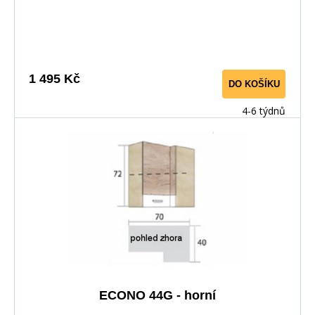
zakončeny odolnou PVC dýhou. V zásuvkách se
používají kolejničky Metalbox se samosvorným
mechanismem, závěsy ve dveřích s tichým dovíráním.
Kuchyňské skříňky lze zakoupit samostatně stejně jako
pracovní desku na každou skříňku zvlášť, nebo vcelku (
1 495 Kč
DO KOŠÍKU
max. délka je 3m ), hloubka desky je 60 cm. Pracovní
deska není v ceně skříňky. Materiál: : vysoce kvalitní
4-6 týdnů
laminovaná dřevotříska 16 mm Barevné provedení: :
Korpus: Dub Sonoma : Dvířka: San Remo + Bílá :
Pracovní deska v barvě traventin
ECONO 44G - horní