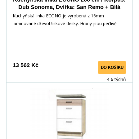
Dub Sonoma, Dvířka: San Remo + Bílá
Kuchyňská linka ECONO je vyrobená z 16mm
laminované dřevotřískové desky. Hrany jsou pečlivě
zakončeny odolnou PVC dýhou. V zásuvkách se
používají kolejničky Metalbox se samosvorným
mechanismem, závěsy ve dveřích s tichým dovíráním.
Kuchyňské skříňky lze zakoupit samostatně stejně jako
pracovní desku na každou skříňku zvlášť, nebo vcelku (
13 562 Kč
DO KOŠÍKU
max. délka je 3m ), hloubka desky je 60 cm. Pracovní
deska není v ceně kuchyňské linky. Materiál: : vysoce
4-6 týdnů
kvalitní laminovaná dřevotříska 16 mm Barevné
provedení: : Korpus: Dub Sonoma : Dvířka: San Remo +
Bílá : Pracovní deska v barvě traventin