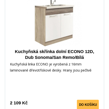
Pracovní deska v barvě traventin
Kuchyňská skřínka dolní ECONO 12D,
Dub Sonoma/San Remo/Bílá
Kuchyňská linka ECONO je vyrobená z 16mm
laminované dřevotřískové desky. Hrany jsou pečlivě
zakončeny odolnou PVC dýhou. V zásuvkách se
používají kolejničky Metalbox se samosvorným
mechanismem, závěsy ve dveřích s tichým dovíráním.
Kuchyňské skříňky lze zakoupit samostatně stejně jako
pracovní desku na každou skříňku zvlášť, nebo vcelku (
2 109 Kč
DO KOŠÍKU
max. délka je 3m ), hloubka desky je 60 cm. Pracovní