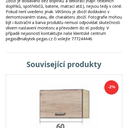
Zboží je dodáváno bez doplňků a dekorací (např. textilních
doplňků, spotřebičů, baterie, matrací atd.), nejsou tedy v ceně.
Pokud není uvedeno jinak. Většinou je zboží dodáváno v
demontovaném stavu, dle charakteru zboží. Fotografie mohou
být i ilustrační a barva produktu nemusí odpovídat skutečnosti
vlivem nastavení monitoru a převodem do el. podoby. V
případě nejasností kontaktujte naše klientské centrum
pegas@nabytek-pegas.cz či volejte 777244446.
Související produkty
-2%