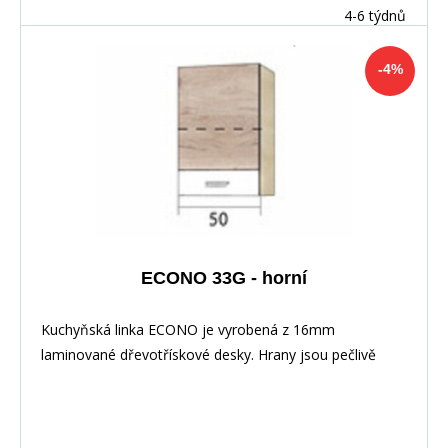
deska není v ceně skříňky. Materiál: : vysoce kvalitní
4-6 týdnů
laminovaná dřevotříska 16 mm Barevné provedení: :
Korpus: Dub Sonoma : Dvířka: San Remo + Bílá :
-4%
Pracovní deska v barvě traventin
ECONO 33G - horní
Kuchyňská linka ECONO je vyrobená z 16mm
laminované dřevotřískové desky. Hrany jsou pečlivě
zakončeny odolnou PVC dýhou. V zásuvkách se
používají kolejničky Metalbox se samosvorným
mechanismem, závěsy ve dveřích s tichým dovíráním.