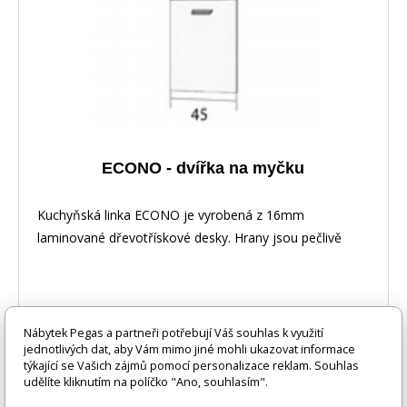
ECONO - dvířka na myčku
Kuchyňská linka ECONO je vyrobená z 16mm
laminované dřevotřískové desky. Hrany jsou pečlivě
zakončeny odolnou PVC dýhou. V zásuvkách se
používají kolejničky Metalbox se samosvorným
mechanismem, závěsy ve dveřích s tichým dovíráním.
Kuchyňské skříňky lze zakoupit samostatně stejně jako
Nábytek Pegas a partneři potřebují Váš souhlas k využití
jednotlivých dat, aby Vám mimo jiné mohli ukazovat informace
pracovní desku na každou skříňku zvlášť, nebo vcelku (
1 213 Kč
týkající se Vašich zájmů pomocí personalizace reklam. Souhlas
DO KOŠÍKU
max. délka je 3m ), hloubka desky je 60 cm. Pracovní
udělíte kliknutím na políčko "Ano, souhlasím".
deska není v ceně skříňky. Materiál: : vysoce kvalitní
4-6 týdnů