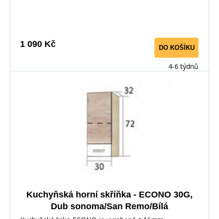
používají kolejničky Metalbox se samosvorným
mechanismem, závěsy ve dveřích s tichým dovíráním.
Kuchyňské skříňky lze zakoupit samostatně stejně jako
pracovní desku na každou skříňku zvlášť, nebo vcelku (
1 090 Kč
DO KOŠÍKU
max. délka je 3m ), hloubka desky je 60 cm. Pracovní
deska není v ceně skříňky. Materiál: : vysoce kvalitní
4-6 týdnů
laminovaná dřevotříska 16 mm Barevné provedení: :
Korpus: Dub Sonoma : Dvířka: San Remo + Bílá :
Pracovní deska v barvě traventin
Kuchyňská horní skříňka - ECONO 30G,
Dub sonoma/San Remo/Bílá