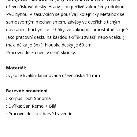
dřevotřískové desky. Hrany jsou pečlivě zakončeny odolnou
PVC dýhou. V zásuvkách se používají kolejničky Metalbox se
samosvorným mechanismem, závěsy ve dveřích s tichým
dovíráním. Kuchyňské skříňky lze zakoupit samostatně stejně
jako pracovní desku na každou skříňku zvlášť, nebo vcelku (
max. délka je 3m ), hloubka desky je 60 cm.
Pracovní deska není v ceně skříňky.
Materiál:
: vysoce kvalitní laminovaná dřevotříska 16 mm
Barevné provedení:
: Korpus: Dub Sonoma
: Dvířka: San Remo + Bílá
: Pracovní deska v barvě traventin