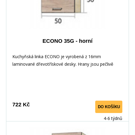
ECONO 35G - horní
Kuchyňská linka ECONO je vyrobená z 16mm
laminované dřevotřískové desky. Hrany jsou pečlivě
zakončeny odolnou PVC dýhou. V zásuvkách se
používají kolejničky Metalbox se samosvorným
mechanismem, závěsy ve dveřích s tichým dovíráním.
Kuchyňské skříňky lze zakoupit samostatně stejně jako
pracovní desku na každou skříňku zvlášť, nebo vcelku (
722 Kč
DO KOŠÍKU
max. délka je 3m ), hloubka desky je 60 cm. Pracovní
deska není v ceně skříňky. Materiál: : vysoce kvalitní
4-6 týdnů
laminovaná dřevotříska 16 mm Barevné provedení: :
Korpus: Dub Sonoma : Dvířka: San Remo + Bílá :