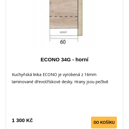
Pracovní deska v barvě traventin
ECONO 34G - horní
Kuchyňská linka ECONO je vyrobená z 16mm
laminované dřevotřískové desky. Hrany jsou pečlivě
zakončeny odolnou PVC dýhou. V zásuvkách se
používají kolejničky Metalbox se samosvorným
mechanismem, závěsy ve dveřích s tichým dovíráním.
Kuchyňské skříňky lze zakoupit samostatně stejně jako
pracovní desku na každou skříňku zvlášť, nebo vcelku (
1 300 Kč
DO KOŠÍKU
max. délka je 3m ), hloubka desky je 60 cm. Pracovní