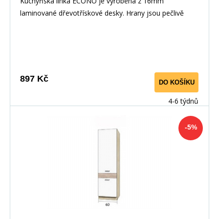
Kuchyňská linka ECONO je vyrobená z 16mm
laminované dřevotřískové desky. Hrany jsou pečlivě
zakončeny odolnou PVC dýhou. V zásuvkách se
používají kolejničky Metalbox se samosvorným
mechanismem, závěsy ve dveřích s tichým dovíráním.
Kuchyňské skříňky lze zakoupit samostatně stejně jako
pracovní desku na každou skříňku zvlášť, nebo vcelku (
897 Kč
DO KOŠÍKU
max. délka je 3m ), hloubka desky je 60 cm. Pracovní
deska není v ceně skříňky. Materiál: : vysoce kvalitní
4-6 týdnů
laminovaná dřevotříska 16 mm Barevné provedení: :
Korpus: Dub Sonoma : Dvířka: San Remo + Bílá :
-5%
Pracovní deska v barvě traventin