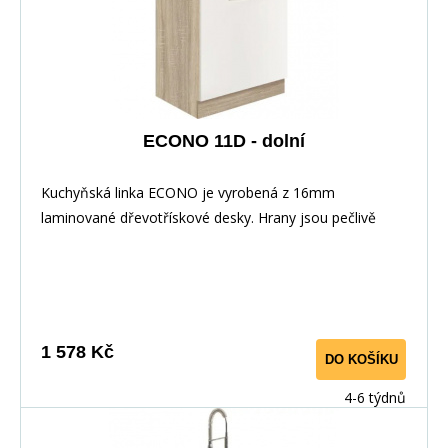
ECONO 11D - dolní
Kuchyňská linka ECONO je vyrobená z 16mm
laminované dřevotřískové desky. Hrany jsou pečlivě
zakončeny odolnou PVC dýhou. V zásuvkách se
používají kolejničky Metalbox se samosvorným
mechanismem, závěsy ve dveřích s tichým dovíráním.
Kuchyňské skříňky lze zakoupit samostatně stejně jako
pracovní desku na každou skříňku zvlášť, nebo vcelku (
1 578 Kč
DO KOŠÍKU
max. délka je 3m ), hloubka desky je 60 cm. Pracovní
deska není v ceně skříňky. Materiál: : vysoce kvalitní
4-6 týdnů
laminovaná dřevotříska 16 mm Barevné provedení: :
Korpus: Dub Sonoma : Dvířka: San Remo + Bílá :