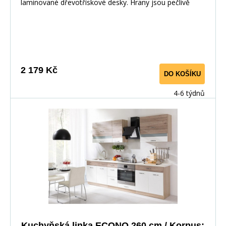
laminované dřevotřískové desky. Hrany jsou pečlivě
zakončeny odolnou PVC dýhou. V zásuvkách se
používají kolejničky Metalbox se samosvorným
mechanismem, závěsy ve dveřích s tichým dovíráním.
Kuchyňské skříňky lze zakoupit samostatně stejně jako
pracovní desku na každou skříňku zvlášť, nebo vcelku (
2 179 Kč
DO KOŠÍKU
max. délka je 3m ), hloubka desky je 60 cm. Pracovní
deska není v ceně skříňky. Materiál: : vysoce kvalitní
4-6 týdnů
laminovaná dřevotříska 16 mm Barevné provedení: :
Korpus: Dub Sonoma : Dvířka: San Remo + Bílá :
Pracovní deska v barvě traventin
Kuchyňská linka ECONO 260 cm / Korpus: