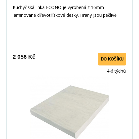
Kuchyňská linka ECONO je vyrobená z 16mm
laminované dřevotřískové desky. Hrany jsou pečlivě
zakončeny odolnou PVC dýhou. V zásuvkách se
používají kolejničky Metalbox se samosvorným
mechanismem, závěsy ve dveřích s tichým dovíráním.
Kuchyňské skříňky lze zakoupit samostatně stejně jako
pracovní desku na každou skříňku zvlášť, nebo vcelku (
2 056 Kč
DO KOŠÍKU
max. délka je 3m ), hloubka desky je 60 cm. Pracovní
deska není v ceně skříňky. Materiál: : vysoce kvalitní
4-6 týdnů
laminovaná dřevotříska 16 mm Barevné provedení: :
Korpus: Dub Sonoma : Dvířka: San Remo + Bílá :
Pracovní deska v barvě traventin