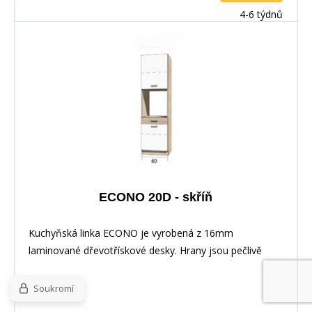
deska není v ceně skříňky. Materiál: : vysoce kvalitní
4-6 týdnů
laminovaná dřevotříska 16 mm Barevné provedení: :
Korpus: Dub Sonoma : Dvířka: San Remo + Bílá :
Pracovní deska v barvě traventin
ECONO 20D - skříň
Kuchyňská linka ECONO je vyrobená z 16mm
laminované dřevotřískové desky. Hrany jsou pečlivě
zakončeny odolnou PVC dýhou. V zásuvkách se
používají kolejničky Metalbox se samosvorným
Soukromí
mechanismem, závěsy ve dveřích s tichým dovíráním.