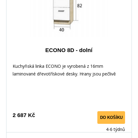
ECONO 8D - dolní
Kuchyňská linka ECONO je vyrobená z 16mm
laminované dřevotřískové desky. Hrany jsou pečlivě
zakončeny odolnou PVC dýhou. V zásuvkách se
používají kolejničky Metalbox se samosvorným
mechanismem, závěsy ve dveřích s tichým dovíráním.
Kuchyňské skříňky lze zakoupit samostatně stejně jako
pracovní desku na každou skříňku zvlášť, nebo vcelku (
2 687 Kč
DO KOŠÍKU
max. délka je 3m ), hloubka desky je 60 cm. Pracovní
deska není v ceně skříňky. Materiál: : vysoce kvalitní
4-6 týdnů
laminovaná dřevotříska 16 mm Barevné provedení: :