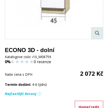
ECONO 3D - dolní
Katalogove cislo:
i10_M08759
0%
0 recenze
2 072
Kč
Naše cena s DPH
Termín dodání:
4-6 týdnů
Nejčastější dotazy
HomeCredit