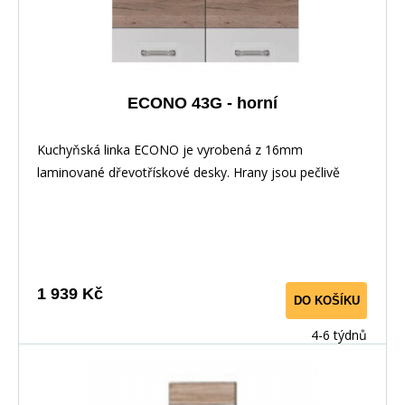
ECONO 43G - horní
Kuchyňská linka ECONO je vyrobená z 16mm
laminované dřevotřískové desky. Hrany jsou pečlivě
zakončeny odolnou PVC dýhou. V zásuvkách se
používají kolejničky Metalbox se samosvorným
mechanismem, závěsy ve dveřích s tichým dovíráním.
Kuchyňské skříňky lze zakoupit samostatně stejně jako
pracovní desku na každou skříňku zvlášť, nebo vcelku (
1 939 Kč
DO KOŠÍKU
max. délka je 3m ), hloubka desky je 60 cm. Pracovní
deska není v ceně skříňky. Materiál: : vysoce kvalitní
4-6 týdnů
laminovaná dřevotříska 16 mm Barevné provedení: :
Korpus: Dub Sonoma : Dvířka: San Remo + Bílá :
Pracovní deska v barvě traventin