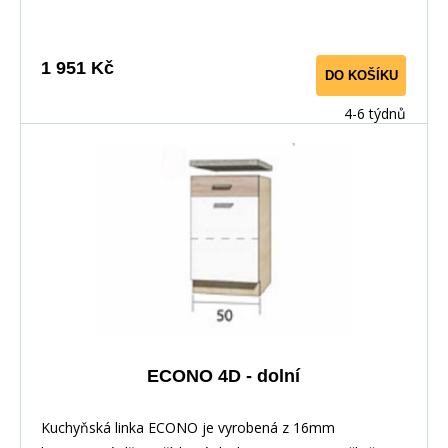
mechanismem, závěsy ve dveřích s tichým dovíráním.
Kuchyňské skříňky lze zakoupit samostatně stejně jako
pracovní desku na každou skříňku zvlášť, nebo vcelku (
1 951 Kč
DO KOŠÍKU
max. délka je 3m ), hloubka desky je 60 cm. Pracovní
deska není v ceně skříňky. Materiál: : vysoce kvalitní
4-6 týdnů
laminovaná dřevotříska 16 mm Barevné provedení: :
Korpus: Dub Sonoma : Dvířka: San Remo + Bílá :
Pracovní deska v barvě traventin
ECONO 4D - dolní
Kuchyňská linka ECONO je vyrobená z 16mm