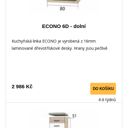
ECONO 6D - dolní
Kuchyňská linka ECONO je vyrobená z 16mm
laminované dřevotřískové desky. Hrany jsou pečlivě
zakončeny odolnou PVC dýhou. V zásuvkách se
používají kolejničky Metalbox se samosvorným
mechanismem, závěsy ve dveřích s tichým dovíráním.
Kuchyňské skříňky lze zakoupit samostatně stejně jako
pracovní desku na každou skříňku zvlášť, nebo vcelku (
2 986 Kč
DO KOŠÍKU
max. délka je 3m ), hloubka desky je 60 cm. Pracovní
deska není v ceně skříňky. Materiál: : vysoce kvalitní
4-6 týdnů
laminovaná dřevotříska 16 mm Barevné provedení: :
Korpus: Dub Sonoma : Dvířka: San Remo + Bílá :
Pracovní deska v barvě traventin