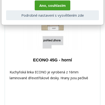
laminovaná dřevotříska 16 mm Barevné provedení: :
Ano, souhlasím
Korpus: Dub Sonoma : Dvířka: San Remo + Bílá :
-5%
Pracovní deska v barvě traventin
Podrobné nastavení s vysvětlením zde
ECONO 45G - horní
Kuchyňská linka ECONO je vyrobená z 16mm
laminované dřevotřískové desky. Hrany jsou pečlivě
zakončeny odolnou PVC dýhou. V zásuvkách se
používají kolejničky Metalbox se samosvorným
mechanismem, závěsy ve dveřích s tichým dovíráním.
Kuchyňské skříňky lze zakoupit samostatně stejně jako