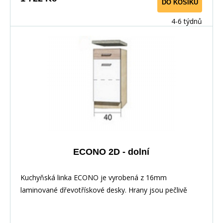
DO KOŠÍKU
max. délka je 3m ), hloubka desky je 60 cm. Pracovní
deska není v ceně skříňky. Materiál: : vysoce kvalitní
4-6 týdnů
laminovaná dřevotříska 16 mm Barevné provedení: :
Korpus: Dub Sonoma : Dvířka: San Remo + Bílá :
Pracovní deska v barvě traventin
ECONO 2D - dolní
Kuchyňská linka ECONO je vyrobená z 16mm
laminované dřevotřískové desky. Hrany jsou pečlivě
zakončeny odolnou PVC dýhou. V zásuvkách se
používají kolejničky Metalbox se samosvorným