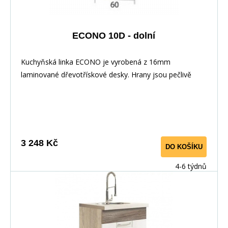
ECONO 10D - dolní
Kuchyňská linka ECONO je vyrobená z 16mm
laminované dřevotřískové desky. Hrany jsou pečlivě
zakončeny odolnou PVC dýhou. V zásuvkách se
používají kolejničky Metalbox se samosvorným
mechanismem, závěsy ve dveřích s tichým dovíráním.
Kuchyňské skříňky lze zakoupit samostatně stejně jako
pracovní desku na každou skříňku zvlášť, nebo vcelku (
3 248 Kč
DO KOŠÍKU
max. délka je 3m ), hloubka desky je 60 cm. Pracovní
deska není v ceně skříňky. Materiál: : vysoce kvalitní
4-6 týdnů
laminovaná dřevotříska 16 mm Barevné provedení: :
Korpus: Dub Sonoma : Dvířka: San Remo + Bílá :
Pracovní deska v barvě traventin