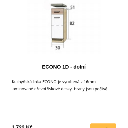
Korpus: Dub Sonoma : Dvířka: San Remo + Bílá :
Pracovní deska v barvě traventin
ECONO 1D - dolní
Kuchyňská linka ECONO je vyrobená z 16mm
laminované dřevotřískové desky. Hrany jsou pečlivě
zakončeny odolnou PVC dýhou. V zásuvkách se
používají kolejničky Metalbox se samosvorným
mechanismem, závěsy ve dveřích s tichým dovíráním.
Kuchyňské skříňky lze zakoupit samostatně stejně jako
pracovní desku na každou skříňku zvlášť, nebo vcelku (
1 722 Kč