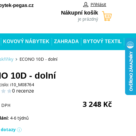
Přihlásit
ytek-pegas.cz
Nákupní košík
je prázdný
KOVOVÝ NÁBYTEK
ZAHRADA
BYTOVÝ TEXTIL
skříňky
ECONO 10D - dolní
 10D - dolní
cislo:
i10_M08764
0 recenze
3 248
Kč
s DPH
dání:
4-6 týdnů
í dotazy