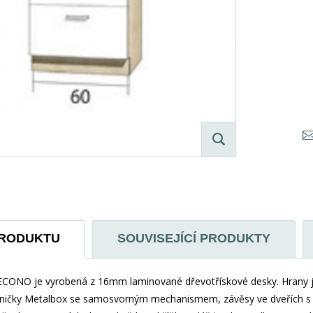
PRODUKTU
SOUVISEJÍCÍ PRODUKTY
ECONO je vyrobená z 16mm laminované dřevotřískové desky. Hrany j
ejničky Metalbox se samosvorným mechanismem, závěsy ve dveřích s t