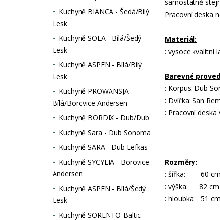
samostatně stejně
Kuchyně BIANCA - Šedá/Bílý
Pracovní deska ne
Lesk
Kuchyně SOLA - Bílá/Šedý
Materiál:
Lesk
: vysoce kvalitn
Kuchyně ASPEN - Bílá/Bílý
Barevné proved
Lesk
: Korpus: Dub S
Kuchyně PROWANSJA -
: Dvířka: San Rem
Bílá/Borovice Andersen
: Pracovní deska 
Kuchyně BORDIX - Dub/Dub
Kuchyně Sara - Dub Sonoma
Kuchyně SARA - Dub Lefkas
Kuchyně SYCYLIA - Borovice
Rozměry:
Andersen
: šířka: 60 c
: výška: 82 cm
Kuchyně ASPEN - Bílá/Šedý
: hloubka: 51 c
Lesk
Kuchyně SORENTO-Baltic