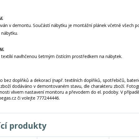
u:
áván v demontu. Součástí nábytku je montážní plánek včetně všech po
 nábytku.
u:
e textílií navlhčenou šetrným čistícím prostředkem na nábytek.
 bez doplňků a dekorací (např. textilních doplňků, spotřebičů, bater
je zboží dodáváno v demontovaném stavu, dle charakteru zboží. Fotogr
nosti vlivem nastavení monitoru a převodem do el. podoby. V případě
gas.cz či volejte 777244446.
ící produkty