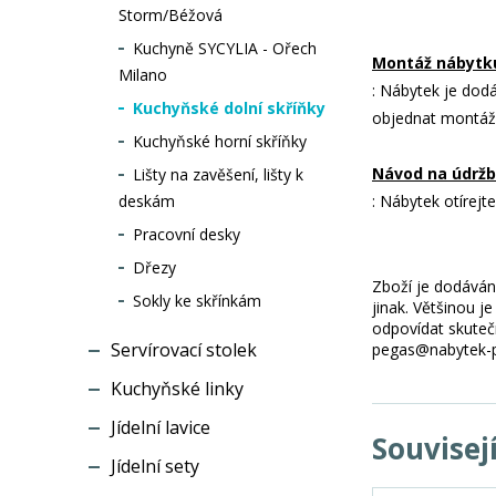
Storm/Béžová
Kuchyně SYCYLIA - Ořech
Montáž nábytk
Milano
: Nábytek je dod
Kuchyňské dolní skříňky
objednat montáž
Kuchyňské horní skříňky
Návod na údržb
Lišty na zavěšení, lišty k
deskám
: Nábytek otírejt
Pracovní desky
Dřezy
Zboží je dodáváno
Sokly ke skřínkám
jinak. Většinou 
odpovídat skuteč
Servírovací stolek
pegas@nabytek-pe
Kuchyňské linky
Jídelní lavice
Souvisej
Jídelní sety