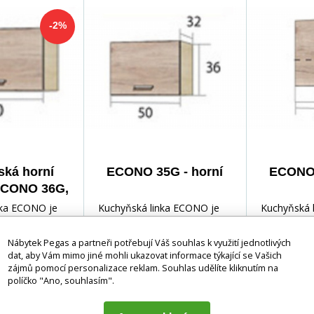
-2%
ká horní
ECONO 35G - horní
ECONO 
 ECONO 36G,
noma/San
nka ECONO je
Kuchyňská linka ECONO je
Kuchyňská 
/Bílá
16mm
vyrobená z 16mm
vyrobená 
řevotřískové
laminované dřevotřískové
laminované
Nábytek Pegas a partneři potřebují Váš souhlas k využití jednotlivých
dat, aby Vám mimo jiné mohli ukazovat informace týkající se Vašich
sou pečlivě
desky. Hrany jsou pečlivě
desky. Hran
zájmů pomocí personalizace reklam. Souhlas udělíte kliknutím na
olnou PVC
zakončeny odolnou PVC
zakončeny 
políčko "Ano, souhlasím".
vkách se
dýhou. V zásuvkách se
dýhou. V zá
ejničky Metalbox
používají kolejničky Metalbox
používají k