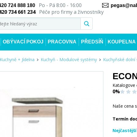
Po - Pá 8:00 - 16:00
420 724 888 180
pegas@nab
420 734 661 234
Péče pro firmy a živnostníky
OBÝVACÍ POKOJ
PRACOVNA
PŘEDSÍŇ
KOUPELNA
Kuchyně + Jídelna
Kuchyň - Modulové systémy
Kuchyňské dolní 
ECONO
Katalogove 
0%
Naše cena 
Termín do
Nejčastějš