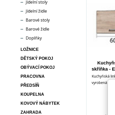
Jídelní stoly
Jídelní židle
Barové stoly
Barové židle
Doplňky
LOŽNICE
DĚTSKÝ POKOJ
Kuchyňs
OBÝVACÍ POKOJ
skříňka -
Dub so
Kuchyňská li
PRACOVNA
Remo
vyrobená z 
PŘEDSÍŇ
laminované d
KOUPELNA
desky. Hrany j
zakončeny od
KOVOVÝ NÁBYTEK
dýhou. V zásu
ZAHRADA
používají kol