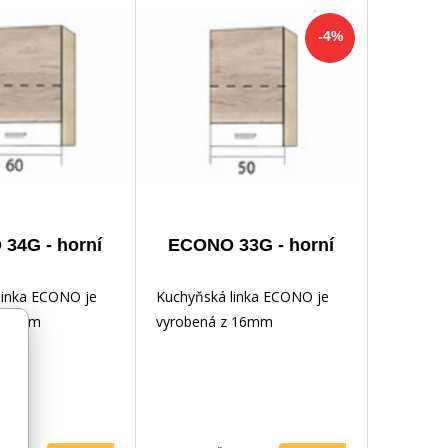
-4%
34G - horní
ECONO 33G - horní
linka ECONO je
Kuchyňská linka ECONO je
z 16mm
vyrobená z 16mm
 dřevotřískové
laminované dřevotřískové
y jsou pečlivě
desky. Hrany jsou pečlivě
odolnou PVC
zakončeny odolnou PVC
suvkách se
dýhou. V zásuvkách se
olejničky Metalbox
používají kolejničky Metalbox