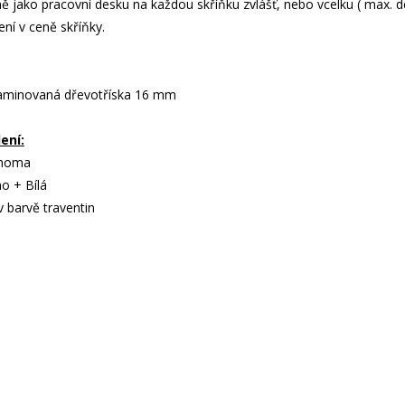
 jako pracovní desku na každou skříňku zvlášť, nebo vcelku ( max. dé
ní v ceně skříňky.
í laminovaná dřevotříska 16 mm
ení:
onoma
o + Bílá
v barvě traventin
m
m