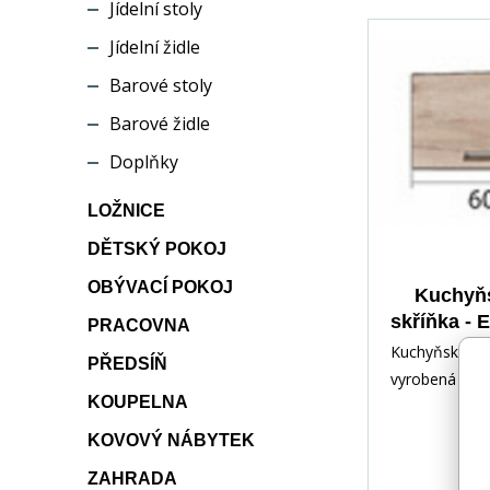
Jídelní stoly
Jídelní židle
Barové stoly
Barové židle
Doplňky
LOŽNICE
DĚTSKÝ POKOJ
OBÝVACÍ POKOJ
Kuchyňs
skříňka -
PRACOVNA
Dub so
Kuchyňská li
PŘEDSÍŇ
Remo
vyrobená z 
KOUPELNA
laminované d
desky. Hrany j
KOVOVÝ NÁBYTEK
zakončeny od
ZAHRADA
dýhou. V zásu