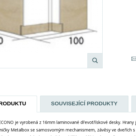
PRODUKTU
SOUVISEJÍCÍ PRODUKTY
ECONO je vyrobená z 16mm laminované dřevotřískové desky. Hrany j
ejničky Metalbox se samosvorným mechanismem, závěsy ve dveřích s t