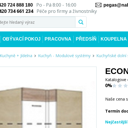
Po - Pá 8:00 - 16:00
420 724 888 180
pegas@nab
420 734 661 234
Péče pro firmy a živnostníky
OBÝVACÍ POKOJ
PRACOVNA
PŘEDSÍŇ
KOUPELNA
Kuchyně + Jídelna
Kuchyň - Modulové systémy
Kuchyňské dolní 
ECONO
Katalogove 
0%
Naše cena 
Termín do
Nejčastějš