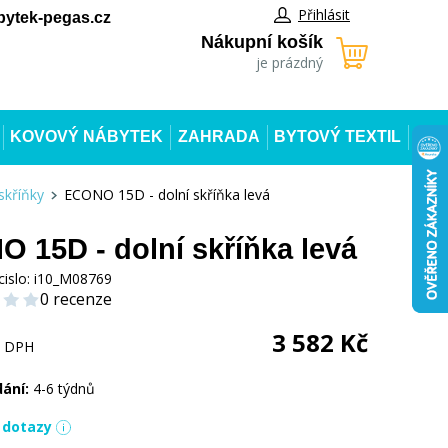
Přihlásit
ytek-pegas.cz
Nákupní košík
je prázdný
KOVOVÝ NÁBYTEK
ZAHRADA
BYTOVÝ TEXTIL
skříňky
ECONO 15D - dolní skříňka levá
 15D - dolní skříňka levá
cislo:
i10_M08769
0 recenze
3 582
Kč
s DPH
dání:
4-6 týdnů
í dotazy