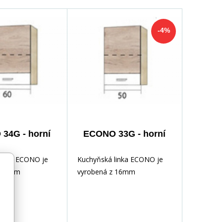
-4%
34G - horní
ECONO 33G - horní
linka ECONO je
Kuchyňská linka ECONO je
z 16mm
vyrobená z 16mm
 dřevotřískové
laminované dřevotřískové
y jsou pečlivě
desky. Hrany jsou pečlivě
odolnou PVC
zakončeny odolnou PVC
suvkách se
dýhou. V zásuvkách se