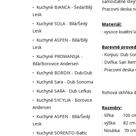
samostatně stejně
Kuchyně BIANCA - Šedá/Bílý
Pracovní deska ne
Lesk
Kuchyně SOLA - Bílá/Šedý
Materiál:
Lesk
: vysoce kvalitn
Kuchyně ASPEN - Bílá/Bílý
Barevné proved
Lesk
: Korpus: Dub S
Kuchyně PROWANSJA -
: Dvířka: San Rem
Bílá/Borovice Andersen
: Pracovní deska 
Kuchyně BORDIX - Dub/Dub
Kuchyně Sara - Dub Sonoma
Kuchyně SARA - Dub Lefkas
Rohová skříňka do
Kuchyně SYCYLIA - Borovice
Andersen
Rozměry:
: šířka: 100 c
Kuchyně ASPEN - Bílá/Šedý
: výška: 82 cm
Lesk
: hloubka: 70 c
Kuchyně SORENTO-Baltic