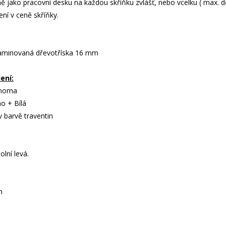
 jako pracovní desku na každou skříňku zvlášť, nebo vcelku ( max. dé
ní v ceně skříňky.
í laminovaná dřevotříska 16 mm
ení:
onoma
o + Bílá
v barvě traventin
lní levá.
m
m