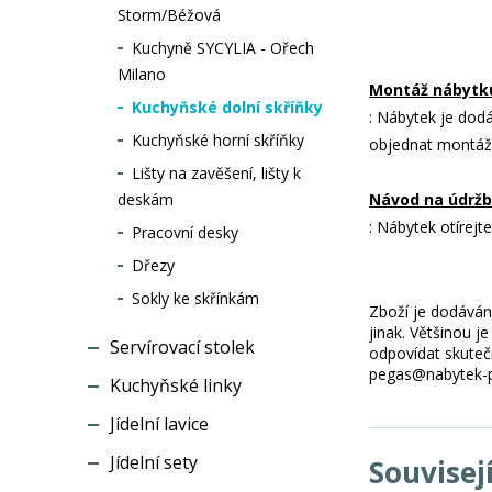
Storm/Béžová
Kuchyně SYCYLIA - Ořech
Milano
Montáž nábytk
Kuchyňské dolní skříňky
: Nábytek je dod
Kuchyňské horní skříňky
objednat montáž
Lišty na zavěšení, lišty k
deskám
Návod na údržb
: Nábytek otírejt
Pracovní desky
Dřezy
Sokly ke skřínkám
Zboží je dodáváno
jinak. Většinou 
Servírovací stolek
odpovídat skuteč
pegas@nabytek-pe
Kuchyňské linky
Jídelní lavice
Jídelní sety
Souvisej