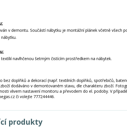
u:
áván v demontu. Součástí nábytku je montážní plánek včetně všech po
 nábytku.
u:
e textílií navlhčenou šetrným čistícím prostředkem na nábytek.
 bez doplňků a dekorací (např. textilních doplňků, spotřebičů, bater
je zboží dodáváno v demontovaném stavu, dle charakteru zboží. Fotogr
nosti vlivem nastavení monitoru a převodem do el. podoby. V případě
gas.cz či volejte 777244446.
ící produkty