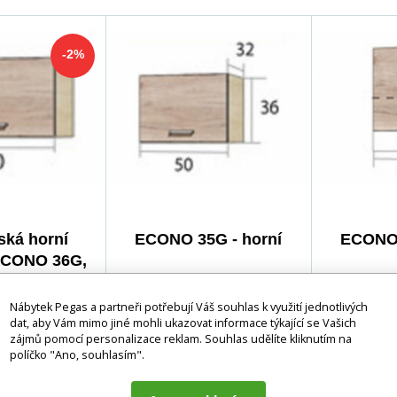
-2%
ká horní
ECONO 35G - horní
ECONO 
 ECONO 36G,
noma/San
nka ECONO je
Kuchyňská linka ECONO je
Kuchyňská 
/Bílá
16mm
vyrobená z 16mm
vyrobená 
Nábytek Pegas a partneři potřebují Váš souhlas k využití jednotlivých
dat, aby Vám mimo jiné mohli ukazovat informace týkající se Vašich
řevotřískové
laminované dřevotřískové
laminované
zájmů pomocí personalizace reklam. Souhlas udělíte kliknutím na
sou pečlivě
desky. Hrany jsou pečlivě
desky. Hran
políčko "Ano, souhlasím".
olnou PVC
zakončeny odolnou PVC
zakončeny 
vkách se
dýhou. V zásuvkách se
dýhou. V zá