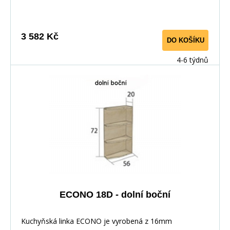
mechanismem, závěsy ve dveřích s tichým dovíráním.
Kuchyňské skříňky lze zakoupit samostatně stejně jako
pracovní desku na každou skříňku zvlášť, nebo vcelku (
3 582 Kč
DO KOŠÍKU
max. délka je 3m ), hloubka desky je 60 cm. Pracovní
deska není v ceně skříňky. Materiál: : vysoce kvalitní
4-6 týdnů
laminovaná dřevotříska 16 mm Barevné provedení: :
Korpus: Dub Sonoma : Dvířka: San Remo + Bílá :
Pracovní deska v barvě traventin
ECONO 18D - dolní boční
Kuchyňská linka ECONO je vyrobená z 16mm