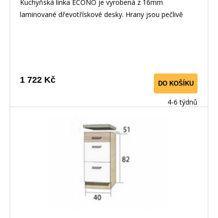
Kuchyňská linka ECONO je vyrobená z 16mm
laminované dřevotřískové desky. Hrany jsou pečlivě
zakončeny odolnou PVC dýhou. V zásuvkách se
používají kolejničky Metalbox se samosvorným
mechanismem, závěsy ve dveřích s tichým dovíráním.
Kuchyňské skříňky lze zakoupit samostatně stejně jako
pracovní desku na každou skříňku zvlášť, nebo vcelku (
1 722 Kč
DO KOŠÍKU
max. délka je 3m ), hloubka desky je 60 cm. Pracovní
deska není v ceně skříňky. Materiál: : vysoce kvalitní
4-6 týdnů
laminovaná dřevotříska 16 mm Barevné provedení: :
Korpus: Dub Sonoma : Dvířka: San Remo + Bílá :
Pracovní deska v barvě traventin