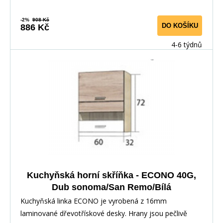
Kuchyňské skříňky lze zakoupit samostatně stejně jako
pracovní desku na každou skříňku zvlášť, nebo vcelku (
-2%
908 Kč
DO KOŠÍKU
886 Kč
max. délka je 3m ), hloubka desky je 60 cm. Pracovní
deska není v ceně skříňky. Materiál: : vysoce kvalitní
4-6 týdnů
laminovaná dřevotříska 16 mm Barevné provedení: :
Korpus: Dub Sonoma : Dvířka: San Remo + Bílá :
Pracovní deska v barvě traventin
Kuchyňská horní skříňka - ECONO 40G,
Dub sonoma/San Remo/Bílá
Kuchyňská linka ECONO je vyrobená z 16mm
laminované dřevotřískové desky. Hrany jsou pečlivě