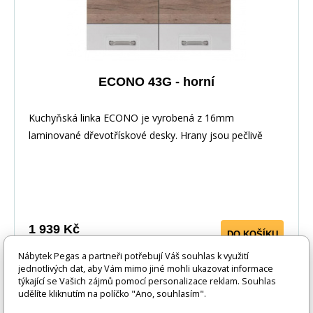
ECONO 43G - horní
Kuchyňská linka ECONO je vyrobená z 16mm
laminované dřevotřískové desky. Hrany jsou pečlivě
zakončeny odolnou PVC dýhou. V zásuvkách se
používají kolejničky Metalbox se samosvorným
mechanismem, závěsy ve dveřích s tichým dovíráním.
Kuchyňské skříňky lze zakoupit samostatně stejně jako
pracovní desku na každou skříňku zvlášť, nebo vcelku (
1 939 Kč
DO KOŠÍKU
max. délka je 3m ), hloubka desky je 60 cm. Pracovní
Nábytek Pegas a partneři potřebují Váš souhlas k využití
deska není v ceně skříňky. Materiál: : vysoce kvalitní
4-6 týdnů
jednotlivých dat, aby Vám mimo jiné mohli ukazovat informace
laminovaná dřevotříska 16 mm Barevné provedení: :
týkající se Vašich zájmů pomocí personalizace reklam. Souhlas
Korpus: Dub Sonoma : Dvířka: San Remo + Bílá :
udělíte kliknutím na políčko "Ano, souhlasím".
Pracovní deska v barvě traventin