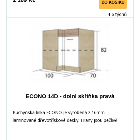
DO KOŠÍKU
max. délka je 3m ), hloubka desky je 60 cm. Pracovní
deska není v ceně skříňky. Materiál: : vysoce kvalitní
4-6 týdnů
laminovaná dřevotříska 16 mm Barevné provedení: :
Korpus: Dub Sonoma : Dvířka: San Remo + Bílá :
Pracovní deska v barvě traventin
ECONO 14D - dolní skříňka pravá
Kuchyňská linka ECONO je vyrobená z 16mm
laminované dřevotřískové desky. Hrany jsou pečlivě
zakončeny odolnou PVC dýhou. V zásuvkách se
používají kolejničky Metalbox se samosvorným