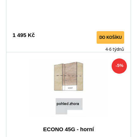
zakončeny odolnou PVC dýhou. V zásuvkách se
používají kolejničky Metalbox se samosvorným
mechanismem, závěsy ve dveřích s tichým dovíráním.
Kuchyňské skříňky lze zakoupit samostatně stejně jako
pracovní desku na každou skříňku zvlášť, nebo vcelku (
1 495 Kč
DO KOŠÍKU
max. délka je 3m ), hloubka desky je 60 cm. Pracovní
deska není v ceně skříňky. Materiál: : vysoce kvalitní
4-6 týdnů
laminovaná dřevotříska 16 mm Barevné provedení: :
Korpus: Dub Sonoma : Dvířka: San Remo + Bílá :
-5%
Pracovní deska v barvě traventin
ECONO 45G - horní