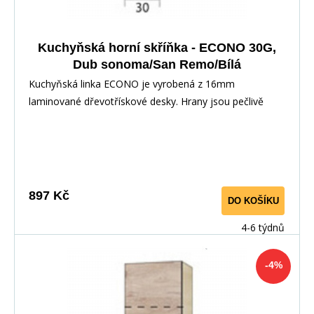
Kuchyňská horní skříňka - ECONO 30G,
Dub sonoma/San Remo/Bílá
Kuchyňská linka ECONO je vyrobená z 16mm
laminované dřevotřískové desky. Hrany jsou pečlivě
zakončeny odolnou PVC dýhou. V zásuvkách se
používají kolejničky Metalbox se samosvorným
mechanismem, závěsy ve dveřích s tichým dovíráním.
Kuchyňské skříňky lze zakoupit samostatně stejně jako
pracovní desku na každou skříňku zvlášť, nebo vcelku (
897 Kč
DO KOŠÍKU
max. délka je 3m ), hloubka desky je 60 cm. Pracovní
deska není v ceně skříňky. Materiál: : vysoce kvalitní
4-6 týdnů
laminovaná dřevotříska 16 mm Barevné provedení: :
Korpus: Dub Sonoma : Dvířka: San Remo + Bílá :
-4%
Pracovní deska v barvě traventin