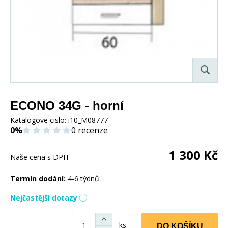
ECONO 34G - horní
Katalogove cislo:
i10_M08777
0%
0 recenze
1 300
Kč
Naše cena s DPH
Termín dodání:
4-6 týdnů
Nejčastější dotazy
ks
DO KOŠÍKU