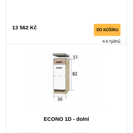
používají kolejničky Metalbox se samosvorným
mechanismem, závěsy ve dveřích s tichým dovíráním.
Kuchyňské skříňky lze zakoupit samostatně stejně jako
pracovní desku na každou skříňku zvlášť, nebo vcelku (
13 562 Kč
DO KOŠÍKU
max. délka je 3m ), hloubka desky je 60 cm. Pracovní
deska není v ceně kuchyňské linky. Materiál: : vysoce
4-6 týdnů
kvalitní laminovaná dřevotříska 16 mm Barevné
provedení: : Korpus: Dub Sonoma : Dvířka: San Remo +
Bílá : Pracovní deska v barvě traventin
ECONO 1D - dolní