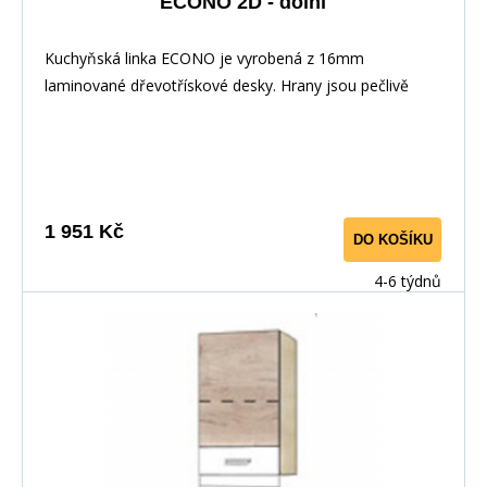
ECONO 2D - dolní
Kuchyňská linka ECONO je vyrobená z 16mm
laminované dřevotřískové desky. Hrany jsou pečlivě
zakončeny odolnou PVC dýhou. V zásuvkách se
používají kolejničky Metalbox se samosvorným
mechanismem, závěsy ve dveřích s tichým dovíráním.
Kuchyňské skříňky lze zakoupit samostatně stejně jako
pracovní desku na každou skříňku zvlášť, nebo vcelku (
1 951 Kč
DO KOŠÍKU
max. délka je 3m ), hloubka desky je 60 cm. Pracovní
deska není v ceně skříňky. Materiál: : vysoce kvalitní
4-6 týdnů
laminovaná dřevotříska 16 mm Barevné provedení: :
Korpus: Dub Sonoma : Dvířka: San Remo + Bílá :
Pracovní deska v barvě traventin