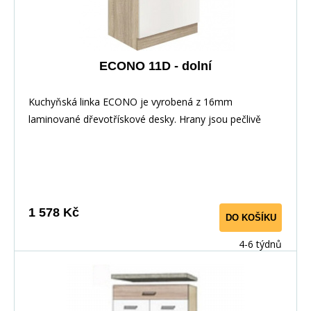
ECONO 11D - dolní
Kuchyňská linka ECONO je vyrobená z 16mm
laminované dřevotřískové desky. Hrany jsou pečlivě
zakončeny odolnou PVC dýhou. V zásuvkách se
používají kolejničky Metalbox se samosvorným
mechanismem, závěsy ve dveřích s tichým dovíráním.
Kuchyňské skříňky lze zakoupit samostatně stejně jako
pracovní desku na každou skříňku zvlášť, nebo vcelku (
1 578 Kč
DO KOŠÍKU
max. délka je 3m ), hloubka desky je 60 cm. Pracovní
deska není v ceně skříňky. Materiál: : vysoce kvalitní
4-6 týdnů
laminovaná dřevotříska 16 mm Barevné provedení: :
Korpus: Dub Sonoma : Dvířka: San Remo + Bílá :
Pracovní deska v barvě traventin