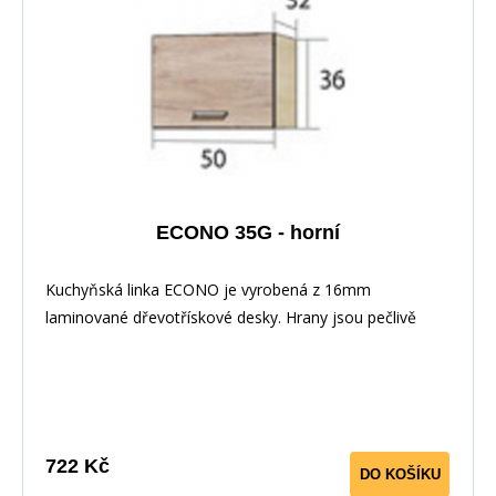
Pracovní deska v barvě traventin
ECONO 35G - horní
Kuchyňská linka ECONO je vyrobená z 16mm
laminované dřevotřískové desky. Hrany jsou pečlivě
zakončeny odolnou PVC dýhou. V zásuvkách se
používají kolejničky Metalbox se samosvorným
mechanismem, závěsy ve dveřích s tichým dovíráním.
Kuchyňské skříňky lze zakoupit samostatně stejně jako
pracovní desku na každou skříňku zvlášť, nebo vcelku (
722 Kč
DO KOŠÍKU
max. délka je 3m ), hloubka desky je 60 cm. Pracovní