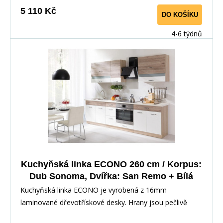
pracovní desku na každou skříňku zvlášť, nebo vcelku (
5 110 Kč
DO KOŠÍKU
max. délka je 3m ), hloubka desky je 60 cm. Pracovní
deska není v ceně skříňky. Materiál: : vysoce kvalitní
4-6 týdnů
laminovaná dřevotříska 16 mm Barevné provedení: :
Korpus: Dub Sonoma : Dvířka: San Remo + Bílá :
Pracovní deska v barvě traventin
Kuchyňská linka ECONO 260 cm / Korpus:
Dub Sonoma, Dvířka: San Remo + Bílá
Kuchyňská linka ECONO je vyrobená z 16mm
laminované dřevotřískové desky. Hrany jsou pečlivě
zakončeny odolnou PVC dýhou. V zásuvkách se