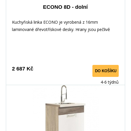
ECONO 8D - dolní
Kuchyňská linka ECONO je vyrobená z 16mm
laminované dřevotřískové desky. Hrany jsou pečlivě
zakončeny odolnou PVC dýhou. V zásuvkách se
používají kolejničky Metalbox se samosvorným
mechanismem, závěsy ve dveřích s tichým dovíráním.
Kuchyňské skříňky lze zakoupit samostatně stejně jako
pracovní desku na každou skříňku zvlášť, nebo vcelku (
2 687 Kč
DO KOŠÍKU
max. délka je 3m ), hloubka desky je 60 cm. Pracovní
deska není v ceně skříňky. Materiál: : vysoce kvalitní
4-6 týdnů
laminovaná dřevotříska 16 mm Barevné provedení: :
Korpus: Dub Sonoma : Dvířka: San Remo + Bílá :
Pracovní deska v barvě traventin