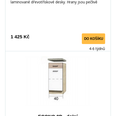
laminované dřevotřískové desky. Hrany jsou pečlivě
zakončeny odolnou PVC dýhou. V zásuvkách se
používají kolejničky Metalbox se samosvorným
mechanismem, závěsy ve dveřích s tichým dovíráním.
Kuchyňské skříňky lze zakoupit samostatně stejně jako
pracovní desku na každou skříňku zvlášť, nebo vcelku (
1 425 Kč
DO KOŠÍKU
max. délka je 3m ), hloubka desky je 60 cm. Pracovní
deska není v ceně skříňky. Materiál: : vysoce kvalitní
4-6 týdnů
laminovaná dřevotříska 16 mm Barevné provedení: :
Korpus: Dub Sonoma : Dvířka: San Remo + Bílá :
Pracovní deska v barvě traventin