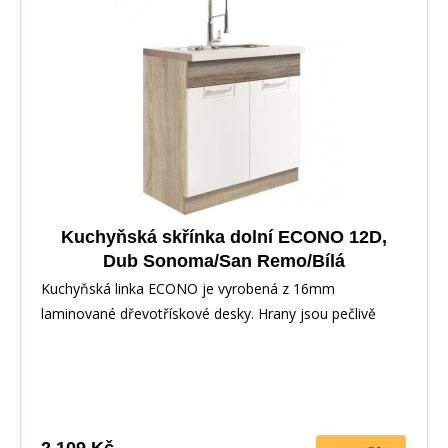
Korpus: Dub Sonoma : Dvířka: San Remo + Bílá :
Pracovní deska v barvě traventin
Kuchyňská skřínka dolní ECONO 12D,
Dub Sonoma/San Remo/Bílá
Kuchyňská linka ECONO je vyrobená z 16mm
laminované dřevotřískové desky. Hrany jsou pečlivě
zakončeny odolnou PVC dýhou. V zásuvkách se
používají kolejničky Metalbox se samosvorným
mechanismem, závěsy ve dveřích s tichým dovíráním.
Kuchyňské skříňky lze zakoupit samostatně stejně jako
pracovní desku na každou skříňku zvlášť, nebo vcelku (
2 109 Kč