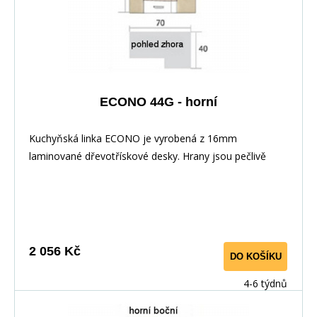
ECONO 44G - horní
Kuchyňská linka ECONO je vyrobená z 16mm
laminované dřevotřískové desky. Hrany jsou pečlivě
zakončeny odolnou PVC dýhou. V zásuvkách se
používají kolejničky Metalbox se samosvorným
mechanismem, závěsy ve dveřích s tichým dovíráním.
Kuchyňské skříňky lze zakoupit samostatně stejně jako
pracovní desku na každou skříňku zvlášť, nebo vcelku (
2 056 Kč
DO KOŠÍKU
max. délka je 3m ), hloubka desky je 60 cm. Pracovní
deska není v ceně skříňky. Materiál: : vysoce kvalitní
4-6 týdnů
laminovaná dřevotříska 16 mm Barevné provedení: :
Korpus: Dub Sonoma : Dvířka: San Remo + Bílá :