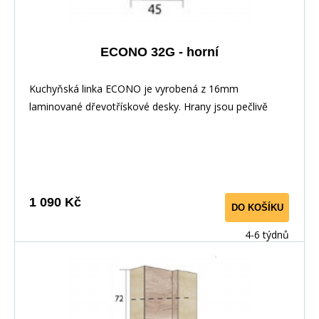
ECONO 32G - horní
Kuchyňská linka ECONO je vyrobená z 16mm
laminované dřevotřískové desky. Hrany jsou pečlivě
zakončeny odolnou PVC dýhou. V zásuvkách se
používají kolejničky Metalbox se samosvorným
mechanismem, závěsy ve dveřích s tichým dovíráním.
Kuchyňské skříňky lze zakoupit samostatně stejně jako
pracovní desku na každou skříňku zvlášť, nebo vcelku (
1 090 Kč
DO KOŠÍKU
max. délka je 3m ), hloubka desky je 60 cm. Pracovní
deska není v ceně skříňky. Materiál: : vysoce kvalitní
4-6 týdnů
laminovaná dřevotříska 16 mm Barevné provedení: :
Korpus: Dub Sonoma : Dvířka: San Remo + Bílá :
Pracovní deska v barvě traventin