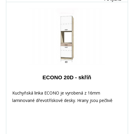
ECONO 20D - skříň
Kuchyňská linka ECONO je vyrobená z 16mm
laminované dřevotřískové desky. Hrany jsou pečlivě
zakončeny odolnou PVC dýhou. V zásuvkách se
používají kolejničky Metalbox se samosvorným
mechanismem, závěsy ve dveřích s tichým dovíráním.
Kuchyňské skříňky lze zakoupit samostatně stejně jako