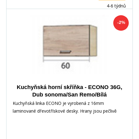
deska není v ceně skříňky. Materiál: : vysoce kvalitní
4-6 týdnů
laminovaná dřevotříska 16 mm Barevné provedení: :
Korpus: Dub Sonoma : Dvířka: San Remo + Bílá :
-2%
Pracovní deska v barvě traventin
Kuchyňská horní skříňka - ECONO 36G,
Dub sonoma/San Remo/Bílá
Kuchyňská linka ECONO je vyrobená z 16mm
laminované dřevotřískové desky. Hrany jsou pečlivě
zakončeny odolnou PVC dýhou. V zásuvkách se
používají kolejničky Metalbox se samosvorným
mechanismem, závěsy ve dveřích s tichým dovíráním.