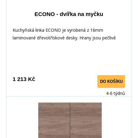
ECONO - dvířka na myčku
Kuchyňská linka ECONO je vyrobená z 16mm
laminované dřevotřískové desky. Hrany jsou pečlivě
zakončeny odolnou PVC dýhou. V zásuvkách se
používají kolejničky Metalbox se samosvorným
mechanismem, závěsy ve dveřích s tichým dovíráním.
Kuchyňské skříňky lze zakoupit samostatně stejně jako
pracovní desku na každou skříňku zvlášť, nebo vcelku (
1 213 Kč
DO KOŠÍKU
max. délka je 3m ), hloubka desky je 60 cm. Pracovní
deska není v ceně skříňky. Materiál: : vysoce kvalitní
4-6 týdnů
laminovaná dřevotříska 16 mm Barevné provedení: :
Korpus: Dub Sonoma : Dvířka: San Remo + Bílá :
Pracovní deska v barvě traventin