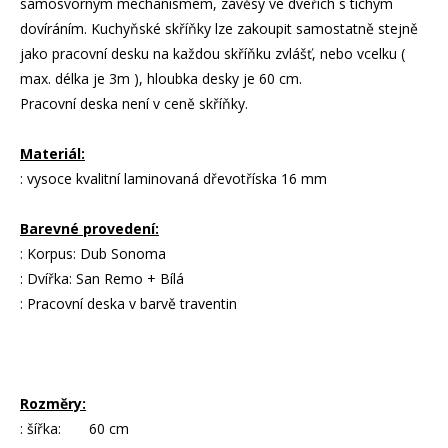
samosvorným mechanismem, závěsy ve dveřích s tichým
dovíráním. Kuchyňské skříňky lze zakoupit samostatně stejně
jako pracovní desku na každou skříňku zvlášť, nebo vcelku (
max. délka je 3m ), hloubka desky je 60 cm.
Pracovní deska není v ceně skříňky.
Materiál:
: vysoce kvalitní laminovaná dřevotříska 16 mm
Barevné provedení:
: Korpus: Dub Sonoma
: Dvířka: San Remo + Bílá
: Pracovní deska v barvě traventin
Rozměry:
: šířka: 60 cm