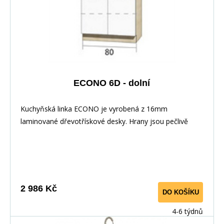
ECONO 6D - dolní
Kuchyňská linka ECONO je vyrobená z 16mm
laminované dřevotřískové desky. Hrany jsou pečlivě
zakončeny odolnou PVC dýhou. V zásuvkách se
používají kolejničky Metalbox se samosvorným
mechanismem, závěsy ve dveřích s tichým dovíráním.
Kuchyňské skříňky lze zakoupit samostatně stejně jako
pracovní desku na každou skříňku zvlášť, nebo vcelku (
2 986 Kč
DO KOŠÍKU
max. délka je 3m ), hloubka desky je 60 cm. Pracovní
deska není v ceně skříňky. Materiál: : vysoce kvalitní
4-6 týdnů
laminovaná dřevotříska 16 mm Barevné provedení: :