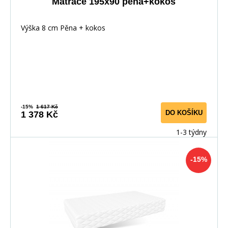
Matrace 195x90 pěna+kokos
Výška 8 cm Pěna + kokos
-15%
1 617 Kč
DO KOŠÍKU
1 378 Kč
1-3 týdny
-15%