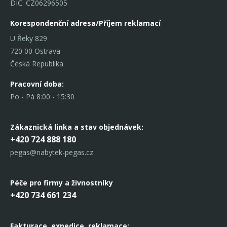
DIČ: CZ06296505
Korespondenční adresa/Příjem reklamací
U Řeky 829
720 00 Ostrava
Česká Republika
Pracovní doba:
Po - Pá 8:00 - 15:30
Zákaznická linka
a stav objednávek:
+420 724 888 180
pegas@nabytek-pegas.cz
Péče pro firmy a živnostníky
+420 734 661 234
Fakturace, expedice,
reklamace: