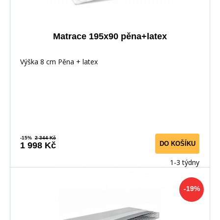
Matrace 195x90 pěna+latex
Výška 8 cm Pěna + latex
-15%
2 344 Kč
DO KOŠÍKU
1 998 Kč
1-3 týdny
-19%