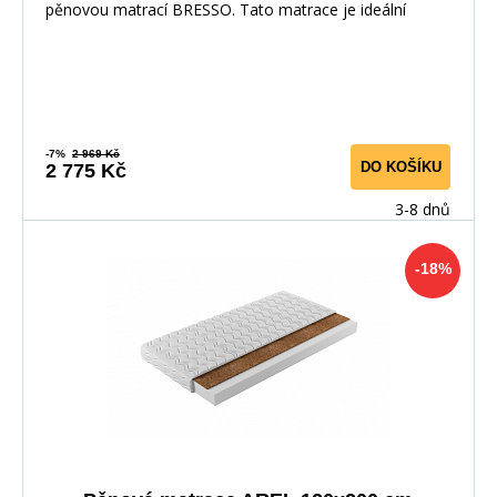
pěnovou matrací BRESSO. Tato matrace je ideální
-7%
2 969 Kč
DO KOŠÍKU
2 775 Kč
3-8 dnů
-18%