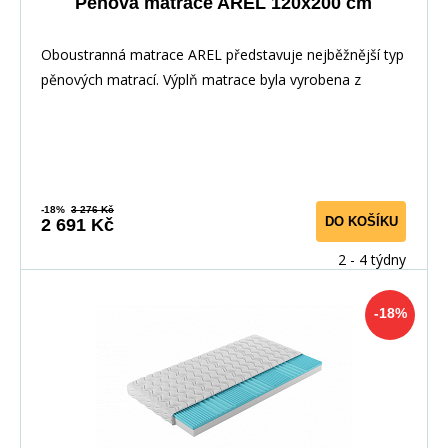
Pěnová matrace AREL 120x200 cm
Oboustranná matrace AREL představuje nejběžnější typ
pěnových matrací. Výplň matrace byla vyrobena z
-18%
3 276 Kč
DO KOŠÍKU
2 691 Kč
2 - 4 týdny
-18%