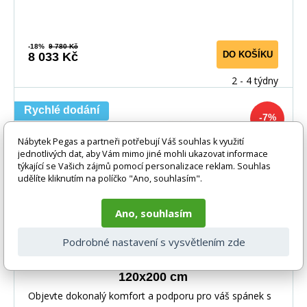
-18%
9 780 Kč
DO KOŠÍKU
8 033 Kč
2 - 4 týdny
Rychlé dodání
-7%
Nábytek Pegas a partneři potřebují Váš souhlas k využití
jednotlivých dat, aby Vám mimo jiné mohli ukazovat informace
týkající se Vašich zájmů pomocí personalizace reklam. Souhlas
udělíte kliknutím na políčko "Ano, souhlasím".
Ano, souhlasím
Podrobné nastavení s vysvětlením zde
Molitanová matrace BRESSO, Microquilt,
120x200 cm
Objevte dokonalý komfort a podporu pro váš spánek s