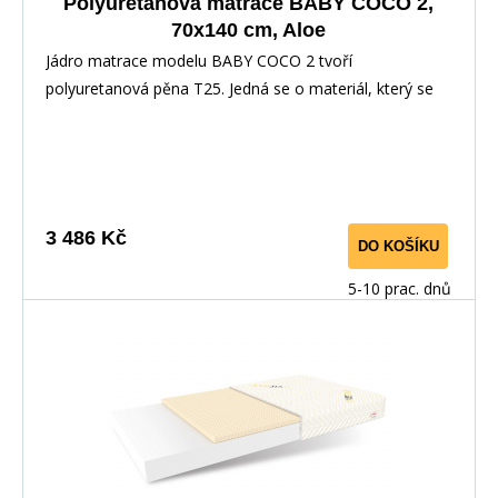
Polyuretanová matrace BABY COCO 2,
70x140 cm, Aloe
Jádro matrace modelu BABY COCO 2 tvoří
polyuretanová pěna T25. Jedná se o materiál, který se
nedefor
3 486 Kč
DO KOŠÍKU
5-10 prac. dnů