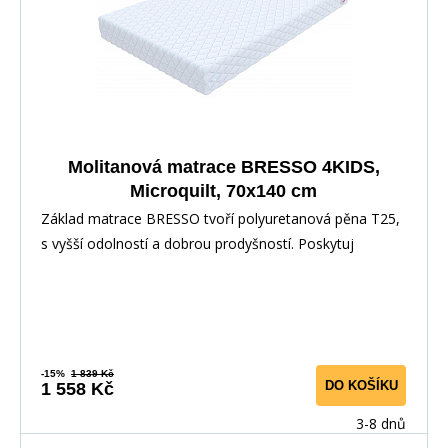
Molitanová matrace BRESSO 4KIDS,
Microquilt, 70x140 cm
Základ matrace BRESSO tvoří polyuretanová pěna T25,
s vyšší odolností a dobrou prodyšností. Poskytuj
-15%
1 839 Kč
DO KOŠÍKU
1 558 Kč
3-8 dnů