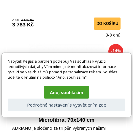
-15%
4 465 Kč
DO KOŠÍKU
3 783 Kč
3-8 dnů
-14%
Nábytek Pegas a partneři potřebují Váš souhlas k využití
jednotlivých dat, aby Vám mimo jiné mohli ukazovat informace
týkající se Vašich zájmů pomocí personalizace reklam. Souhlas
udělíte kliknutím na políčko "Ano, souhlasím".
Ano, souhlasím
Podrobné nastavení s vysvětlením zde
Polyuretanová matrace ADRIANO,
Microfibra, 70x140 cm
ADRIANO je složeno ze tří pěn vybraných našimi