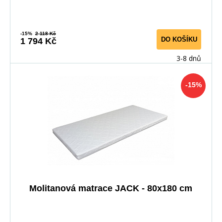
-15%
2 118 Kč
DO KOŠÍKU
1 794 Kč
3-8 dnů
-15%
Molitanová matrace JACK - 80x180 cm