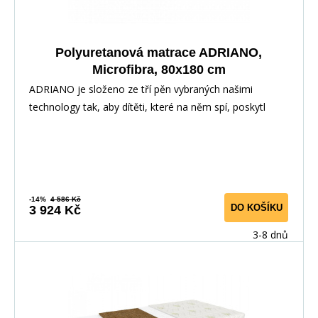
Polyuretanová matrace ADRIANO,
Microfibra, 80x180 cm
ADRIANO je složeno ze tří pěn vybraných našimi
technology tak, aby dítěti, které na něm spí, poskytl
-14%
4 586 Kč
DO KOŠÍKU
3 924 Kč
3-8 dnů