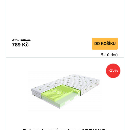
-15%
932 Kč
DO KOŠÍKU
789 Kč
5-10 dnů
-15%