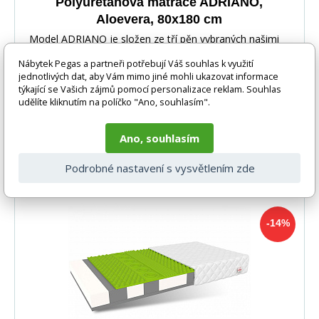
Polyuretanová matrace ADRIANO,
Aloevera, 80x180 cm
Model ADRIANO je složen ze tří pěn vybraných našimi
technologiemi tak, aby dítěti spícímu na něm pos
Nábytek Pegas a partneři potřebují Váš souhlas k využití
jednotlivých dat, aby Vám mimo jiné mohli ukazovat informace
týkající se Vašich zájmů pomocí personalizace reklam. Souhlas
udělíte kliknutím na políčko "Ano, souhlasím".
Ano, souhlasím
-15%
4 949 Kč
DO KOŠÍKU
4 193 Kč
Podrobné nastavení s vysvětlením zde
3-8 dnů
-14%