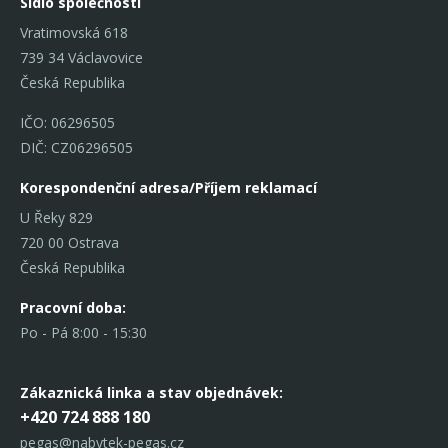
Sídlo společnosti
Vratimovská 618
739 34 Václavovice
Česká Republika
IČO: 06296505
DIČ: CZ06296505
Korespondenční adresa/Příjem reklamací
U Řeky 829
720 00 Ostrava
Česká Republika
Pracovní doba:
Po - Pá 8:00 - 15:30
Zákaznická linka
a stav objednávek:
+420 724 888 180
pegas@nabytek-pegas.cz