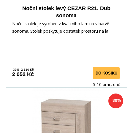
Noční stolek levý CEZAR R21, Dub
sonoma
Noční stolek je vyroben z kvalitního lamina v barvě
sonoma. Stolek poskytuje dostatek prostoru na la
-30%
2 916 Kč
DO KOŠÍKU
2 052 Kč
5-10 prac. dnů
-30%