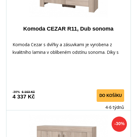
Komoda CEZAR R11, Dub sonoma
Komoda Cezar s dvířky a zásuvkami je vyrobena z
kvalitního lamina v oblíbeném odstínu sonoma. Díky s
-30%
6 163 Kč
DO KOŠÍKU
4 337 Kč
4-6 týdnů
-30%