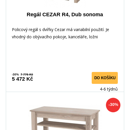
Regál CEZAR R4, Dub sonoma
Policový regál s dvířky Cezar má variabilní použití. Je
vhodný do obývacího pokoje, kanceláře, ložni
-30%
7 776 Kč
DO KOŠÍKU
5 472 Kč
4-6 týdnů
-30%