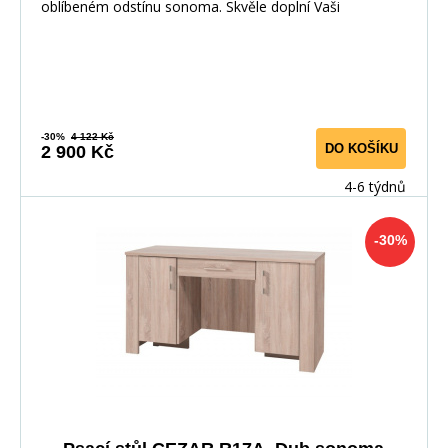
oblíbeném odstínu sonoma. Skvěle doplní Vaši
-30%
4 122 Kč
DO KOŠÍKU
2 900 Kč
4-6 týdnů
-30%