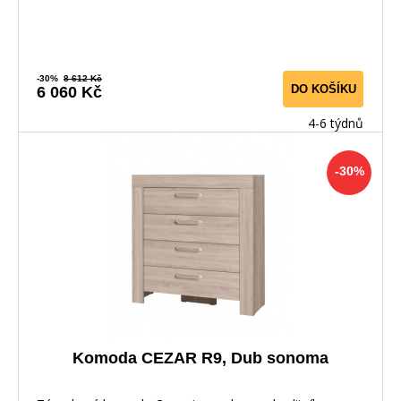
-30%
8 612 Kč
DO KOŠÍKU
6 060 Kč
4-6 týdnů
-30%
Komoda CEZAR R9, Dub sonoma