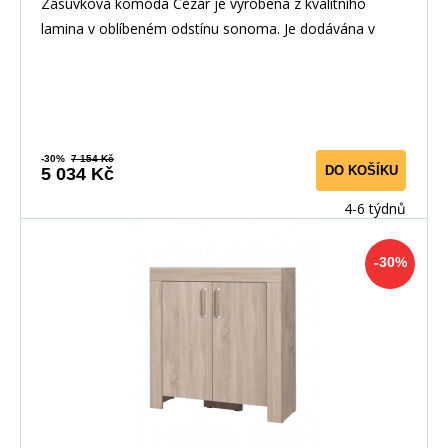
Zásuvková komoda Cezar je vyrobena z kvalitního
lamina v oblíbeném odstínu sonoma. Je dodávána v
dem
-30%
7 154 Kč
DO KOŠÍKU
5 034 Kč
4-6 týdnů
-30%