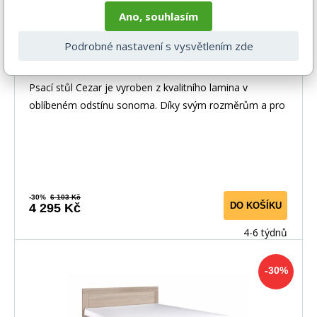
Ano, souhlasím
Podrobné nastavení s vysvětlením zde
Psací stůl CEZAR R17B, Dub sonoma
Psací stůl Cezar je vyroben z kvalitního lamina v
oblíbeném odstínu sonoma. Díky svým rozměrům a pro
-30%
6 103 Kč
DO KOŠÍKU
4 295 Kč
4-6 týdnů
-30%