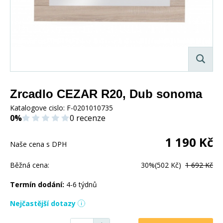
Zrcadlo CEZAR R20, Dub sonoma
Katalogove cislo:
F-0201010735
0%
0 recenze
1 190
Kč
Naše cena s DPH
Běžná cena:
30%
(502 Kč)
1 692 Kč
Termín dodání:
4-6 týdnů
Nejčastější dotazy