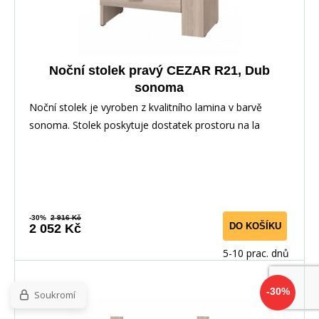
Noční stolek pravý CEZAR R21, Dub
sonoma
Noční stolek je vyroben z kvalitního lamina v barvě
sonoma. Stolek poskytuje dostatek prostoru na la
-30%
2 916 Kč
DO KOŠÍKU
2 052 Kč
5-10 prac. dnů
-30%
Soukromí