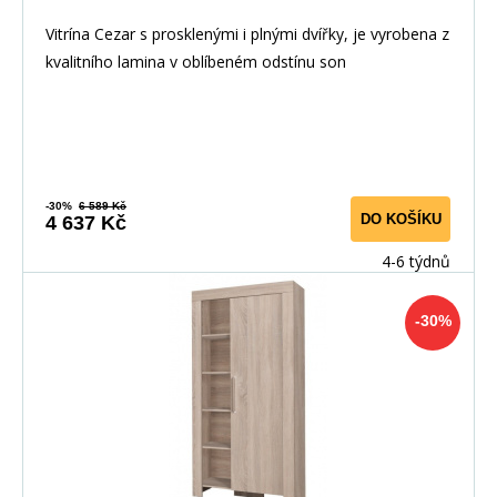
Vitrína Cezar s prosklenými i plnými dvířky, je vyrobena z
kvalitního lamina v oblíbeném odstínu son
-30%
6 589 Kč
DO KOŠÍKU
4 637 Kč
4-6 týdnů
-30%