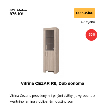
-30%
1 245 Kč
DO KOŠÍKU
876 Kč
4-6 týdnů
-30%
Vitrína CEZAR R6, Dub sonoma
Vitrína Cezar s prosklenými i plnými dvířky, je vyrobena z
kvalitního lamina v oblíbeném odstínu son