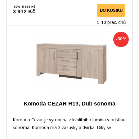
-30%
5 559 Kč
DO KOŠÍKU
3 912 Kč
5-10 prac. dnů
-30%
Komoda CEZAR R13, Dub sonoma
Komoda Cezar je vyrobena z kvalitního lamina v odstínu
sonoma. Komoda má 3 zásuvky a dvířka. Díky sv