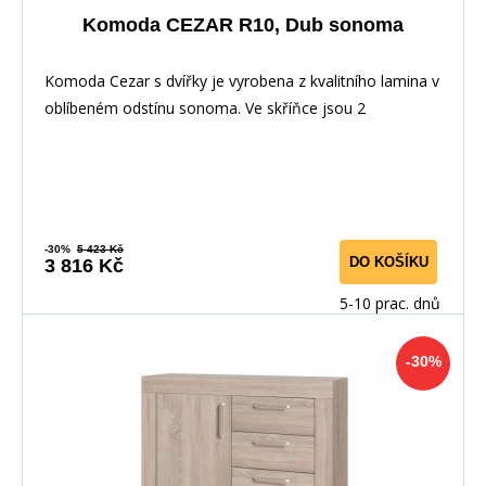
Komoda CEZAR R10, Dub sonoma
Komoda Cezar s dvířky je vyrobena z kvalitního lamina v
oblíbeném odstínu sonoma. Ve skříňce jsou 2
-30%
5 423 Kč
DO KOŠÍKU
3 816 Kč
5-10 prac. dnů
-30%