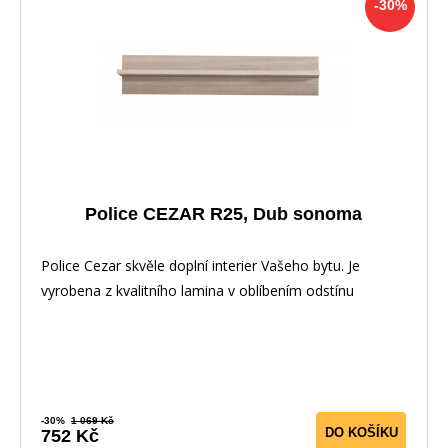
-30%
Police CEZAR R25, Dub sonoma
Police Cezar skvěle doplní interier Vašeho bytu. Je
vyrobena z kvalitního lamina v oblíbením odstínu
-30%
1 069 Kč
DO KOŠÍKU
752 Kč