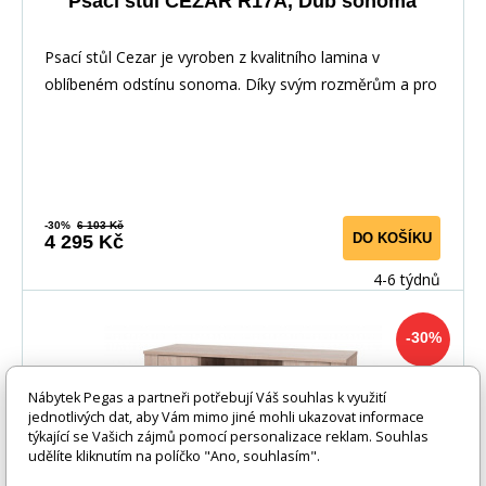
Psací stůl CEZAR R17A, Dub sonoma
Psací stůl Cezar je vyroben z kvalitního lamina v
oblíbeném odstínu sonoma. Díky svým rozměrům a pro
-30%
6 103 Kč
DO KOŠÍKU
4 295 Kč
4-6 týdnů
-30%
Nábytek Pegas a partneři potřebují Váš souhlas k využití
jednotlivých dat, aby Vám mimo jiné mohli ukazovat informace
týkající se Vašich zájmů pomocí personalizace reklam. Souhlas
udělíte kliknutím na políčko "Ano, souhlasím".