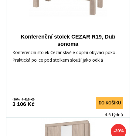
Konferenční stolek CEZAR R19, Dub
sonoma
Konferenční stolek Cezar skvěle doplní obývací pokoj.
Praktická police pod stolkem slouží jako odklá
-30%
4 413 Kč
DO KOŠÍKU
3 106 Kč
4-6 týdnů
-30%