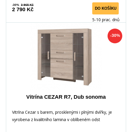
-30%
3 965 Kč
DO KOŠÍKU
2 790 Kč
5-10 prac. dnů
-30%
Vitrína CEZAR R7, Dub sonoma
Vitrína Cezar s barem, prosklenými i plnými dvířky, je
vyrobena z kvalitního lamina v oblíbeném odst