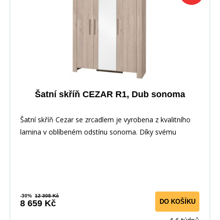
Šatní skříň CEZAR R1, Dub sonoma
Šatní skříň Cezar se zrcadlem je vyrobena z kvalitního
lamina v oblíbeném odstínu sonoma. Díky svému
-30%
12 305 Kč
DO KOŠÍKU
8 659 Kč