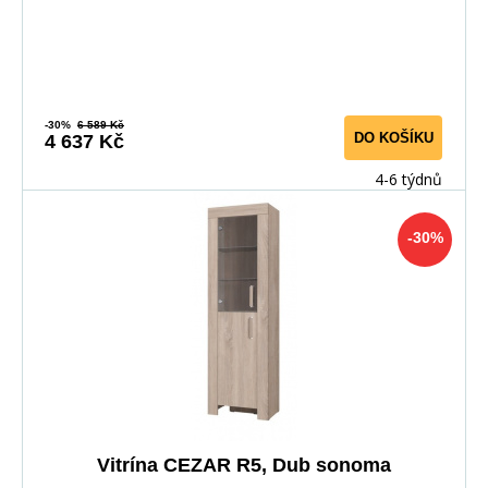
-30%
6 589 Kč
DO KOŠÍKU
4 637 Kč
4-6 týdnů
-30%
Vitrína CEZAR R5, Dub sonoma