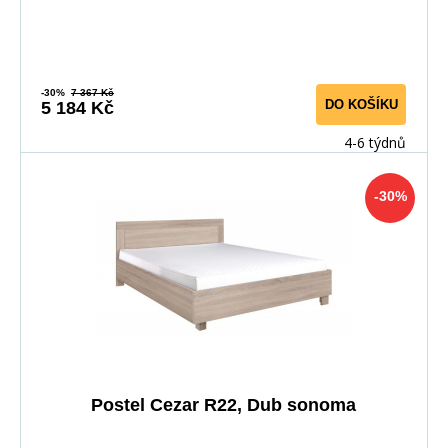
-30%
7 367 Kč
DO KOŠÍKU
5 184 Kč
4-6 týdnů
-30%
Postel Cezar R22, Dub sonoma