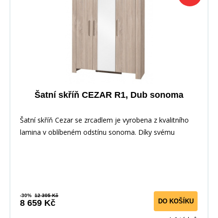
Šatní skříň CEZAR R1, Dub sonoma
Šatní skříň Cezar se zrcadlem je vyrobena z kvalitního
lamina v oblíbeném odstínu sonoma. Díky svému
-30%
12 305 Kč
DO KOŠÍKU
8 659 Kč