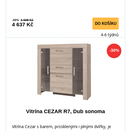
-30%
6 589 Kč
DO KOŠÍKU
4 637 Kč
4-6 týdnů
-30%
Vitrína CEZAR R7, Dub sonoma
Vitrína Cezar s barem, prosklenými i plnými dvířky, je