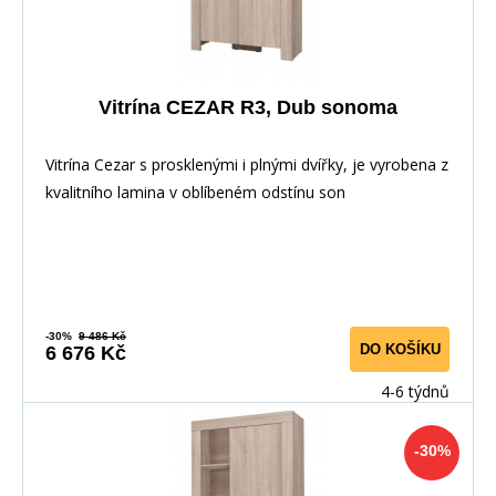
Vitrína CEZAR R3, Dub sonoma
Vitrína Cezar s prosklenými i plnými dvířky, je vyrobena z
kvalitního lamina v oblíbeném odstínu son
-30%
9 486 Kč
DO KOŠÍKU
6 676 Kč
4-6 týdnů
-30%