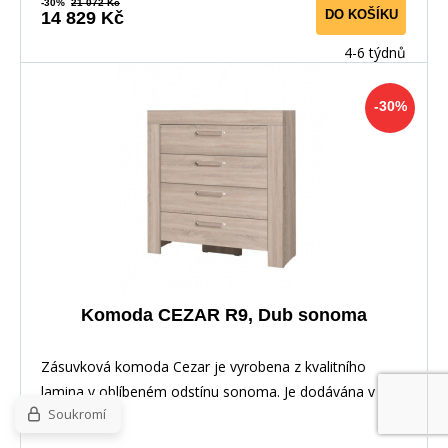
-30%
21 072 Kč
DO KOŠÍKU
14 829 Kč
4-6 týdnů
-30%
Komoda CEZAR R9, Dub sonoma
Zásuvková komoda Cezar je vyrobena z kvalitního
lamina v oblíbeném odstínu sonoma. Je dodávána v
Soukromí
dem