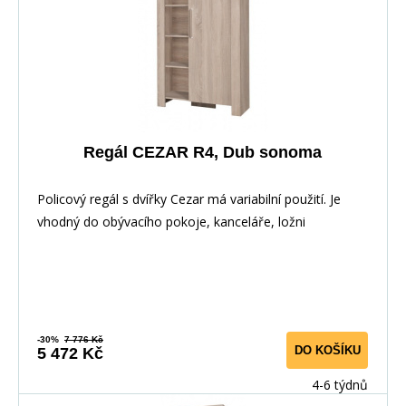
Regál CEZAR R4, Dub sonoma
Policový regál s dvířky Cezar má variabilní použití. Je
vhodný do obývacího pokoje, kanceláře, ložni
-30%
7 776 Kč
DO KOŠÍKU
5 472 Kč
4-6 týdnů