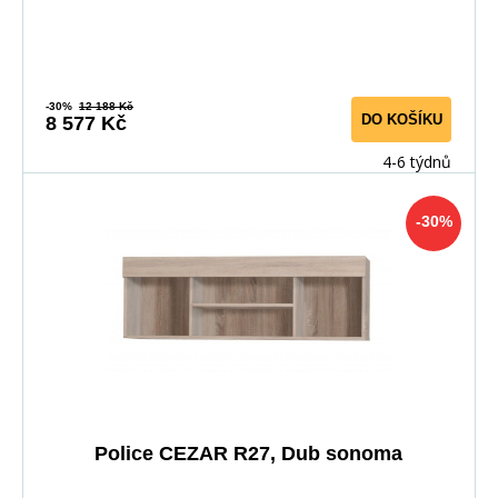
-30%
12 188 Kč
DO KOŠÍKU
8 577 Kč
4-6 týdnů
-30%
Police CEZAR R27, Dub sonoma