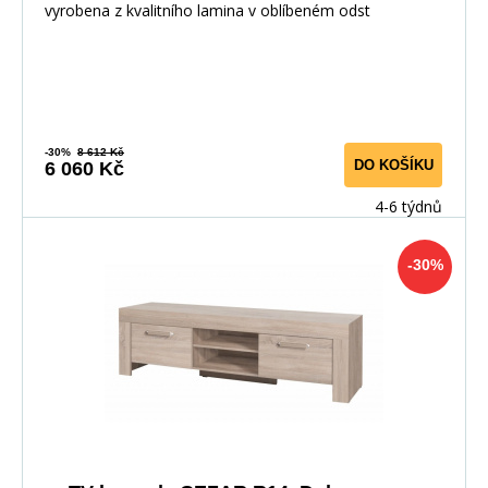
vyrobena z kvalitního lamina v oblíbeném odst
-30%
8 612 Kč
DO KOŠÍKU
6 060 Kč
4-6 týdnů
-30%