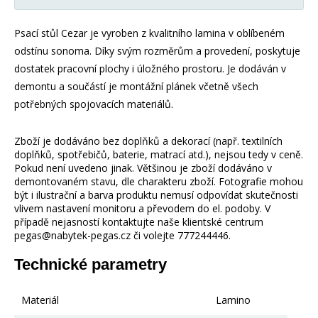
Psací stůl Cezar je vyroben z kvalitního lamina v oblíbeném
odstínu sonoma. Díky svým rozměrům a provedení, poskytuje
dostatek pracovní plochy i úložného prostoru. Je dodáván v
demontu a součástí je montážní plánek včetně všech
potřebných spojovacích materiálů.
Zboží je dodáváno bez doplňků a dekorací (např. textilních
doplňků, spotřebičů, baterie, matrací atd.), nejsou tedy v ceně.
Pokud není uvedeno jinak. Většinou je zboží dodáváno v
demontovaném stavu, dle charakteru zboží. Fotografie mohou
být i ilustrační a barva produktu nemusí odpovídat skutečnosti
vlivem nastavení monitoru a převodem do el. podoby. V
případě nejasností kontaktujte naše klientské centrum
pegas@nabytek-pegas.cz či volejte 777244446.
Technické parametry
Materiál
Lamino