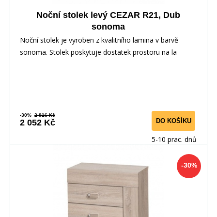
Noční stolek levý CEZAR R21, Dub
sonoma
Noční stolek je vyroben z kvalitního lamina v barvě
sonoma. Stolek poskytuje dostatek prostoru na la
-30%
2 916 Kč
DO KOŠÍKU
2 052 Kč
5-10 prac. dnů
-30%