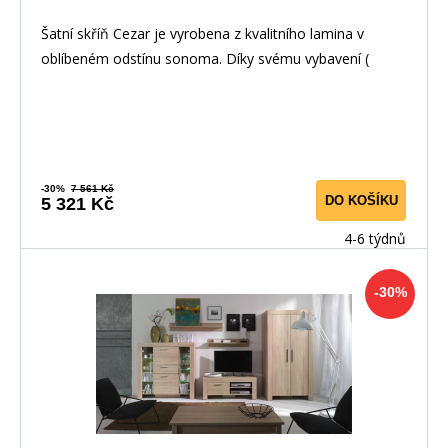
Šatní skříň Cezar je vyrobena z kvalitního lamina v
oblíbeném odstínu sonoma. Díky svému vybavení (
-30%
7 561 Kč
DO KOŠÍKU
5 321 Kč
4-6 týdnů
-30%