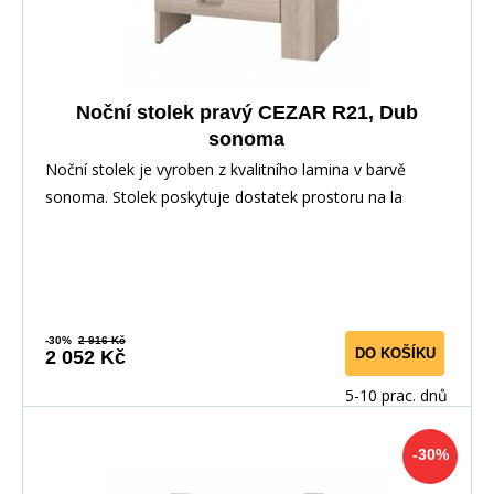
Noční stolek pravý CEZAR R21, Dub
sonoma
Noční stolek je vyroben z kvalitního lamina v barvě
sonoma. Stolek poskytuje dostatek prostoru na la
-30%
2 916 Kč
DO KOŠÍKU
2 052 Kč
5-10 prac. dnů
-30%