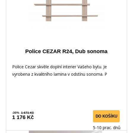
Police CEZAR R24, Dub sonoma
Police Cezar skvěle doplní interier Vašeho bytu. Je
vyrobena z kvalitního lamina v odstínu sonoma. P
-30%
1 671 Kč
DO KOŠÍKU
1 176 Kč
5-10 prac. dnů