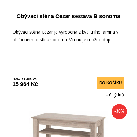
Obývací stěna Cezar sestava B sonoma
Obývací stěna Cezar je vyrobena z kvalitního lamina v
oblíbeném odstínu sonoma. Vitrínu je možno dop
-30%
22 685 Kč
DO KOŠÍKU
15 964 Kč
4-6 týdnů
-30%