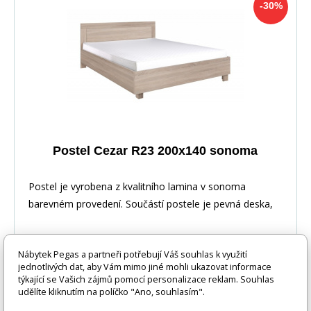
-30%
Postel Cezar R23 200x140 sonoma
Postel je vyrobena z kvalitního lamina v sonoma
barevném provedení. Součástí postele je pevná deska,
Nábytek Pegas a partneři potřebují Váš souhlas k využití
jednotlivých dat, aby Vám mimo jiné mohli ukazovat informace
týkající se Vašich zájmů pomocí personalizace reklam. Souhlas
udělíte kliknutím na políčko "Ano, souhlasím".
-30%
9 642 Kč
DO KOŠÍKU
6 785 Kč