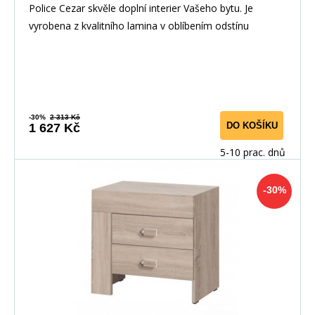
Police Cezar skvěle doplní interier Vašeho bytu. Je
vyrobena z kvalitního lamina v oblíbením odstínu
-30%
2 313 Kč
DO KOŠÍKU
1 627 Kč
5-10 prac. dnů
-30%