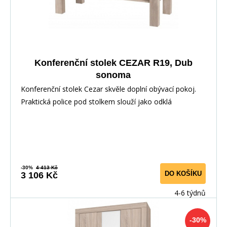
Konferenční stolek CEZAR R19, Dub
sonoma
Konferenční stolek Cezar skvěle doplní obývací pokoj.
Praktická police pod stolkem slouží jako odklá
-30%
4 413 Kč
DO KOŠÍKU
3 106 Kč
4-6 týdnů
-30%