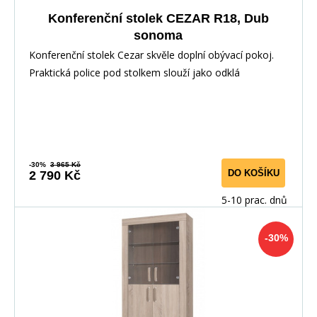
Konferenční stolek CEZAR R18, Dub
sonoma
Konferenční stolek Cezar skvěle doplní obývací pokoj.
Praktická police pod stolkem slouží jako odklá
-30%
3 965 Kč
DO KOŠÍKU
2 790 Kč
5-10 prac. dnů
-30%