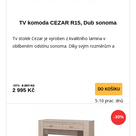
TV komoda CEZAR R15, Dub sonoma
Tv stolek Cezar je vyroben z kvalitního lamina v
oblíbeném odstínu sonoma. Díky svým rozměrům a
prov
-30%
4 257 Kč
DO KOŠÍKU
2 995 Kč
5-10 prac. dnů
-30%