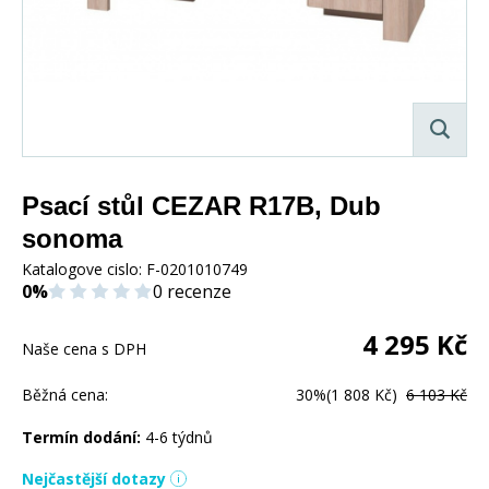
Psací stůl CEZAR R17B, Dub
sonoma
Katalogove cislo:
F-0201010749
0%
0 recenze
4 295
Kč
Naše cena s DPH
Běžná cena:
30%
(1 808 Kč)
6 103 Kč
Termín dodání:
4-6 týdnů
Nejčastější dotazy