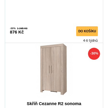
-30%
1 245 Kč
DO KOŠÍKU
876 Kč
4-6 týdnů
-30%
Skříň Cezanne R2 sonoma