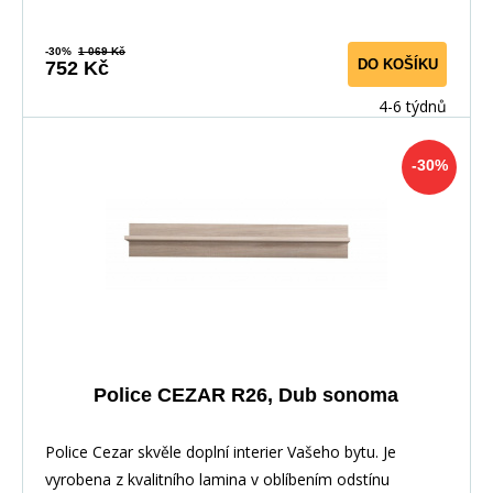
-30%
1 069 Kč
DO KOŠÍKU
752 Kč
4-6 týdnů
-30%
Police CEZAR R26, Dub sonoma
Police Cezar skvěle doplní interier Vašeho bytu. Je
vyrobena z kvalitního lamina v oblíbením odstínu