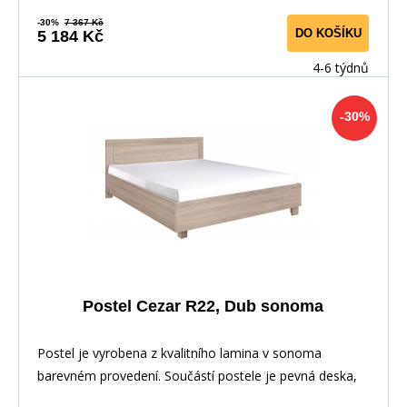
-30%
7 367 Kč
DO KOŠÍKU
5 184 Kč
4-6 týdnů
-30%
Postel Cezar R22, Dub sonoma
Postel je vyrobena z kvalitního lamina v sonoma
barevném provedení. Součástí postele je pevná deska,