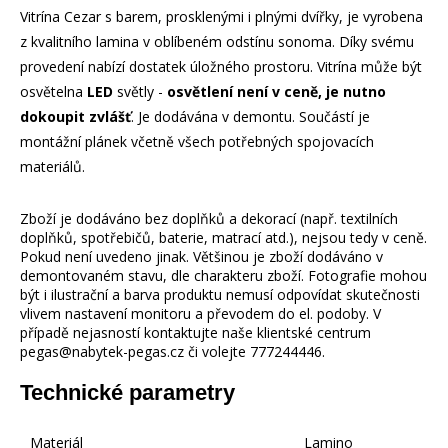
Vitrína Cezar s barem, prosklenými i plnými dvířky, je vyrobena
z kvalitního lamina v oblíbeném odstínu sonoma. Díky svému
provedení nabízí dostatek úložného prostoru. Vitrína může být
osvětelna
LED
světly -
osvětlení není v ceně, je nutno
dokoupit zvlášť
. Je dodávána v demontu. Součástí je
montážní plánek včetně všech potřebných spojovacích
materiálů.
Zboží je dodáváno bez doplňků a dekorací (např. textilních
doplňků, spotřebičů, baterie, matrací atd.), nejsou tedy v ceně.
Pokud není uvedeno jinak. Většinou je zboží dodáváno v
demontovaném stavu, dle charakteru zboží. Fotografie mohou
být i ilustrační a barva produktu nemusí odpovídat skutečnosti
vlivem nastavení monitoru a převodem do el. podoby. V
případě nejasností kontaktujte naše klientské centrum
pegas@nabytek-pegas.cz či volejte 777244446.
Technické parametry
Materiál
Lamino