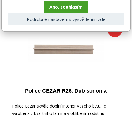
DO KOŠÍKU
752 Kč
Ano, souhlasím
4-6 týdnů
Podrobné nastavení s vysvětlením zde
-30%
Police CEZAR R26, Dub sonoma
Police Cezar skvěle doplní interier Vašeho bytu. Je
vyrobena z kvalitního lamina v oblíbením odstínu