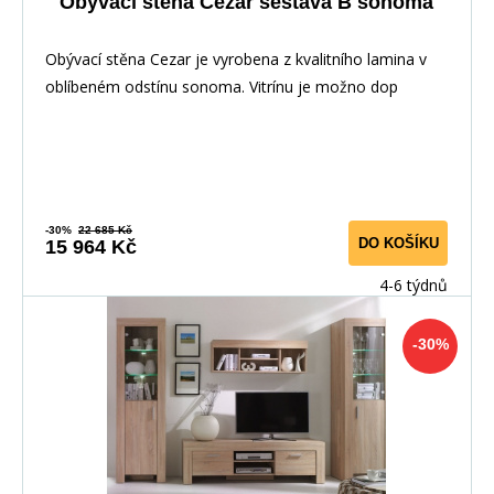
Obývací stěna Cezar sestava B sonoma
Obývací stěna Cezar je vyrobena z kvalitního lamina v
oblíbeném odstínu sonoma. Vitrínu je možno dop
-30%
22 685 Kč
DO KOŠÍKU
15 964 Kč
4-6 týdnů
-30%