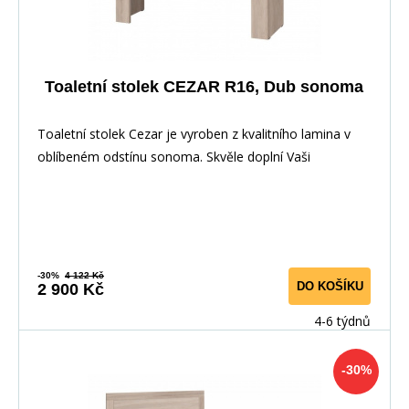
Toaletní stolek CEZAR R16, Dub sonoma
Toaletní stolek Cezar je vyroben z kvalitního lamina v
oblíbeném odstínu sonoma. Skvěle doplní Vaši
-30%
4 122 Kč
DO KOŠÍKU
2 900 Kč
4-6 týdnů
-30%