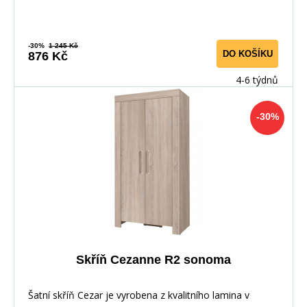
-30%
1 245 Kč
DO KOŠÍKU
876 Kč
4-6 týdnů
-30%
Skříň Cezanne R2 sonoma
Šatní skříň Cezar je vyrobena z kvalitního lamina v