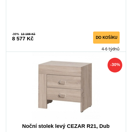
-30%
12 188 Kč
DO KOŠÍKU
8 577 Kč
4-6 týdnů
-30%
Noční stolek levý CEZAR R21, Dub