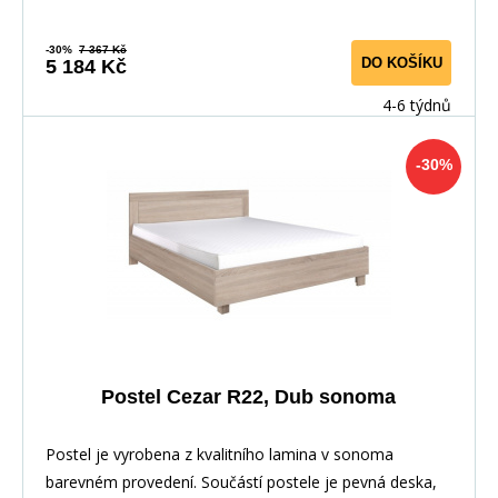
-30%
7 367 Kč
DO KOŠÍKU
5 184 Kč
4-6 týdnů
-30%
Postel Cezar R22, Dub sonoma
Postel je vyrobena z kvalitního lamina v sonoma
barevném provedení. Součástí postele je pevná deska,