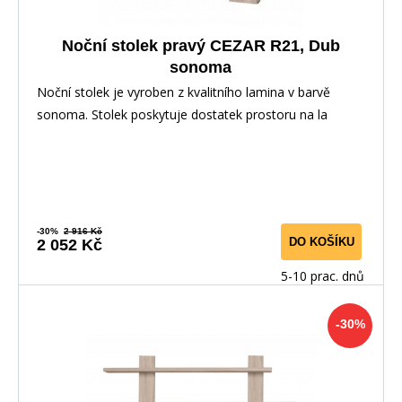
Noční stolek pravý CEZAR R21, Dub
sonoma
Noční stolek je vyroben z kvalitního lamina v barvě
sonoma. Stolek poskytuje dostatek prostoru na la
-30%
2 916 Kč
DO KOŠÍKU
2 052 Kč
5-10 prac. dnů
-30%