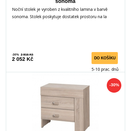
sonoma
Noční stolek je vyroben z kvalitního lamina v barvě
sonoma. Stolek poskytuje dostatek prostoru na la
-30%
2 916 Kč
DO KOŠÍKU
2 052 Kč
5-10 prac. dnů
-30%