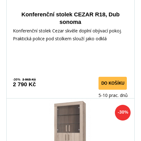
Konferenční stolek CEZAR R18, Dub
sonoma
Konferenční stolek Cezar skvěle doplní obývací pokoj.
Praktická police pod stolkem slouží jako odklá
-30%
3 965 Kč
DO KOŠÍKU
2 790 Kč
5-10 prac. dnů
-30%