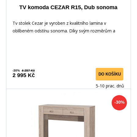
TV komoda CEZAR R15, Dub sonoma
Tv stolek Cezar je vyroben z kvalitního lamina v
oblíbeném odstínu sonoma. Díky svým rozměrům a
prov
-30%
4 257 Kč
DO KOŠÍKU
2 995 Kč
5-10 prac. dnů
-30%