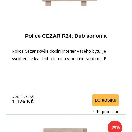
Police CEZAR R24, Dub sonoma
Police Cezar skvěle doplní interier Vašeho bytu. Je
vyrobena z kvalitního lamina v odstínu sonoma. P
-30%
1 671 Kč
DO KOŠÍKU
1 176 Kč
5-10 prac. dnů
-30%