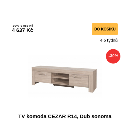
-30%
6 589 Kč
DO KOŠÍKU
4 637 Kč
4-6 týdnů
-30%
TV komoda CEZAR R14, Dub sonoma