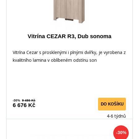
Vitrína CEZAR R3, Dub sonoma
Vitrína Cezar s prosklenými i plnými dvířky, je vyrobena z
kvalitního lamina v oblíbeném odstínu son
-30%
9 486 Kč
DO KOŠÍKU
6 676 Kč
4-6 týdnů
-30%