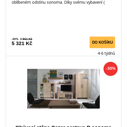
oblíbeném odstínu sonoma. Díky svému vybavení (
-30%
7 561 Kč
DO KOŠÍKU
5 321 Kč
4-6 týdnů
-30%