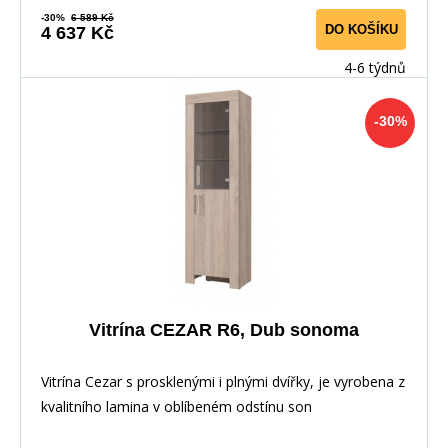
-30%
6 589 Kč
DO KOŠÍKU
4 637 Kč
4-6 týdnů
-30%
Vitrína CEZAR R6, Dub sonoma
Vitrína Cezar s prosklenými i plnými dvířky, je vyrobena z
kvalitního lamina v oblíbeném odstínu son