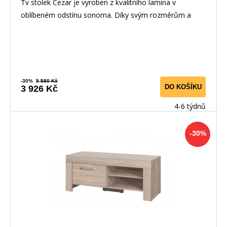
Tv stolek Cezar je vyroben z kvalitního lamina v
oblíbeném odstínu sonoma. Díky svým rozměrům a
prov
-30%
5 580 Kč
DO KOŠÍKU
3 926 Kč
4-6 týdnů
-30%