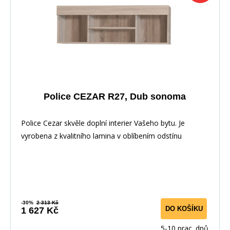
Police CEZAR R27, Dub sonoma
Police Cezar skvěle doplní interier Vašeho bytu. Je
vyrobena z kvalitního lamina v oblíbením odstínu
-30%
2 313 Kč
DO KOŠÍKU
1 627 Kč
5-10 prac. dnů