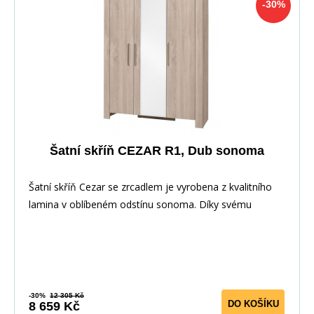
-30%
Šatní skříň CEZAR R1, Dub sonoma
Šatní skříň Cezar se zrcadlem je vyrobena z kvalitního
lamina v oblíbeném odstínu sonoma. Díky svému
-30%
12 305 Kč
DO KOŠÍKU
8 659 Kč