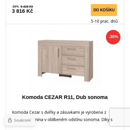
-30%
5 423 Kč
DO KOŠÍKU
3 816 Kč
5-10 prac. dnů
-30%
Komoda CEZAR R11, Dub sonoma
Komoda Cezar s dvířky a zásuvkami je vyrobena z
kvalitního lamina v oblíbeném odstínu sonoma. Díky s
Soukromí