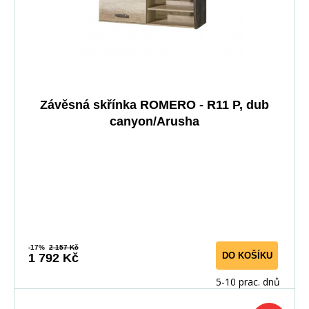
Závěsná skřínka ROMERO - R11 P, dub
canyon/Arusha
-17%
2 157 Kč
DO KOŠÍKU
1 792 Kč
5-10 prac. dnů