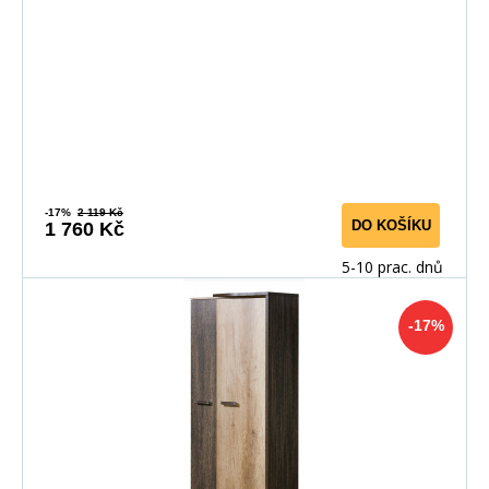
-17%
2 119 Kč
DO KOŠÍKU
1 760 Kč
5-10 prac. dnů
-17%