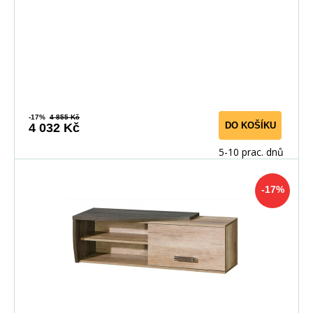
-17%
4 855 Kč
DO KOŠÍKU
4 032 Kč
5-10 prac. dnů
-17%