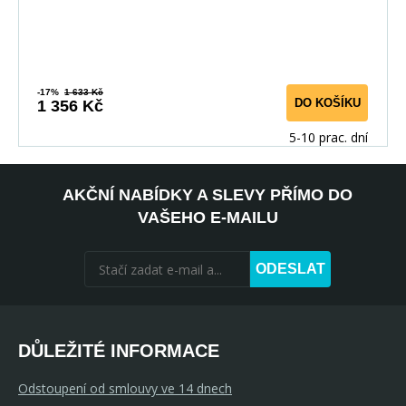
-17%
1 633 Kč
DO KOŠÍKU
1 356 Kč
5-10 prac. dní
AKČNÍ NABÍDKY A SLEVY PŘÍMO DO
VAŠEHO E-MAILU
ODESLAT
DŮLEŽITÉ INFORMACE
Odstoupení od smlouvy ve 14 dnech