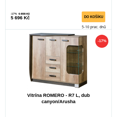
-17%
6 858 Kč
DO KOŠÍKU
5 696 Kč
5-10 prac. dnů
-17%
Vitrína ROMERO - R7 L, dub
canyon/Arusha