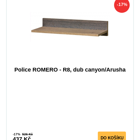
-17%
Police ROMERO - R8, dub canyon/Arusha
-17%
526 Kč
DO KOŠÍKU
437 Kč