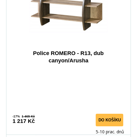
Police ROMERO - R13, dub
canyon/Arusha
-17%
1 465 Kč
DO KOŠÍKU
1 217 Kč
5-10 prac. dnů