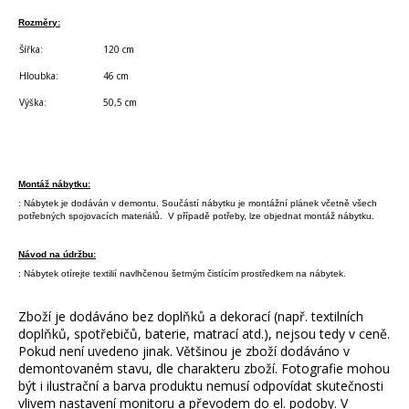
Rozměry:
Šířka:
120 cm
Hloubka:
46 cm
Výška:
50,5 cm
Montáž nábytku:
: Nábytek je dodáván v demontu. Součástí nábytku je montážní plánek včetně všech
potřebných spojovacích materiálů. V případě potřeby, lze objednat montáž nábytku.
Návod na údržbu:
: Nábytek otírejte textilií navlhčenou šetrným čistícím prostředkem na nábytek.
Zboží je dodáváno bez doplňků a dekorací (např. textilních
doplňků, spotřebičů, baterie, matrací atd.), nejsou tedy v ceně.
Pokud není uvedeno jinak. Většinou je zboží dodáváno v
demontovaném stavu, dle charakteru zboží. Fotografie mohou
být i ilustrační a barva produktu nemusí odpovídat skutečnosti
vlivem nastavení monitoru a převodem do el. podoby. V