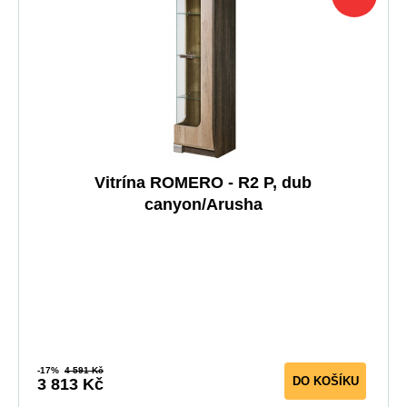
Vitrína ROMERO - R2 P, dub
canyon/Arusha
-17%
4 591 Kč
DO KOŠÍKU
3 813 Kč