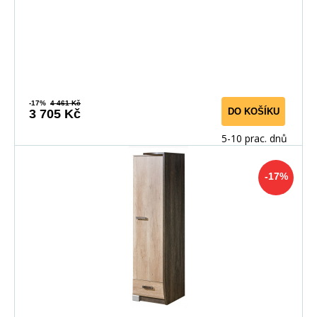
-17%
4 461 Kč
DO KOŠÍKU
3 705 Kč
5-10 prac. dnů
-17%