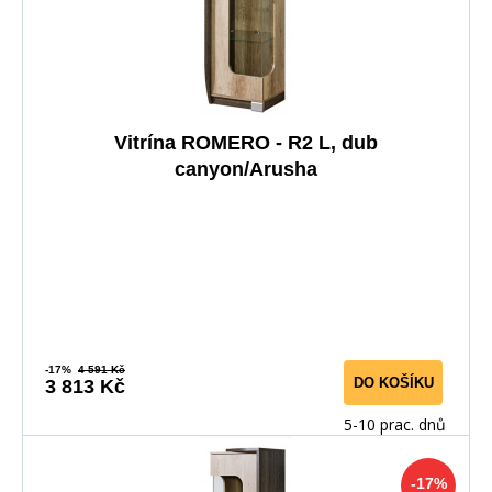
Vitrína ROMERO - R2 L, dub
canyon/Arusha
-17%
4 591 Kč
DO KOŠÍKU
3 813 Kč
5-10 prac. dnů
-17%