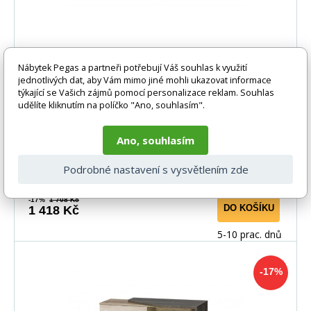
Police ROMERO - R10, dub
Nábytek Pegas a partneři potřebují Váš souhlas k využití
canyon/Arusha
jednotlivých dat, aby Vám mimo jiné mohli ukazovat informace
týkající se Vašich zájmů pomocí personalizace reklam. Souhlas
udělíte kliknutím na políčko "Ano, souhlasím".
Ano, souhlasím
Podrobné nastavení s vysvětlením zde
-17%
1 708 Kč
DO KOŠÍKU
1 418 Kč
5-10 prac. dnů
-17%