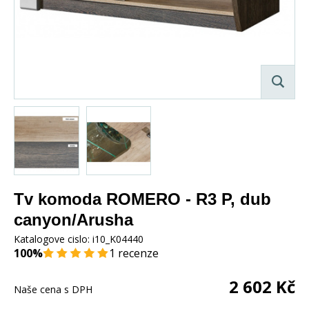
Tv komoda ROMERO - R3 P, dub
canyon/Arusha
Katalogove cislo:
i10_K04440
100%
1 recenze
2 602
Kč
Naše cena s DPH