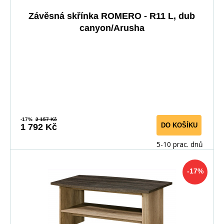
Závěsná skřínka ROMERO - R11 L, dub
canyon/Arusha
-17%
2 157 Kč
DO KOŠÍKU
1 792 Kč
5-10 prac. dnů
-17%