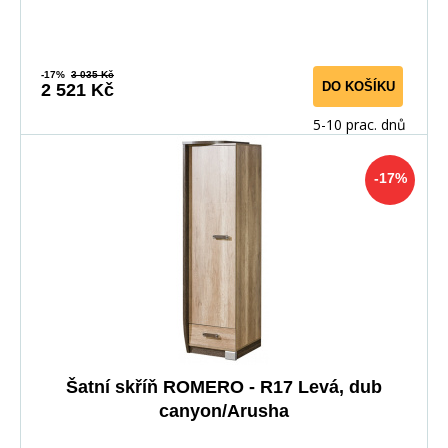
-17%
3 035 Kč
DO KOŠÍKU
2 521 Kč
5-10 prac. dnů
-17%
Šatní skříň ROMERO - R17 Levá, dub
canyon/Arusha