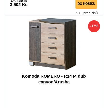
-17%
4 216 Kč
DO KOŠÍKU
3 502 Kč
5-10 prac. dnů
-17%
Komoda ROMERO - R14 P, dub
canyon/Arusha