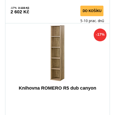
-17%
3 133 Kč
DO KOŠÍKU
2 602 Kč
5-10 prac. dnů
-17%
Knihovna ROMERO R5 dub canyon