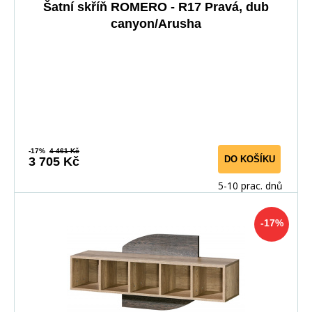
Šatní skříň ROMERO - R17 Pravá, dub
canyon/Arusha
-17%
4 461 Kč
DO KOŠÍKU
3 705 Kč
5-10 prac. dnů
-17%