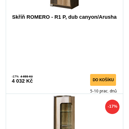
Skříň ROMERO - R1 P, dub canyon/Arusha
-17%
4 855 Kč
DO KOŠÍKU
4 032 Kč
5-10 prac. dnů
-17%