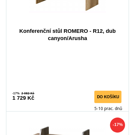
Konferenční stůl ROMERO - R12, dub
canyon/Arusha
-17%
2 082 Kč
DO KOŠÍKU
1 729 Kč
5-10 prac. dnů
-17%