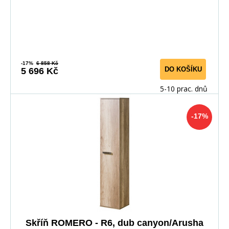
-17%
6 858 Kč
DO KOŠÍKU
5 696 Kč
5-10 prac. dnů
-17%
Skříň ROMERO - R6, dub canyon/Arusha