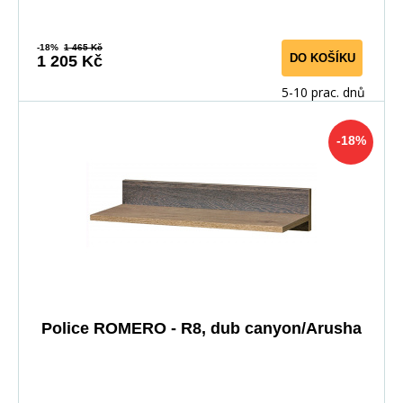
-18%
1 465 Kč
DO KOŠÍKU
1 205 Kč
5-10 prac. dnů
-18%
Police ROMERO - R8, dub canyon/Arusha