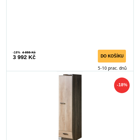
-18%
4 855 Kč
DO KOŠÍKU
3 992 Kč
5-10 prac. dnů
-18%