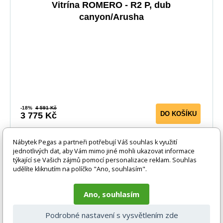
Vitrína ROMERO - R2 P, dub
canyon/Arusha
-18%
4 591 Kč
DO KOŠÍKU
3 775 Kč
5-10 prac. dnů
Nábytek Pegas a partneři potřebují Váš souhlas k využití
jednotlivých dat, aby Vám mimo jiné mohli ukazovat informace
-18%
týkající se Vašich zájmů pomocí personalizace reklam. Souhlas
udělíte kliknutím na políčko "Ano, souhlasím".
Ano, souhlasím
Podrobné nastavení s vysvětlením zde