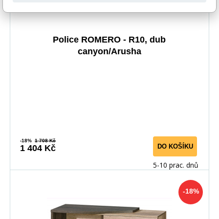
Police ROMERO - R10, dub
canyon/Arusha
-18%
1 708 Kč
DO KOŠÍKU
1 404 Kč
5-10 prac. dnů
-18%