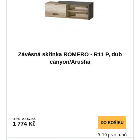
Závěsná skřínka ROMERO - R11 P, dub
canyon/Arusha
-18%
2 157 Kč
DO KOŠÍKU
1 774 Kč
5-10 prac. dnů