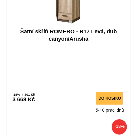
Šatní skříň ROMERO - R17 Levá, dub
canyon/Arusha
-18%
4 461 Kč
DO KOŠÍKU
3 668 Kč
5-10 prac. dnů
-18%