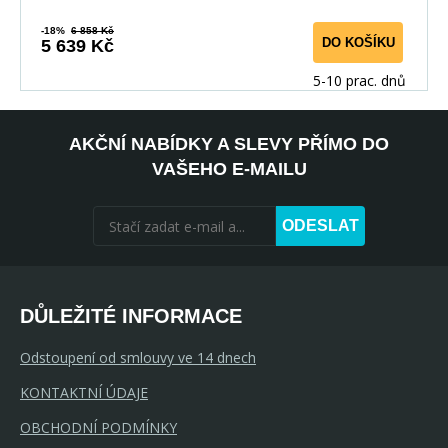
-18%
6 858 Kč
DO KOŠÍKU
5 639 Kč
5-10 prac. dnů
AKČNÍ NABÍDKY A SLEVY PŘÍMO DO
VAŠEHO E-MAILU
ODESLAT
DŮLEŽITÉ INFORMACE
Odstoupení od smlouvy ve 14 dnech
KONTAKTNÍ ÚDAJE
OBCHODNÍ PODMÍNKY