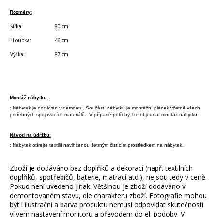
Rozměry:
Šířka:
80 cm
Hloubka:
46 cm
Výška:
87 cm
Montáž nábytku:
: Nábytek je dodáván v demontu. Součástí nábytku je montážní plánek včetně všech
potřebných spojovacích materiálů. V případě potřeby, lze objednat montáž nábytku.
Návod na údržbu:
: Nábytek otírejte textilií navlhčenou šetrným čistícím prostředkem na nábytek.
Zboží je dodáváno bez doplňků a dekorací (např. textilních
doplňků, spotřebičů, baterie, matrací atd.), nejsou tedy v ceně.
Pokud není uvedeno jinak. Většinou je zboží dodáváno v
demontovaném stavu, dle charakteru zboží. Fotografie mohou
být i ilustrační a barva produktu nemusí odpovídat skutečnosti
vlivem nastavení monitoru a převodem do el. podoby. V