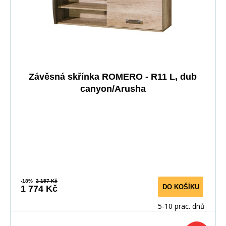
Závěsná skřínka ROMERO - R11 L, dub
canyon/Arusha
-18%
2 157 Kč
DO KOŠÍKU
1 774 Kč
5-10 prac. dnů