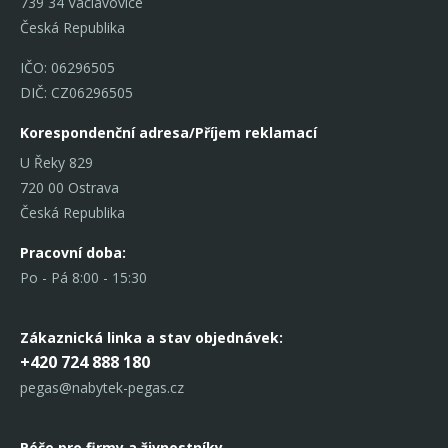
739 34 Václavovice
Česká Republika
IČO: 06296505
DIČ: CZ06296505
Korespondenční adresa/Příjem reklamací
U Řeky 829
720 00 Ostrava
Česká Republika
Pracovní doba:
Po - Pá 8:00 - 15:30
Zákaznická linka
a stav objednávek:
+420 724 888 180
pegas@nabytek-pegas.cz
Péče pro firmy a živnostníky