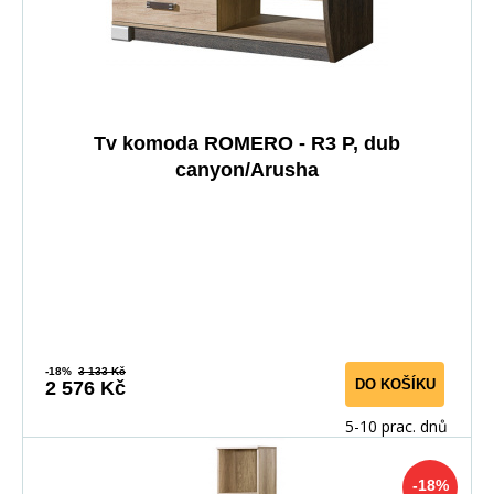
Tv komoda ROMERO - R3 P, dub
canyon/Arusha
-18%
3 133 Kč
DO KOŠÍKU
2 576 Kč
5-10 prac. dnů
-18%