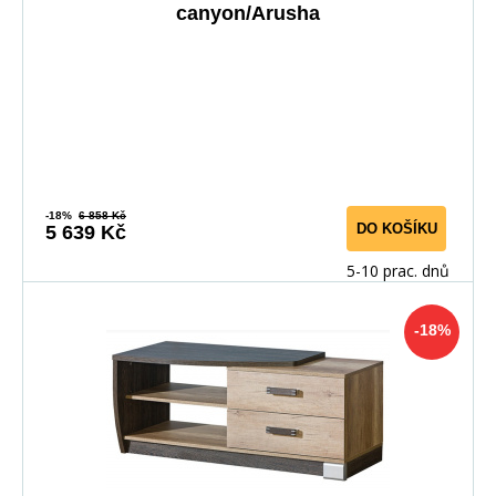
canyon/Arusha
-18%
6 858 Kč
DO KOŠÍKU
5 639 Kč
5-10 prac. dnů
-18%