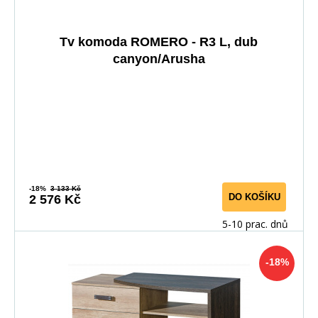
Tv komoda ROMERO - R3 L, dub
canyon/Arusha
-18%
3 133 Kč
DO KOŠÍKU
2 576 Kč
5-10 prac. dnů
-18%