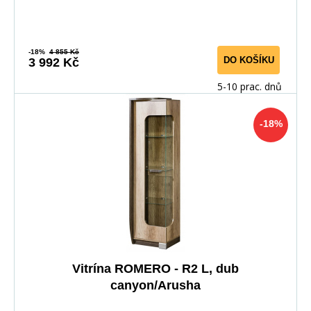
-18%
4 855 Kč
DO KOŠÍKU
3 992 Kč
5-10 prac. dnů
-18%
Vitrína ROMERO - R2 L, dub
canyon/Arusha