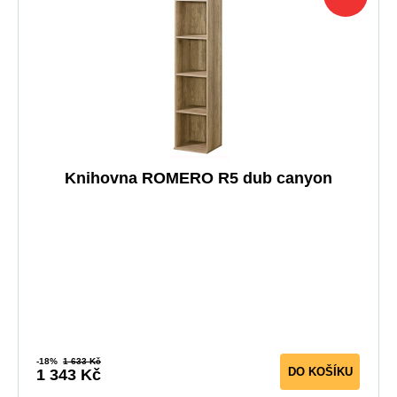
Knihovna ROMERO R5 dub canyon
-18%
1 633 Kč
DO KOŠÍKU
1 343 Kč