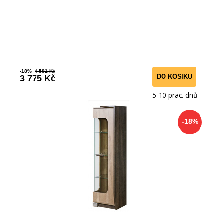
-18%
4 591 Kč
DO KOŠÍKU
3 775 Kč
5-10 prac. dnů
-18%