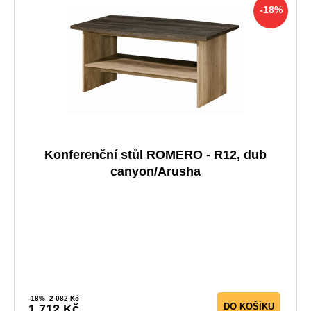
-18%
Konferenční stůl ROMERO - R12, dub
canyon/Arusha
-18%
2 082 Kč
DO KOŠÍKU
1 712 Kč