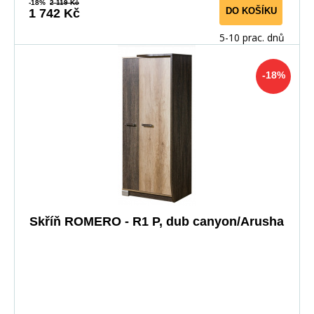
-18%
2 119 Kč
DO KOŠÍKU
1 742 Kč
5-10 prac. dnů
-18%
Skříň ROMERO - R1 P, dub canyon/Arusha