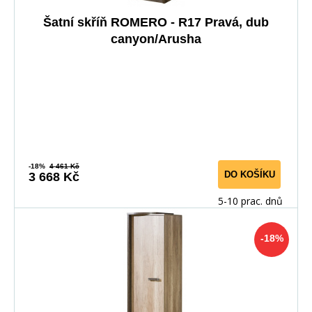
Šatní skříň ROMERO - R17 Pravá, dub
canyon/Arusha
-18%
4 461 Kč
DO KOŠÍKU
3 668 Kč
5-10 prac. dnů
-18%