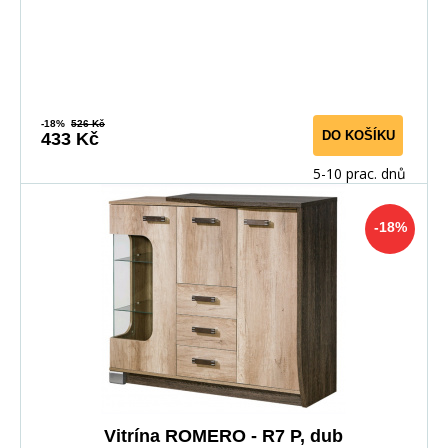
-18%
526 Kč
DO KOŠÍKU
433 Kč
5-10 prac. dnů
-18%
Vitrína ROMERO - R7 P, dub