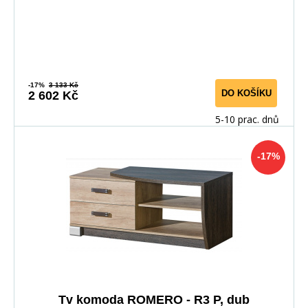
-17%
3 133 Kč
DO KOŠÍKU
2 602 Kč
5-10 prac. dnů
-17%
Tv komoda ROMERO - R3 P, dub