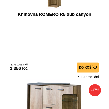
Knihovna ROMERO R5 dub canyon
-17%
1 633 Kč
DO KOŠÍKU
1 356 Kč
5-10 prac. dní
-17%