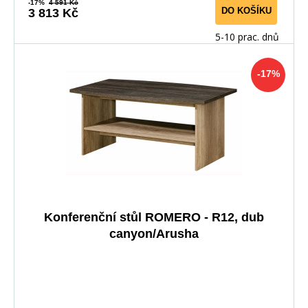
-17%
4 591 Kč
DO KOŠÍKU
3 813 Kč
5-10 prac. dnů
-17%
Konferenční stůl ROMERO - R12, dub
canyon/Arusha