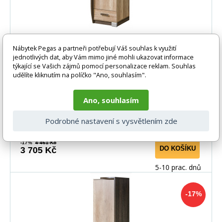
Šatní skříň ROMERO - R17 Levá, dub
Nábytek Pegas a partneři potřebují Váš souhlas k využití
canyon/Arusha
jednotlivých dat, aby Vám mimo jiné mohli ukazovat informace
týkající se Vašich zájmů pomocí personalizace reklam. Souhlas
udělíte kliknutím na políčko "Ano, souhlasím".
Ano, souhlasím
Podrobné nastavení s vysvětlením zde
-17%
4 461 Kč
DO KOŠÍKU
3 705 Kč
5-10 prac. dnů
-17%