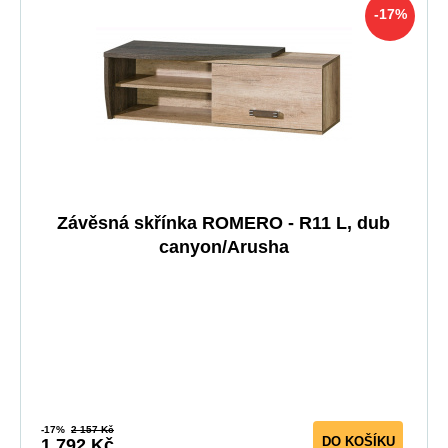
-17%
Závěsná skřínka ROMERO - R11 L, dub
canyon/Arusha
-17%
2 157 Kč
DO KOŠÍKU
1 792 Kč