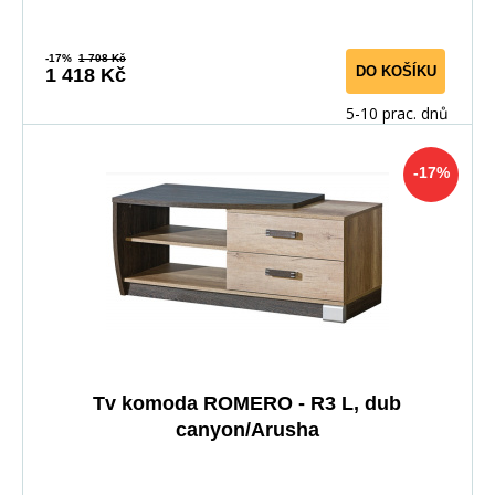
-17%
1 708 Kč
DO KOŠÍKU
1 418 Kč
5-10 prac. dnů
-17%
Tv komoda ROMERO - R3 L, dub
canyon/Arusha