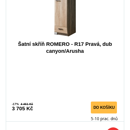
Šatní skříň ROMERO - R17 Pravá, dub
canyon/Arusha
-17%
4 461 Kč
DO KOŠÍKU
3 705 Kč
5-10 prac. dnů