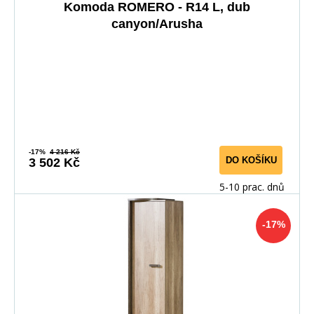
Komoda ROMERO - R14 L, dub
canyon/Arusha
-17%
4 216 Kč
DO KOŠÍKU
3 502 Kč
5-10 prac. dnů
-17%