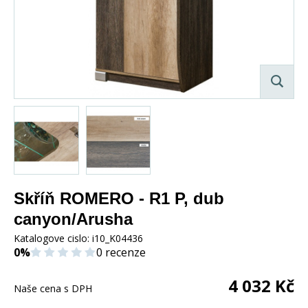
Skříň ROMERO - R1 P, dub
canyon/Arusha
Katalogove cislo:
i10_K04436
0%
0 recenze
4 032
Kč
Naše cena s DPH