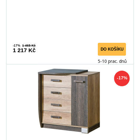
-17%
1 465 Kč
DO KOŠÍKU
1 217 Kč
5-10 prac. dnů
-17%