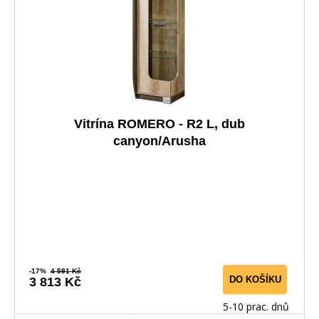
Vitrína ROMERO - R2 L, dub
canyon/Arusha
-17%
4 591 Kč
DO KOŠÍKU
3 813 Kč
5-10 prac. dnů