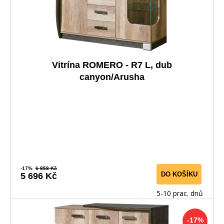
Vitrína ROMERO - R7 L, dub
canyon/Arusha
-17%
6 858 Kč
DO KOŠÍKU
5 696 Kč
5-10 prac. dnů
-17%