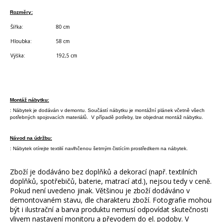
Rozměry:
Šířka:
80 cm
Hloubka:
58 cm
Výška:
192,5 cm
Montáž nábytku:
: Nábytek je dodáván v demontu. Součástí nábytku je montážní plánek včetně všech
potřebných spojovacích materiálů. V případě potřeby, lze objednat montáž nábytku.
Návod na údržbu:
: Nábytek otírejte textilií navlhčenou šetrným čistícím prostředkem na nábytek.
Zboží je dodáváno bez doplňků a dekorací (např. textilních
doplňků, spotřebičů, baterie, matrací atd.), nejsou tedy v ceně.
Pokud není uvedeno jinak. Většinou je zboží dodáváno v
demontovaném stavu, dle charakteru zboží. Fotografie mohou
být i ilustrační a barva produktu nemusí odpovídat skutečnosti
vlivem nastavení monitoru a převodem do el. podoby. V