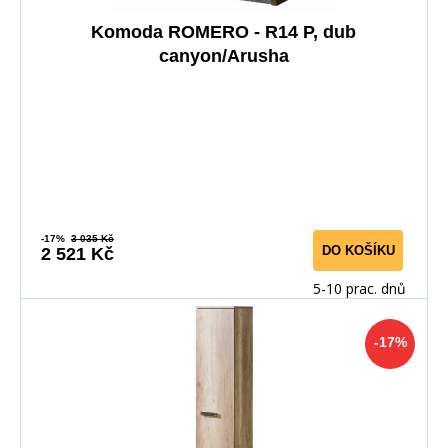
Komoda ROMERO - R14 P, dub
canyon/Arusha
-17%
3 035 Kč
DO KOŠÍKU
2 521 Kč
5-10 prac. dnů
-17%