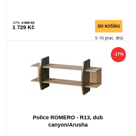
-17%
2 082 Kč
DO KOŠÍKU
1 729 Kč
5-10 prac. dnů
-17%
Police ROMERO - R13, dub
canyon/Arusha