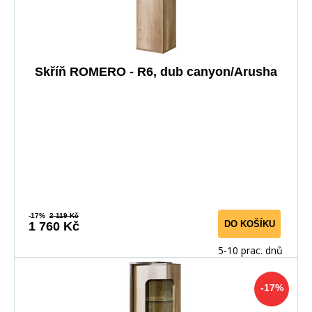
Skříň ROMERO - R6, dub canyon/Arusha
-17%
2 119 Kč
DO KOŠÍKU
1 760 Kč
5-10 prac. dnů
-17%