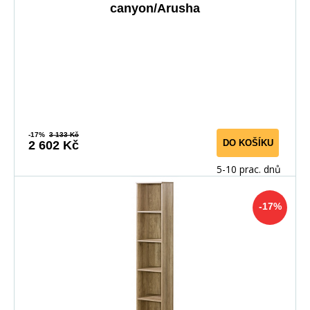
canyon/Arusha
-17%
3 133 Kč
DO KOŠÍKU
2 602 Kč
5-10 prac. dnů
-17%