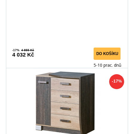
-17%
4 855 Kč
DO KOŠÍKU
4 032 Kč
5-10 prac. dnů
-17%