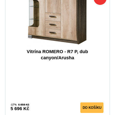
Vitrína ROMERO - R7 P, dub
canyon/Arusha
-17%
6 858 Kč
DO KOŠÍKU
5 696 Kč