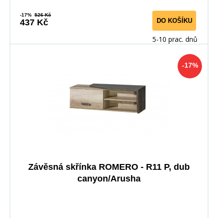
-17%
526 Kč
DO KOŠÍKU
437 Kč
5-10 prac. dnů
-17%
Závěsná skřínka ROMERO - R11 P, dub
canyon/Arusha