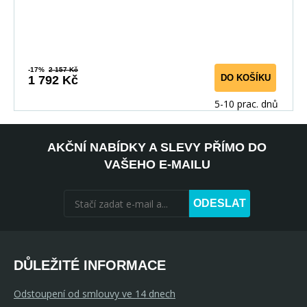
-17%
2 157 Kč
DO KOŠÍKU
1 792 Kč
5-10 prac. dnů
AKČNÍ NABÍDKY A SLEVY PŘÍMO DO
VAŠEHO E-MAILU
ODESLAT
DŮLEŽITÉ INFORMACE
Odstoupení od smlouvy ve 14 dnech