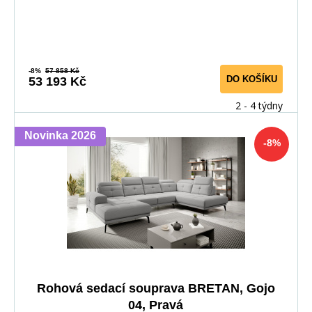
-8%
57 858 Kč
DO KOŠÍKU
53 193 Kč
2 - 4 týdny
Novinka 2026
-8%
Rohová sedací souprava BRETAN, Gojo
04, Pravá