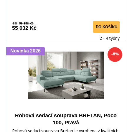
-8%
59 858 Kč
DO KOŠÍKU
55 032 Kč
2 - 4 týdny
Novinka 2026
-8%
Rohová sedací souprava BRETAN, Poco
100, Pravá
Rohová sedací souprava Bretan je vyrobena z kvalitních