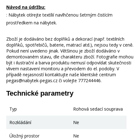
Návod na údržbu:
: Nábytek otírejte textílií navlhčenou šetrným čistícím
prostředkem na nábytek.
Zboží je dodáváno bez doplňků a dekorací (např. textilních
doplňků, spotřebičů, baterie, matrací atd.), nejsou tedy v ceně.
Pokud není uvedeno jinak. Většinou je zboží dodáváno v
demontovaném stavu, dle charakteru zboží. Fotografie mohou
být i ilustrační a barva produktu nemusí odpovídat skutečnosti
vlivem nastavení monitoru a převodem do el. podoby. V
případě nejasností kontaktujte naše klientské centrum
pegas@nabytek-pegas.cz či volejte 777244446.
Technické parametry
Typ
Rohová sedací souprava
Rozkládání
Ne
Úložný prostor
Ne