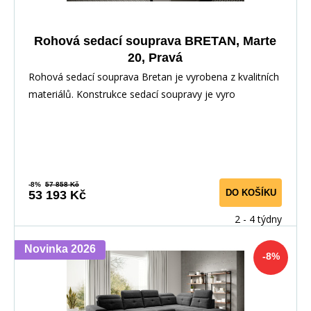
Rohová sedací souprava BRETAN, Marte
20, Pravá
Rohová sedací souprava Bretan je vyrobena z kvalitních
materiálů. Konstrukce sedací soupravy je vyro
-8%
57 858 Kč
DO KOŠÍKU
53 193 Kč
2 - 4 týdny
Novinka 2026
-8%