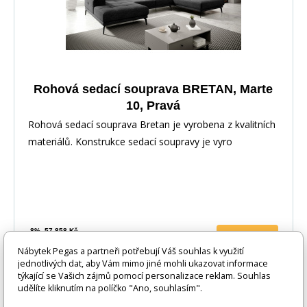
Rohová sedací souprava BRETAN, Marte
10, Pravá
Rohová sedací souprava Bretan je vyrobena z kvalitních
materiálů. Konstrukce sedací soupravy je vyro
-8%
57 858 Kč
DO KOŠÍKU
53 193 Kč
Nábytek Pegas a partneři potřebují Váš souhlas k využití
jednotlivých dat, aby Vám mimo jiné mohli ukazovat informace
2 - 4 týdny
týkající se Vašich zájmů pomocí personalizace reklam. Souhlas
udělíte kliknutím na políčko "Ano, souhlasím".
Novinka 2026
-8%