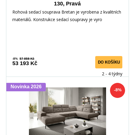
130, Pravá
Rohová sedací souprava Bretan je vyrobena z kvalitních
materiálů. Konstrukce sedací soupravy je vyro
-8%
57 858 Kč
DO KOŠÍKU
53 193 Kč
2 - 4 týdny
Novinka 2026
-8%