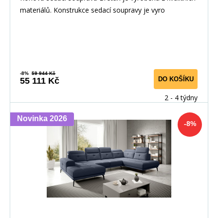
materiálů. Konstrukce sedací soupravy je vyro
-8%
59 944 Kč
DO KOŠÍKU
55 111 Kč
2 - 4 týdny
Novinka 2026
-8%