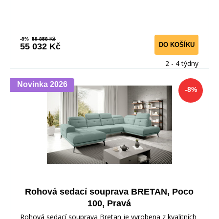
-8%
59 858 Kč
DO KOŠÍKU
55 032 Kč
2 - 4 týdny
Novinka 2026
-8%
Rohová sedací souprava BRETAN, Poco
100, Pravá
Rohová sedací souprava Bretan je vyrobena z kvalitních