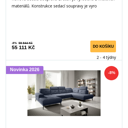
materiálů. Konstrukce sedací soupravy je vyro
-8%
59 944 Kč
DO KOŠÍKU
55 111 Kč
2 - 4 týdny
Novinka 2026
-8%