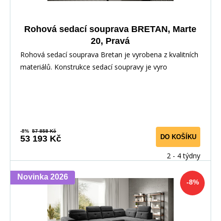
Rohová sedací souprava BRETAN, Marte
20, Pravá
Rohová sedací souprava Bretan je vyrobena z kvalitních
materiálů. Konstrukce sedací soupravy je vyro
-8%
57 858 Kč
DO KOŠÍKU
53 193 Kč
2 - 4 týdny
Novinka 2026
-8%