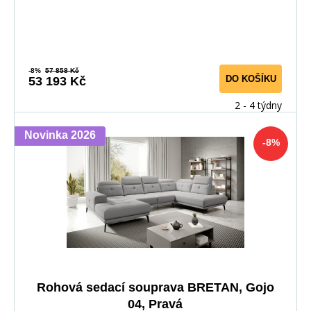
-8%
57 858 Kč
DO KOŠÍKU
53 193 Kč
2 - 4 týdny
Novinka 2026
-8%
Rohová sedací souprava BRETAN, Gojo
04, Pravá