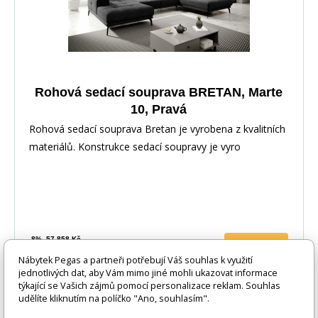
Rohová sedací souprava BRETAN, Marte
10, Pravá
Rohová sedací souprava Bretan je vyrobena z kvalitních
materiálů. Konstrukce sedací soupravy je vyro
-8%
57 858 Kč
DO KOŠÍKU
53 193 Kč
Nábytek Pegas a partneři potřebují Váš souhlas k využití
jednotlivých dat, aby Vám mimo jiné mohli ukazovat informace
2 - 4 týdny
týkající se Vašich zájmů pomocí personalizace reklam. Souhlas
udělíte kliknutím na políčko "Ano, souhlasím".
Novinka 2026
-8%