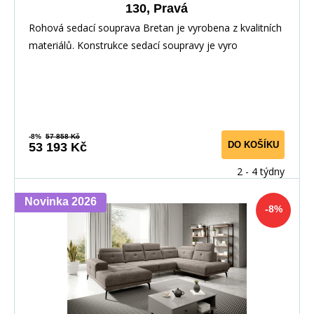
130, Pravá
Rohová sedací souprava Bretan je vyrobena z kvalitních
materiálů. Konstrukce sedací soupravy je vyro
-8%
57 858 Kč
DO KOŠÍKU
53 193 Kč
2 - 4 týdny
Novinka 2026
-8%