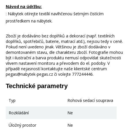
Návod na údržbu:
: Nábytek otírejte textílií navlhčenou šetrným čistícím
prostředkem na nábytek.
Zboží je dodáváno bez doplňků a dekorací (např. textilních
doplňků, spotřebičů, baterie, matrací atd.), nejsou tedy v ceně.
Pokud není uvedeno jinak. Většinou je zboží dodáváno v
demontovaném stavu, dle charakteru zboží. Fotografie mohou
být i ilustrační a barva produktu nemusí odpovídat skutečnosti
vlivem nastavení monitoru a převodem do el. podoby. V
případě nejasností kontaktujte naše klientské centrum
pegas@nabytek-pegas.cz či volejte 777244446.
Technické parametry
Typ
Rohová sedací souprava
Rozkládání
Ne
Úložný prostor
Ne