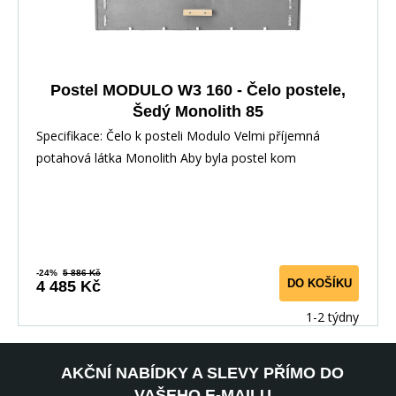
Postel MODULO W3 160 - Čelo postele,
Šedý Monolith 85
Specifikace: Čelo k posteli Modulo Velmi příjemná
potahová látka Monolith Aby byla postel kom
-24%
5 886 Kč
DO KOŠÍKU
4 485 Kč
1-2 týdny
AKČNÍ NABÍDKY A SLEVY PŘÍMO DO
VAŠEHO E-MAILU