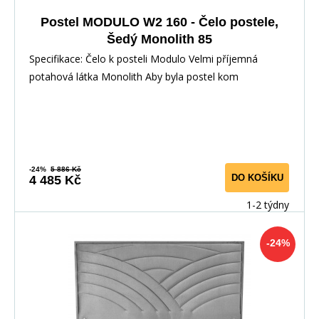
Postel MODULO W2 160 - Čelo postele,
Šedý Monolith 85
Specifikace: Čelo k posteli Modulo Velmi příjemná
potahová látka Monolith Aby byla postel kom
-24%
5 886 Kč
DO KOŠÍKU
4 485 Kč
1-2 týdny
-24%