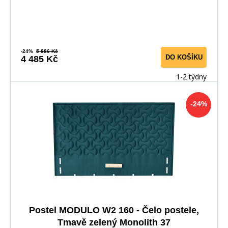
-24%
5 886 Kč
DO KOŠÍKU
4 485 Kč
1-2 týdny
-24%
Postel MODULO W2 160 - Čelo postele,
Tmavě zelený Monolith 37