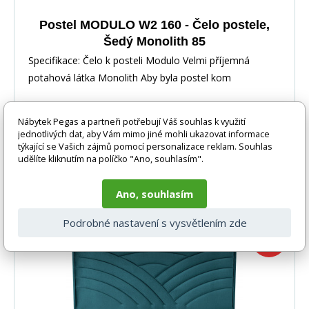
Postel MODULO W2 160 - Čelo postele,
Šedý Monolith 85
Specifikace: Čelo k posteli Modulo Velmi příjemná
potahová látka Monolith Aby byla postel kom
Nábytek Pegas a partneři potřebují Váš souhlas k využití
jednotlivých dat, aby Vám mimo jiné mohli ukazovat informace
týkající se Vašich zájmů pomocí personalizace reklam. Souhlas
udělíte kliknutím na políčko "Ano, souhlasím".
-24%
5 886 Kč
DO KOŠÍKU
4 485 Kč
Ano, souhlasím
1-2 týdny
Podrobné nastavení s vysvětlením zde
-24%