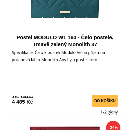
Postel MODULO W1 160 - Čelo postele,
Tmavě zelený Monolith 37
Specifikace: Čelo k posteli Modulo Velmi příjemná
potahová látka Monolith Aby byla postel kom
-24%
5 886 Kč
DO KOŠÍKU
4 485 Kč
1-2 týdny
-24%