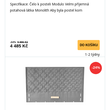
Specifikace: Čelo k posteli Modulo Velmi příjemná
potahová látka Monolith Aby byla postel kom
-24%
5 886 Kč
DO KOŠÍKU
4 485 Kč
1-2 týdny
-24%