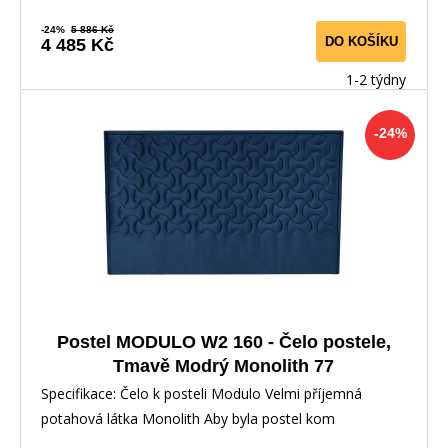
-24%
5 886 Kč
DO KOŠÍKU
4 485 Kč
1-2 týdny
-24%
Postel MODULO W2 160 - Čelo postele,
Tmavě Modrý Monolith 77
Specifikace: Čelo k posteli Modulo Velmi příjemná
potahová látka Monolith Aby byla postel kom