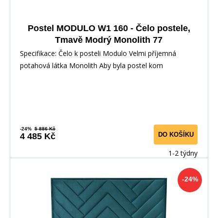
Postel MODULO W1 160 - Čelo postele,
Tmavě Modrý Monolith 77
Specifikace: Čelo k posteli Modulo Velmi příjemná
potahová látka Monolith Aby byla postel kom
-24%
5 886 Kč
DO KOŠÍKU
4 485 Kč
1-2 týdny
-24%