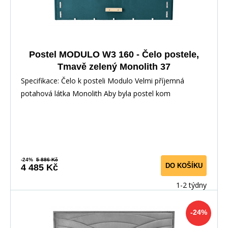
Postel MODULO W3 160 - Čelo postele,
Tmavě zelený Monolith 37
Specifikace: Čelo k posteli Modulo Velmi příjemná
potahová látka Monolith Aby byla postel kom
-24%
5 886 Kč
DO KOŠÍKU
4 485 Kč
1-2 týdny
-24%