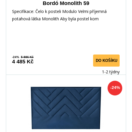
Bordó Monolith 59
Specifikace: Čelo k posteli Modulo Velmi příjemná
potahová látka Monolith Aby byla postel kom
-24%
5 886 Kč
DO KOŠÍKU
4 485 Kč
1-2 týdny
-24%