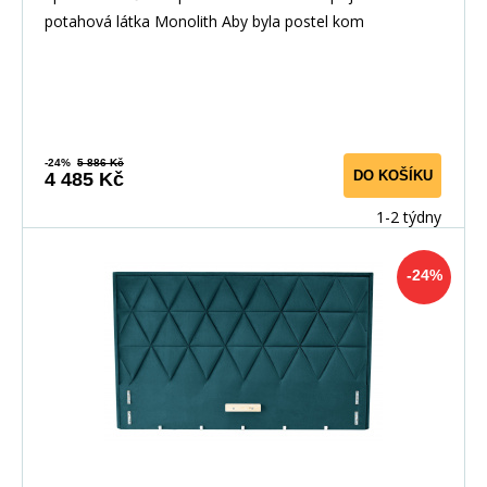
potahová látka Monolith Aby byla postel kom
-24%
5 886 Kč
DO KOŠÍKU
4 485 Kč
1-2 týdny
-24%