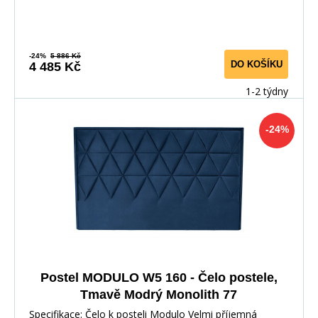
-24%
5 886 Kč
DO KOŠÍKU
4 485 Kč
1-2 týdny
-24%
Postel MODULO W5 160 - Čelo postele,
Tmavě Modrý Monolith 77
Specifikace: Čelo k posteli Modulo Velmi příjemná