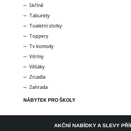
Skříně
Taburety
Toaletní stolky
Toppery
Tv komody
Vitríny
Věšáky
Zrcadla
Zahrada
NÁBYTEK PRO ŠKOLY
AKČNÍ NABÍDKY A SLEVY PŘ