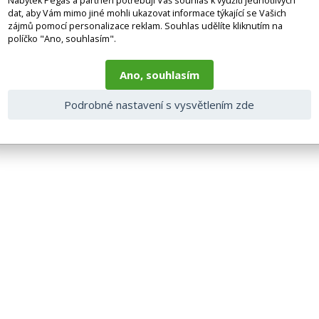
Nábytek Pegas a partneři potřebují Váš souhlas k využití jednotlivých
dat, aby Vám mimo jiné mohli ukazovat informace týkající se Vašich
zájmů pomocí personalizace reklam. Souhlas udělíte kliknutím na
políčko "Ano, souhlasím".
Ano, souhlasím
Podrobné nastavení s vysvětlením zde