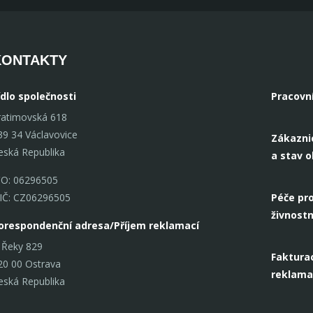
KONTAKTY
ídlo společnosti
Pracovn
ratimovská 618
39 34 Václavovice
Zákazni
eská Republika
a stav 
ČO: 06296505
IČ: CZ06296505
Péče pro
živnostn
orespondenční adresa/Příjem reklamací
 Řeky 829
Fakturac
20 00 Ostrava
reklama
eská Republika