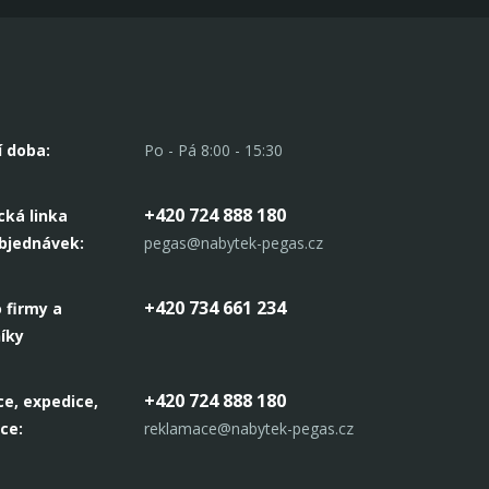
í doba:
Po - Pá 8:00 - 15:30
+420 724 888 180
cká linka
objednávek:
pegas@nabytek-pegas.cz
+420 734 661 234
 firmy a
íky
+420 724 888 180
e, expedice,
ce:
reklamace@nabytek-pegas.cz