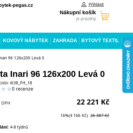
Přihlásit
ytek-pegas.cz
Nákupní košík
je prázdný
KOVOVÝ NÁBYTEK
ZAHRADA
BYTOVÝ TEXTIL
Inari 96 126x200 Levá 0
tta Inari 96 126x200 Levá 0
cislo:
i638_Prt_18
0 recenze
22 221
Kč
s DPH
16%
(4 166 Kč)
26 387 Kč
dání:
4-8 týdnů