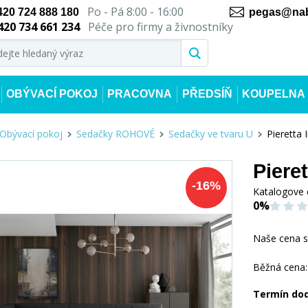
Po - Pá 8:00 - 16:00
420 724 888 180
pegas@nab
420 734 661 234
Péče pro firmy a živnostníky
OBÝVACÍ POKOJ
PRACOVNA
PŘEDSÍŇ
KOUPELNA
Obývací pokoj
Sedačky ROHOVÉ
Sedačky ve tvaru U
Pieretta 
Piere
-
16
%
Katalogove 
0%
Naše cena 
Běžná cena:
Termín do