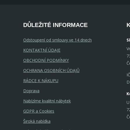
DŮLEŽITÉ INFORMACE
Odstoupení od smlouvy ve 14 dnech
S
V
KONTAKTNÍ ÚDAJE
7
OBCHODNÍ PODMÍNKY
Č
OCHRANA OSOBNÍCH ÚDAJŮ
I
RÁDCE K NÁKUPU
D
Doprava
K
Nabízíme kvalitní nábytek
U
7
GDPR a Cookies
Č
Široká nabídka