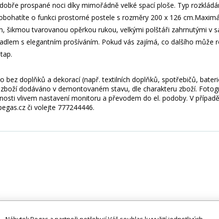
é dobře prospané noci díky mimořádně velké spací ploše. Typ rozklád
 obohatíte o funkci prostorné postele s rozměry 200 x 126 cm.Maximá
šikmou tvarovanou opěrkou rukou, velkými polštáři zahrnutými v s
dlem s elegantním prošíváním. Pokud vás zajímá, co dalšího může ro
tap.
 bez doplňků a dekorací (např. textilních doplňků, spotřebičů, bater
je zboží dodáváno v demontovaném stavu, dle charakteru zboží. Fotogr
nosti vlivem nastavení monitoru a převodem do el. podoby. V případě
gas.cz či volejte 777244446.