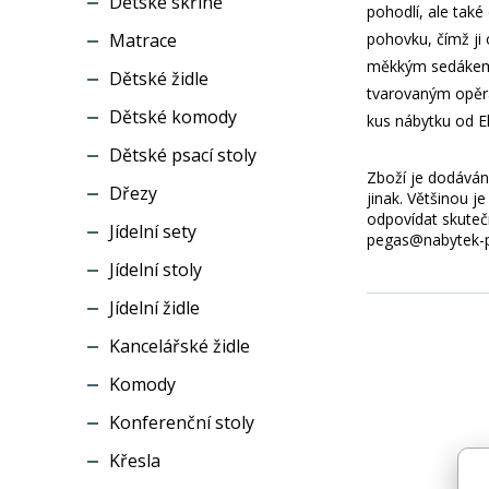
Dětské skříně
pohodlí, ale tak
Matrace
pohovku, čímž ji
měkkým sedákem, 
Dětské židle
tvarovaným opěra
Dětské komody
kus nábytku od El
Dětské psací stoly
Zboží je dodáváno
Dřezy
jinak. Většinou 
odpovídat skuteč
Jídelní sety
pegas@nabytek-pe
Jídelní stoly
Jídelní židle
Kancelářské židle
Komody
Konferenční stoly
Křesla