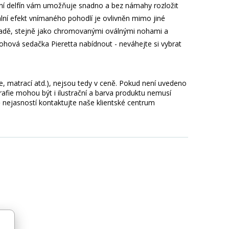
ání delfín vám umožňuje snadno a bez námahy rozložit
lní efekt vnímaného pohodlí je ovlivněn mimo jiné
adě, stejně jako chromovanými oválnými nohami a
hová sedačka Pieretta nabídnout - neváhejte si vybrat
ie, matrací atd.), nejsou tedy v ceně. Pokud není uvedeno
afie mohou být i ilustrační a barva produktu nemusí
 nejasností kontaktujte naše klientské centrum