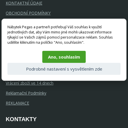
KONTAKTNÍ ÚDAJE
OBCHODNÍ PODMÍNKY
OCHRANA OSOBNÍCH ÚDAJŮ
Nábytek Pegas a partneři potřebují Váš souhlas k využití
jednotlivých dat, aby Vám mimo jiné mohli ukazovat informace
RÁDCE K NÁKUPU
týkající se Vašich zájmů pomocí personalizace reklam. Souhlas
udělíte kliknutím na políčko "Ano, souhlasím".
Doprava
Nabízíme kvalitní nábytek
Ano, souhlasím
GDPR a Cookies
Podrobné nastavení s vysvětlením zde
Široká nabídka
Vrácení zboží ve 14 dnech
Reklamační Podmínky
REKLAMACE
KONTAKTY