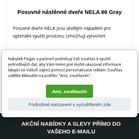
Posuvné nástěnné dveře NELA 86 Gray
Posuvné dveře NELA jsou skvělým nápadem pro
optimální využití prostoru. Umožňují vytvoření
dodatečné
Nábytek Pegas a partneři potřebují Váš souhlas k využití
jednotlivých dat, aby Vám mimo jiné mohli ukazovat informace
týkající se Vašich zájmů pomocí personalizace reklam. Souhlas
udělíte kliknutím na políčko "Ano, souhlasím".
3 095 Kč
DO KOŠÍKU
Ano, souhlasím
2 - 4 týdny
Podrobné nastavení s vysvětlením zde
AKČNÍ NABÍDKY A SLEVY PŘÍMO DO
VAŠEHO E-MAILU