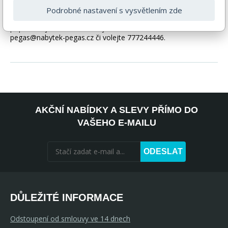
být i ilustrační a barva produktu nemusí odpovídat skutečnosti
Podrobné nastavení s vysvětlením zde
vlivem nastavení monitoru a převodem do el. podoby. V
případě nejasností kontaktujte naše klientské centrum
pegas@nabytek-pegas.cz či volejte 777244446.
AKČNÍ NABÍDKY A SLEVY PŘÍMO DO
VAŠEHO E-MAILU
ODESLAT
DŮLEŽITÉ INFORMACE
Odstoupení od smlouvy ve 14 dnech