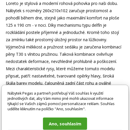
Loreto je stylová a moderní rohová pohovka pro naši dobu.
Nábytek s rozměry 260x210x102 zaručuje prostornost a
pohodlí během dne, stejně jako maximální komfort na ploše
125 x 190 cm - v noci. Díky mechanismu typu delfín je
rozkládání postele příjemné a jednoduché. Kromě toho stojí
za zmínku také prostorný úložný prostor na lůžkoviny.
Výjimečná měkkost a pružnost sedáku je zaručena kombinací
pěny T30 s vlnitou pružinou. Taková kombinace ovlivňuje
nedostatek deformace, nevzhledné prohlubně a poškození.
Mezi charakteristické rysy, které můžeme tomuto modelu
připsat, patří: nastavitelné, tvarované opěrky hlavy, široká
škála barev modelu, čalouněná zadní část rohu a oválné
chromové nohy. Pokud hledáte něco jedinečného v moderním
Nábytek Pegas a partneři potřebují Váš souhlas k využití
klasickém stylu - Loreto pro vás bude jistě perfektní.
jednotlivých dat, aby Vám mimo jiné mohli ukazovat informace
týkající se Vašich zájmů pomocí personalizace reklam. Souhlas
udělíte kliknutím na políčko "Ano, souhlasím".
Zboží je dodáváno bez doplňků a dekorací (např. textilních
doplňků, spotřebičů, baterie, matrací atd.), nejsou tedy v ceně.
Ano, souhlasím
Pokud není uvedeno jinak. Většinou je zboží dodáváno v
demontovaném stavu, dle charakteru zboží. Fotografie mohou