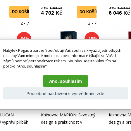
-43%
8 268 Kč
-19%
7 441 Kč
DO KOŠÍKU
DO KOŠÍKU
4 702 Kč
6 046 Kč
2 - 7 dní
2 - 7 dní
-64%
-19%
Nábytek Pegas a partneři potřebují Váš souhlas k využití jednotlivých
dat, aby Vám mimo jiné mohli ukazovat informace týkající se Vašich
zájmů pomocí personalizace reklam. Souhlas udělíte kliknutím na
políčko "Ano, souhlasím".
Ano, souhlasím
Podrobné nastavení s vysvětlením zde
vový regál
Regál MARION, 500 x
Regál M
 Moderní
1800 x 350 mm,
1800
00 x 900 x
Moderní : modrá
Modern
l LUCAN:
Knihovna MARION: Skvostný
Knihovna M
0 mm
 vypráví příběh
design a praktičnost v
design a pr
a Hledáte
jednom Hledáte dokonalou
jednom Hle