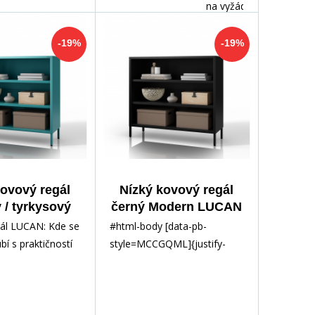
na vyžádání
-19%
-19%
kovový regál
Nízký kovový regál
 / tyrkysový
černý Modern LUCAN
 LUCAN, 1000
1000 x 900 x 350 mm
gál LUCAN: Kde se
#html-body [data-pb-
0 x 350 mm
bí s praktičností
style=MCCGQML]{justify-
eme vám nízký
content:flex-
start;display:flex;flex-
direction:column;bac