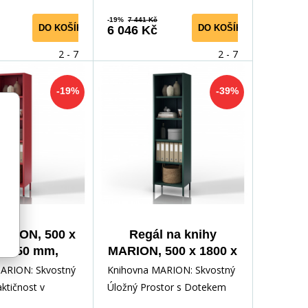
-19%
7 441 Kč
DO KOŠÍKU
DO KOŠÍKU
6 046 Kč
2 - 7 dní
2 - 7 dní
-19%
-39%
ARION, 500 x
Regál na knihy
 x 350 mm,
MARION, 500 x 1800 x
í : červená
350 mm, Moderní :
ARION: Skvostný
Knihovna MARION: Skvostný
lahvově zelená
aktičnost v
Úložný Prostor s Dotekem
dáte dokonalou
Luxusu Představujeme vám