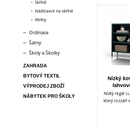
Skříně
Nádstavce na skříně
Vitríny
Ordinace
Šatny
Školy a Školky
ZAHRADA
BYTOVÝ TEXTIL
Nízký ko
lahvov
VÝPRODEJ ZBOŽÍ
Moderní L
Nízký regál L
NÁBYTEK PRO ŠKOLY
x 900 
který rozzáří
Představujem
regál LUCAN 