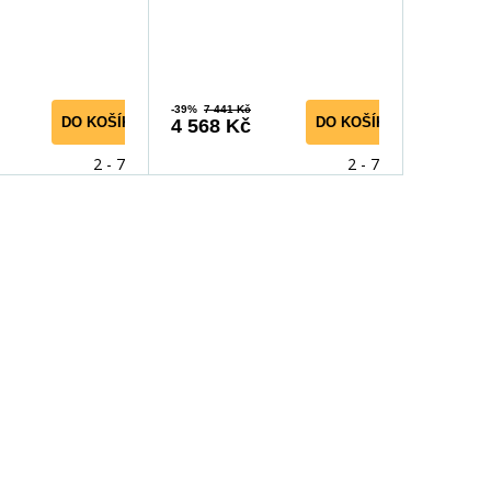
legance, funkčn
knihovnu MARI
-39%
7 441 Kč
DO KOŠÍKU
DO KOŠÍKU
4 568 Kč
2 - 7 dní
2 - 7 dní