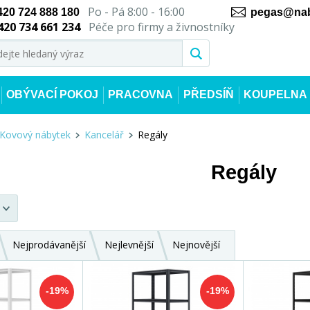
Po - Pá 8:00 - 16:00
420 724 888 180
pegas@nab
420 734 661 234
Péče pro firmy a živnostníky
OBÝVACÍ POKOJ
PRACOVNA
PŘEDSÍŇ
KOUPELNA
Kovový nábytek
Kancelář
Regály
Regály
Nejprodávanější
Nejlevnější
Nejnovější
-19%
-19%