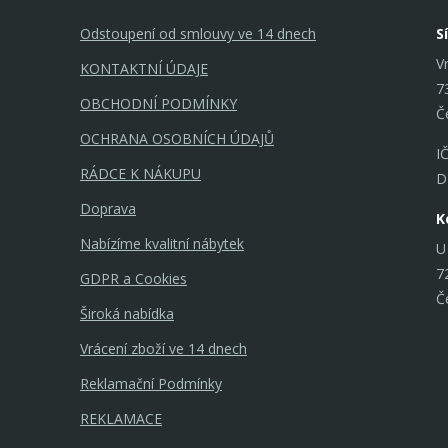
Odstoupení od smlouvy ve 14 dnech
S
V
KONTAKTNÍ ÚDAJE
7
OBCHODNÍ PODMÍNKY
Č
OCHRANA OSOBNÍCH ÚDAJŮ
I
RÁDCE K NÁKUPU
D
Doprava
K
Nabízíme kvalitní nábytek
U
7
GDPR a Cookies
Č
Široká nabídka
Vrácení zboží ve 14 dnech
Reklamační Podmínky
REKLAMACE