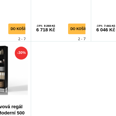
 je nejen
knihovnu, která nejenže us
kombinaci e
-19%
8 268 Kč
-19%
7 441 Kč
DO KOŠÍKU
DO KOŠÍKU
6 718 Kč
6 046 Kč
2 - 7 dní
2 - 7 dní
-30%
vová regál
oderní 500