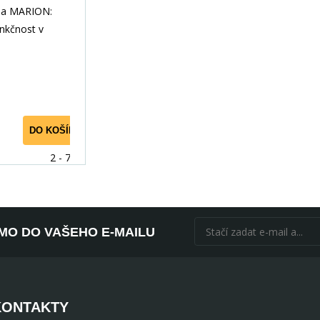
x 350 mm
na MARION:
nkčnost v
te dokonalý
u, který vnese
DO KOŠÍKU
2 - 7 dní
ÍMO DO VAŠEHO E-MAILU
KONTAKTY