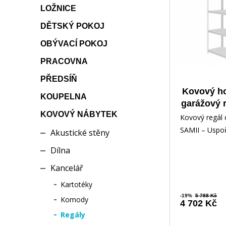
LOŽNICE
DĚTSKÝ POKOJ
OBÝVACÍ POKOJ
PRACOVNA
PŘEDSÍŇ
Kovový h
KOUPELNA
garážový r
KOVOVÝ NÁBYTEK
900 x 183
Kovový regál 
š
SAMII – Uspoř
Akustické stěny
prostor s eleg
Dílna
vás nebaví n
Kancelář
Kartotéky
-19%
5 788 Kč
Komody
4 702 Kč
Regály