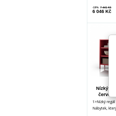
-19%
7 441 Kč
6 046 Kč
Nízký ko
červený
LUCAN, 10
1>Nízký regá
35
Nábytek, který
vašeho domov