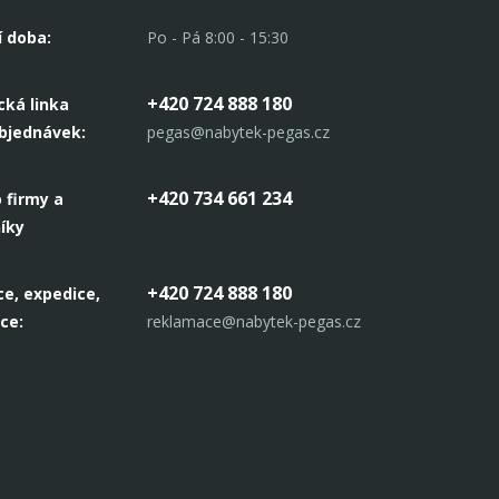
í doba:
Po - Pá 8:00 - 15:30
+420 724 888 180
cká linka
objednávek:
pegas@nabytek-pegas.cz
+420 734 661 234
 firmy a
íky
+420 724 888 180
e, expedice,
ce:
reklamace@nabytek-pegas.cz