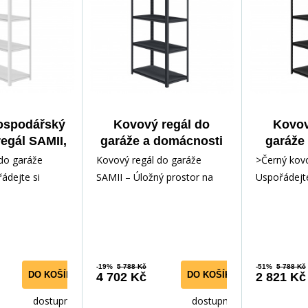
ospodářský
Kovový regál do
Kovov
egál SAMII,
garáže a domácnosti
garáže
0 x 450 mm,
SAMII, 900 x 1830 x
1830 x
do garáže
Kovový regál do garáže
>Černý kovo
edý
450 mm, antracit
Bla
ádejte si
SAMII – Úložný prostor na
Uspořádejte
ancí a silou! Už
profesionální úrovni V garáži,
elegancí a 
dílně neb
spolehlivé
-19%
5 788 Kč
-51%
5 788 Kč
DO KOŠÍKU
DO KOŠÍKU
4 702 Kč
2 821 Kč
dostupnost
dostupnost