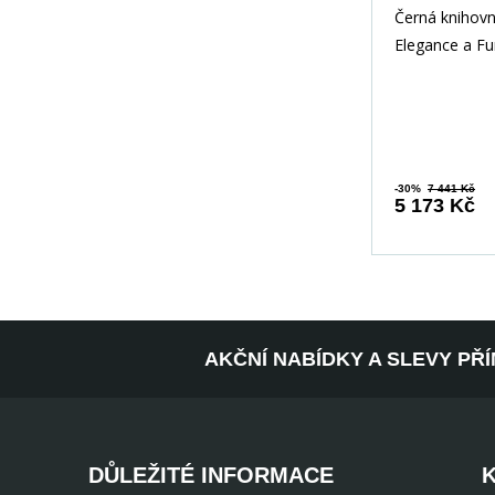
x 1800 
Černá knihov
Elegance a Fu
Jednom Hledá
kousek nábytk
do
-30%
7 441 Kč
5 173 Kč
AKČNÍ NABÍDKY A SLEVY PŘ
DŮLEŽITÉ INFORMACE