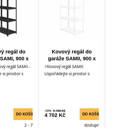
ý regál do
Kovový regál do
 SAMI, 900 x
garáže SAMII, 900 x
 450 mm, All
1830 x 450 mm, bílý
vý regál SAMII -
>Kovový regál SAMII:
ck: černý
 si prostor s
Uspořádejte si prostor s
silou Hledáte
elegancí a silou! Už vás
nebaví neustálý nepořádek
-19%
5 788 Kč
DO KOŠÍKU
DO KOŠÍKU
4 702 Kč
2 - 7 dní
dostupnost