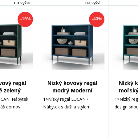
na vyžádání
na vyžádání
-19%
-43%
vový regál
Nízký kovový regál
Nízký 
ě zelený
modrý Moderní
mořský
UCAN, 1000
LUCAN, 1000 x 900 x
Moderní
UCAN: Nábytek,
1>Nízký regál LUCAN -
1>Nízký re
x 350 mm
350 mm
x 90
 váš domov
Nábytek s duší a stylem
design snou
e vám nízký
Nízký regál LUCAN je více
Představuj
– dokonal
než jen kus nábyt
regál LU