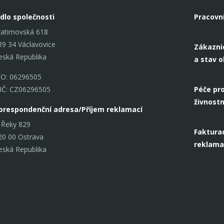
ídlo společnosti
Pracovn
ratimovská 618
39 34 Václavovice
Zákazni
eská Republika
a stav 
ČO: 06296505
IČ: CZ06296505
Péče pro
živnostn
orespondenční adresa/Příjem reklamací
 Řeky 829
Fakturac
20 00 Ostrava
reklama
eská Republika