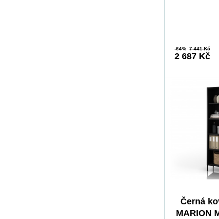
nábytek, který
-64%
7 441 Kč
2 687 Kč
Černá ko
MARION M