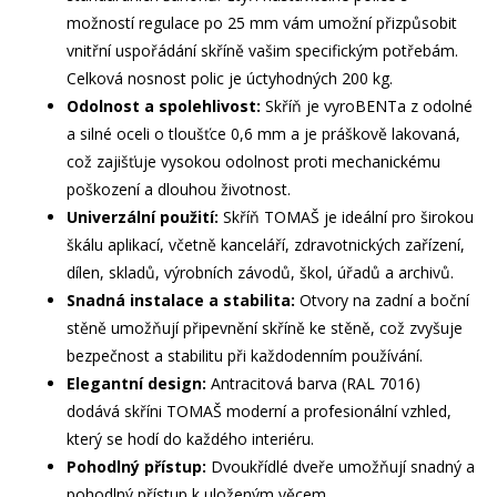
možností regulace po 25 mm vám umožní přizpůsobit
vnitřní uspořádání skříně vašim specifickým potřebám.
Celková nosnost polic je úctyhodných 200 kg.
Odolnost a spolehlivost:
Skříň je vyroBENTa z odolné
a silné oceli o tloušťce 0,6 mm a je práškově lakovaná,
což zajišťuje vysokou odolnost proti mechanickému
poškození a dlouhou životnost.
Univerzální použití:
Skříň TOMAŠ je ideální pro širokou
škálu aplikací, včetně kanceláří, zdravotnických zařízení,
dílen, skladů, výrobních závodů, škol, úřadů a archivů.
Snadná instalace a stabilita:
Otvory na zadní a boční
stěně umožňují připevnění skříně ke stěně, což zvyšuje
bezpečnost a stabilitu při každodenním používání.
Elegantní design:
Antracitová barva (RAL 7016)
dodává skříni TOMAŠ moderní a profesionální vzhled,
který se hodí do každého interiéru.
Pohodlný přístup:
Dvoukřídlé dveře umožňují snadný a
pohodlný přístup k uloženým věcem.