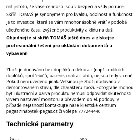
mít jistotu, že vaše cennosti jsou v bezpečí a vždy po ruce.
Skříň TOMAŠ je synonymem pro kvalitu, odolnost a funkčnost.
Je to investice, která se vám mnohonásobně vrátí v podobě
ušetřeného času, zvýšené produktivity a klidu na duši.
Objednejte si skříň TOMAŠ ještě dnes a získejte
profesionální řešení pro ukládání dokumentů a
vybavení!
Zboží je dodáváno bez doplňků a dekorací (např. textilních
doplňků, spotřebičů, baterie, matrací atd.), nejsou tedy v ceně.
Pokud není uvedeno jinak. Většinou je zboží dodáváno v
demontovaném stavu, dle charakteru zboží. Fotografie mohou
být i ilustrační a barva produktu nemusí odpovídat skutečnosti
vlivem nastavení monitoru a převodem do el. podoby. V
případě nejasností kontaktujte naše klientské centrum
pegas@nabytek-pegas.cz či volejte 777244446.
Technické parametry
Šířka
900