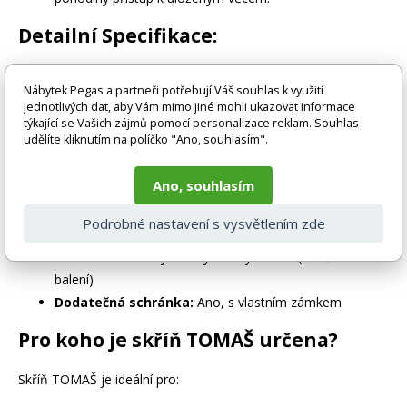
Detailní Specifikace:
Výška:
185 cm
Nábytek Pegas a partneři potřebují Váš souhlas k využití
Šířka:
90 cm
jednotlivých dat, aby Vám mimo jiné mohli ukazovat informace
Hloubka:
45 cm
týkající se Vašich zájmů pomocí personalizace reklam. Souhlas
udělíte kliknutím na políčko "Ano, souhlasím".
Váha:
45 kg
Barva:
Antracitová (RAL 7016)
Ano, souhlasím
Materiál:
Ocel (tloušťka 0,6 mm)
Počet polic:
4 (nastavitelné)
Podrobné nastavení s vysvětlením zde
Nosnost polic:
200 kg (celkem)
Zámek:
Tříbodový uzamykatelný zámek (2 klíče v
balení)
Dodatečná schránka:
Ano, s vlastním zámkem
Pro koho je skříň TOMAŠ určena?
Skříň TOMAŠ je ideální pro: