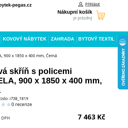
Přihlásit
ytek-pegas.cz
Nákupní košík
je prázdný
KOVOVÝ NÁBYTEK
ZAHRADA
BYTOVÝ TEXTIL
A, 900 x 1850 x 400 mm, Černá
á skříň s policemi
LA, 900 x 1850 x 400 mm,
á
cislo:
i738_1819
0 recenze
7 463
Kč
s DPH