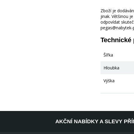
Zboží je dodáváno
jinak. Většinou 
odpovídat skuteč
pegas@nabytek-pe
Technické
Šířka
Hloubka
Výška
AKČNÍ NABÍDKY A SLEVY PŘ