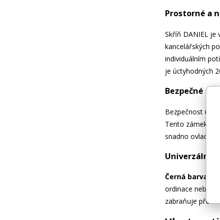
Prostorné a n
Skříň DANIEL je
kancelářských po
individuálním po
je úctyhodných 2
Bezpečné ulo
Bezpečnost ulože
Tento zámek posk
snadno ovladatel
Univerzální d
Černá barva
a m
ordinace nebo jin
zabraňuje převrác