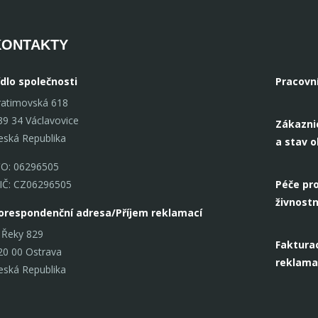
KONTAKTY
ídlo společnosti
Pracovn
ratimovská 618
39 34 Václavovice
Zákazni
eská Republika
a stav 
ČO: 06296505
IČ: CZ06296505
Péče pro
živnostn
orespondenční adresa/Příjem reklamací
 Řeky 829
Fakturac
20 00 Ostrava
reklama
eská Republika