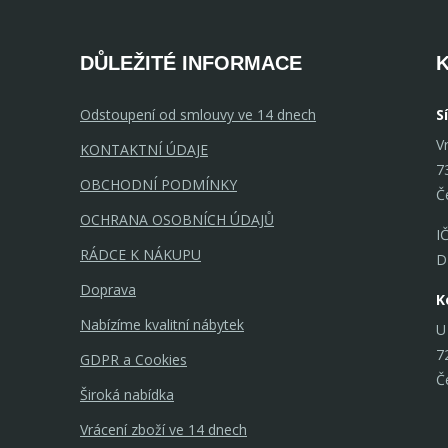
DŮLEŽITÉ INFORMACE
Odstoupení od smlouvy ve 14 dnech
S
V
KONTAKTNÍ ÚDAJE
7
OBCHODNÍ PODMÍNKY
Č
OCHRANA OSOBNÍCH ÚDAJŮ
I
RÁDCE K NÁKUPU
D
Doprava
K
Nabízíme kvalitní nábytek
U
7
GDPR a Cookies
Č
Široká nabídka
Vrácení zboží ve 14 dnech