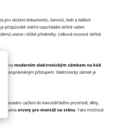
sta pro uložení dokumentů, šanonů, knih a dalších
 přizpůsobit vnitřní uspořádání skříně vašim
oblémů unese i těžké předměty. Celková nosnost skříně
vybavena
moderním elektronickým zámkem na kód
.
před neoprávněným přístupem. Elektronický zámek je
ň se snadno začlení do kancelářského prostředí, dílny,
ň vybavena
otvory pro montáž na stěnu
. Tato možnost