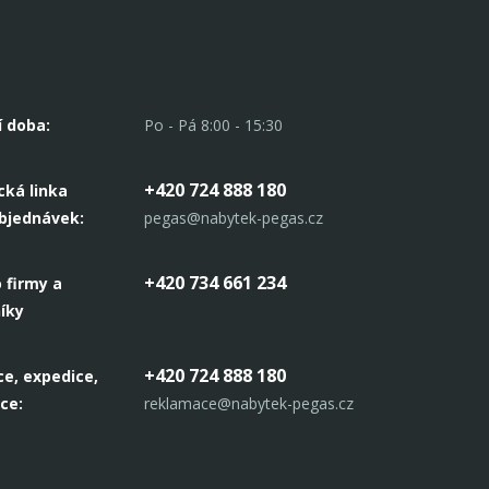
í doba:
Po - Pá 8:00 - 15:30
+420 724 888 180
cká linka
objednávek:
pegas@nabytek-pegas.cz
+420 734 661 234
 firmy a
íky
+420 724 888 180
e, expedice,
ce:
reklamace@nabytek-pegas.cz