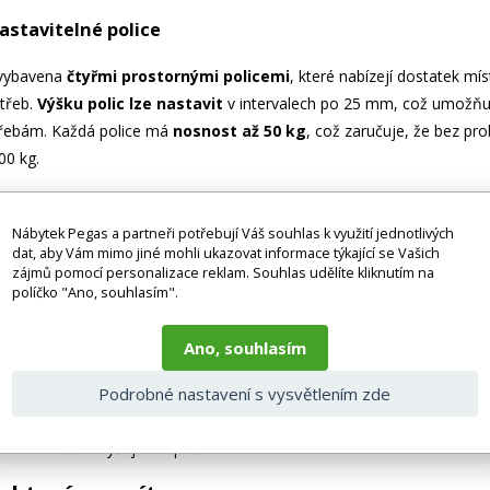
astavitelné police
 vybavena
čtyřmi prostornými policemi
, které nabízejí dostatek mí
třeb.
Výšku polic lze nastavit
v intervalech po 25 mm, což umožňuje
třebám. Každá police má
nosnost až 50 kg
, což zaručuje, že bez pr
00 kg.
žení s elektronickým zámkem
Nábytek Pegas a partneři potřebují Váš souhlas k využití jednotlivých
ných dokumentů a dat je pro nás prioritou. Proto je skříň DANIEL 
dat, aby Vám mimo jiné mohli ukazovat informace týkající se Vašich
zájmů pomocí personalizace reklam. Souhlas udělíte kliknutím na
ytuje vysokou úroveň zabezpečení a chrání vaše citlivé informace 
políčko "Ano, souhlasím".
ný a umožňuje rychlé a bezpečné uzamčení a odemčení skříně.
esign a snadná instalace
Ano, souhlasím
Podrobné nastavení s vysvětlením zde
inimalistický design skříně DANIEL se hodí do každého interiéru. Skří
ého prostoru. Pro zajištění maximální stability a bezpečnosti je skří
ení skříně a zvyšuje bezpečnost v okolí.