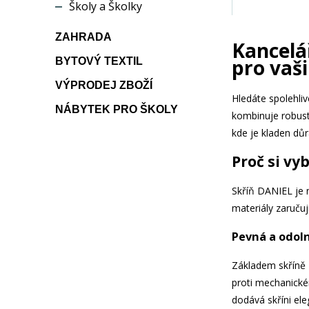
Školy a Školky
ZAHRADA
Kancelá
pro vaši
BYTOVÝ TEXTIL
VÝPRODEJ ZBOŽÍ
Hledáte spolehli
NÁBYTEK PRO ŠKOLY
kombinuje robustn
kde je kladen dů
Proč si vy
Skříň DANIEL je n
materiály zaručuj
Pevná a odol
Základem skříně
proti mechanické
dodává skříni ele