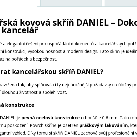
řská kovová skříň DANIEL – Doko
 kancelář
vé a elegantní řešení pro uspořádání dokumentů a kancelářských po
í konstrukci, vysokou nosnost a moderní design. Tato skříň je ideální
raz na pořádek a bezpečnost.
brat kancelářskou skříň DANIEL?
avržena tak, aby splňovala i ty nejnáročnější požadavky na úložný pr
í dlouhou životnost a spolehlivost.
ná konstrukce
 DANIEL je
pevná ocelová konstrukce
o tloušťce 0,6 mm. Tato robu
mu poškození. Povrch skříně je ošetřen
práškovým lakováním
, kt
gantní vzhled. Díky tomu si skříň DANIEL zachová svůj profesionální vz