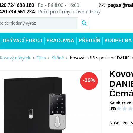
Po - Pá 8:00 - 16:00
420 724 888 180
pegas@nab
420 734 661 234
Péče pro firmy a živnostníky
OBÝVACÍ POKOJ
PRACOVNA
PŘEDSÍŇ
KOUPELNA
Kovový nábytek
Dílna
Skříně
Kovová skříň s policemi DANIEL
Kovov
-
36
%
DANIE
Čern
Katalogove 
0%
Naše cena 