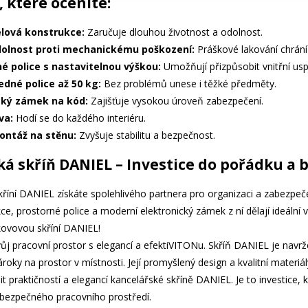
, které oceníte:
lová konstrukce:
Zaručuje dlouhou životnost a odolnost.
olnost proti mechanickému poškození:
Práškové lakování chrání
né police s nastavitelnou výškou:
Umožňují přizpůsobit vnitřní us
edné police až 50 kg:
Bez problémů unese i těžké předměty.
cký zámek na kód:
Zajišťuje vysokou úroveň zabezpečení.
va:
Hodí se do každého interiéru.
ntáž na stěnu:
Zvyšuje stabilitu a bezpečnost.
á skříň DANIEL – Investice do pořádku a 
kříní DANIEL získáte spolehlivého partnera pro organizaci a zabezpeč
ce, prostorné police a moderní elektronický zámek z ní dělají ideální v
 kovovou skříní DANIEL!
vůj pracovní prostor s elegancí a efektiVITONu. Skříň DANIEL je navr
roky na prostor v místnosti. Její promyšlený design a kvalitní materiál
it praktičností a elegancí kancelářské skříně DANIEL. Je to investic
bezpečného pracovního prostředí.