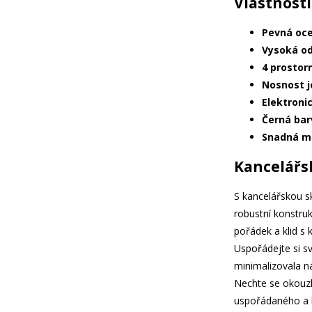
Vlastnosti
Pevná oce
Vysoká od
4 prostor
Nosnost j
Elektroni
Černá bar
Snadná mo
Kancelářsk
S kancelářskou s
robustní konstruk
pořádek a klid s
Uspořádejte si s
minimalizovala ná
Nechte se okouzl
uspořádaného a 