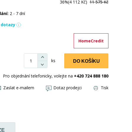
36%
(4 112 Kč)
11 575 Kč
dání:
2 - 7 dní
í dotazy
HomeCredit
ks
DO KOŠÍKU
Pro objednání telefonicky, volejte na
+420 724 888 180
Zaslat e-mailem
Dotaz prodejci
Tisk
ZE