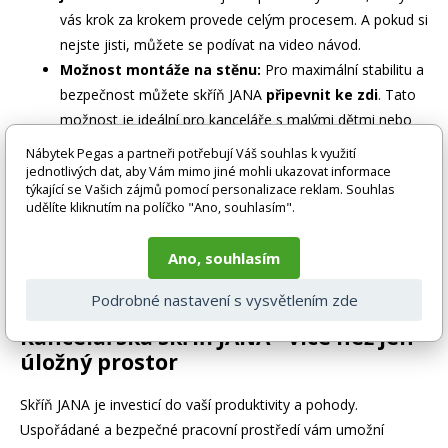
vás krok za krokem provede celým procesem. A pokud si
nejste jisti, můžete se podívat na video návod.
Možnost montáže na stěnu:
Pro maximální stabilitu a
bezpečnost můžete skříň JANA
připevnit ke zdi
. Tato
možnost je ideální pro kanceláře s malými dětmi nebo
pro prostory, kde je potřeba zajistit maximální
Nábytek Pegas a partneři potřebují Váš souhlas k využití
bezpečnost.
jednotlivých dat, aby Vám mimo jiné mohli ukazovat informace
týkající se Vašich zájmů pomocí personalizace reklam. Souhlas
Moderní design:
Béžová barva (RAL 1001) a čisté linie
udělíte kliknutím na políčko "Ano, souhlasím".
skříně JANA dodají vaší kanceláři
moderní a elegantní
vzhled
. Skříň se snadno kombinuje s ostatním
Ano, souhlasím
nábytkem a vytvoří harmonický a příjemný pracovní
prostor.
Podrobné nastavení s vysvětlením zde
Kancelářská skříň JANA - více než jen
úložný prostor
Skříň JANA je investicí do vaší produktivity a pohody.
Uspořádané a bezpečné pracovní prostředí vám umožní