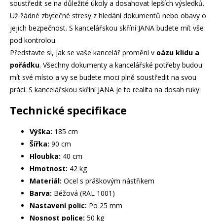
soustředit se na důležité úkoly a dosahovat lepších výsledků.
Už žádné zbytečné stresy z hledání dokumentů nebo obavy o
jejich bezpečnost. S kancelářskou skříní JANA budete mít vše
pod kontrolou.
Představte si, jak se vaše kancelář promění v
oázu klidu a
pořádku
. Všechny dokumenty a kancelářské potřeby budou
mít své místo a vy se budete moci plně soustředit na svou
práci. S kancelářskou skříní JANA je to realita na dosah ruky.
Technické specifikace
Výška:
185 cm
Šířka:
90 cm
Hloubka:
40 cm
Hmotnost:
42 kg
Materiál:
Ocel s práškovým nástřikem
Barva:
Béžová (RAL 1001)
Nastavení polic:
Po 25 mm
Nosnost police:
50 kg