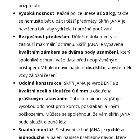
přizpůsobí.
Vysoká nosnost:
Každá police unese
až 50 kg
, takže
se nemusíte bát uložit i těžší předměty. Skříň JANA je
navržena tak, aby vydržela i náročné používání.
Bezpečnost především:
Důležité dokumenty si
zaslouží maximální ochranu. Skříň JANA je vybavena
kvalitním zámkem se dvěma body uzamčení
, který
spolehlivě ochrání vaše data před neoprávněným
přístupem. V balení navíc najdete
dva klíče
, abyste měli
vždy záložní řešení.
Odolná konstrukce:
Skříň JANA je vyroBENTa z
kvalitní oceli o tloušťce 0,6 mm
a ošetřena
práškovým lakováním
. Tato kombinace zajišťuje
vysokou odolnost proti korozi, poškrábání a jiným
poškozením. Můžete se spolehnout, že vám skříň JANA
bude sloužit dlouhá léta.
Snadná montáž:
Sestavení skříně JANA je
rychlé a
jednoduché
. V balení najdete přehledný návod, který