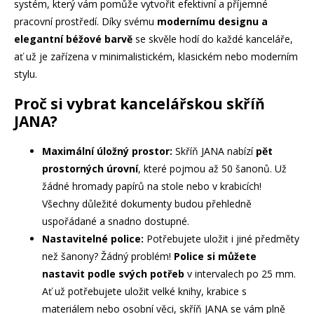
systém, který vám pomůže vytvořit efektivní a příjemné
pracovní prostředí. Díky svému
modernímu designu a
elegantní béžové barvě
se skvěle hodí do každé kanceláře,
ať už je zařízena v minimalistickém, klasickém nebo moderním
stylu.
Proč si vybrat kancelářskou skříň
JANA?
Maximální úložný prostor:
Skříň JANA nabízí
pět
prostorných úrovní
, které pojmou až 50 šanonů. Už
žádné hromady papírů na stole nebo v krabicích!
Všechny důležité dokumenty budou přehledně
uspořádané a snadno dostupné.
Nastavitelné police:
Potřebujete uložit i jiné předměty
než šanony? Žádný problém!
Police si můžete
nastavit podle svých potřeb
v intervalech po 25 mm.
Ať už potřebujete uložit velké knihy, krabice s
materiálem nebo osobní věci, skříň JANA se vám plně