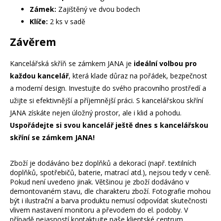
Zámek:
Zajištěný ve dvou bodech
Klíče:
2 ks v sadě
Závěrem
Kancelářská skříň se zámkem JANA je
ideální volbou pro
každou kancelář
, která klade důraz na pořádek, bezpečnost
a moderní design. Investujte do svého pracovního prostředí a
užijte si efektivnější a příjemnější práci. S kancelářskou skříní
JANA získáte nejen úložný prostor, ale i klid a pohodu.
Uspořádejte si svou kancelář ještě dnes s kancelářskou
skříní se zámkem JANA!
Zboží je dodáváno bez doplňků a dekorací (např. textilních
doplňků, spotřebičů, baterie, matrací atd.), nejsou tedy v ceně.
Pokud není uvedeno jinak. Většinou je zboží dodáváno v
demontovaném stavu, dle charakteru zboží. Fotografie mohou
být i ilustrační a barva produktu nemusí odpovídat skutečnosti
vlivem nastavení monitoru a převodem do el. podoby. V
případě nejasností kontaktujte naše klientské centrum