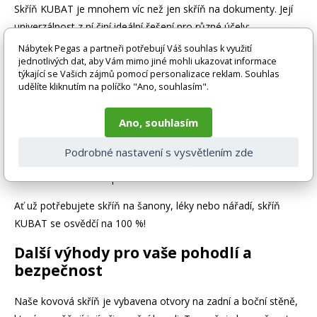
Skříň KUBAT je mnohem víc než jen skříň na dokumenty. Její
univerzálnost z ní činí ideální řešení pro různé účely:
Nábytek Pegas a partneři potřebují Váš souhlas k využití
Kancelář:
Ukládejte šanony, dokumenty, kancelářské
jednotlivých dat, aby Vám mimo jiné mohli ukazovat informace
potřeby a další důležité materiály přehledně a bezpečně.
týkající se Vašich zájmů pomocí personalizace reklam. Souhlas
udělíte kliknutím na políčko "Ano, souhlasím".
Zdravotnické zařízení:
Použijte ji jako lékárničku na
léky a zdravotnické pomůcky.
Ano, souhlasím
Dílna:
Ukládejte nářadí, nástroje a další vybavení
přehledně a uspořádaně.
Podrobné nastavení s vysvětlením zde
Sklad:
Ukládejte zásoby, náhradní díly a další materiály
efektivně a bezpečně.
Ať už potřebujete skříň na šanony, léky nebo nářadí, skříň
KUBAT se osvědčí na 100 %!
Další výhody pro vaše pohodlí a
bezpečnost
Naše kovová skříň je vybavena otvory na zadní a boční stěně,