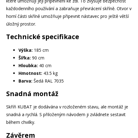
které umožňují její připevnění ke zdi. To zvyšuje bezpečnost
každodenního používání a zabraňuje převrácení skříně. Otvor v
horní části skříně umožňuje připevnit nástavec pro ještě větší
úložný prostor.
Technické specifikace
Výška:
185 cm
Šířka:
90 cm
Hloubka:
40 cm
Hmotnost:
43.5 kg
Barva:
Šedá RAL 7035
Snadná montáž
Skříň KUBAT je dodávána v rozloženém stavu, ale montáž je
snadná a rychlá. S přiloženým návodem ji zvládnete sestavit
během chvilky.
Závěrem