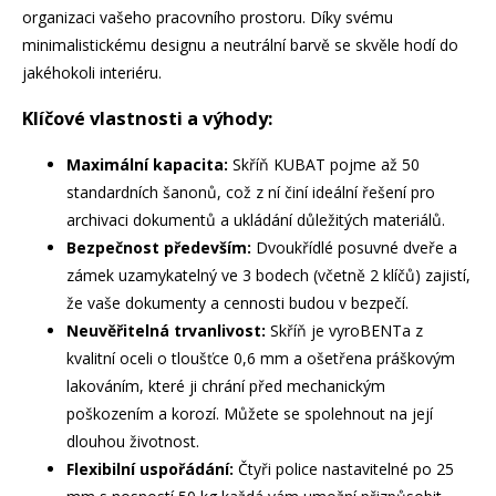
organizaci vašeho pracovního prostoru. Díky svému
minimalistickému designu a neutrální barvě se skvěle hodí do
jakéhokoli interiéru.
Klíčové vlastnosti a výhody:
Maximální kapacita:
Skříň KUBAT pojme až 50
standardních šanonů, což z ní činí ideální řešení pro
archivaci dokumentů a ukládání důležitých materiálů.
Bezpečnost především:
Dvoukřídlé posuvné dveře a
zámek uzamykatelný ve 3 bodech (včetně 2 klíčů) zajistí,
že vaše dokumenty a cennosti budou v bezpečí.
Neuvěřitelná trvanlivost:
Skříň je vyroBENTa z
kvalitní oceli o tloušťce 0,6 mm a ošetřena práškovým
lakováním, které ji chrání před mechanickým
poškozením a korozí. Můžete se spolehnout na její
dlouhou životnost.
Flexibilní uspořádání:
Čtyři police nastavitelné po 25