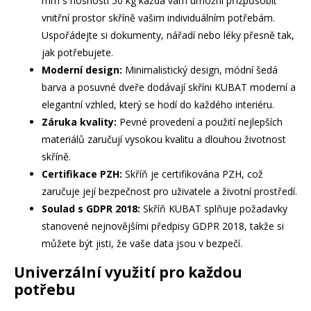
mm s nosností 50 kg každá vám umožní přizpůsobit
vnitřní prostor skříně vašim individuálním potřebám.
Uspořádejte si dokumenty, nářadí nebo léky přesně tak,
jak potřebujete.
Moderní design:
Minimalistický design, módní šedá
barva a posuvné dveře dodávají skříni KUBAT moderní a
elegantní vzhled, který se hodí do každého interiéru.
Záruka kvality:
Pevné provedení a použití nejlepších
materiálů zaručují vysokou kvalitu a dlouhou životnost
skříně.
Certifikace PZH:
Skříň je certifikována PZH, což
zaručuje její bezpečnost pro uživatele a životní prostředí.
Soulad s GDPR 2018:
Skříň KUBAT splňuje požadavky
stanovené nejnovějšími předpisy GDPR 2018, takže si
můžete být jisti, že vaše data jsou v bezpečí.
Univerzální využití pro každou
potřebu