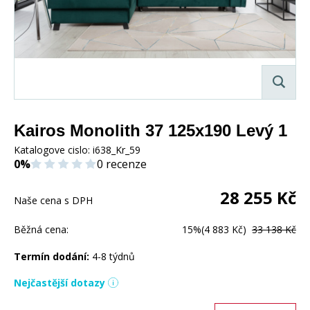
Kairos Monolith 37 125x190 Levý 1
Katalogove cislo:
i638_Kr_59
0%
0 recenze
28 255
Kč
Naše cena s DPH
Běžná cena:
15%
(4 883 Kč)
33 138 Kč
Termín dodání:
4-8 týdnů
Nejčastější dotazy