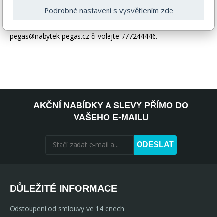
být i ilustrační a barva produktu nemusí odpovídat skutečnosti
Podrobné nastavení s vysvětlením zde
vlivem nastavení monitoru a převodem do el. podoby. V
případě nejasností kontaktujte naše klientské centrum
pegas@nabytek-pegas.cz či volejte 777244446.
AKČNÍ NABÍDKY A SLEVY PŘÍMO DO
VAŠEHO E-MAILU
ODESLAT
DŮLEŽITÉ INFORMACE
Odstoupení od smlouvy ve 14 dnech