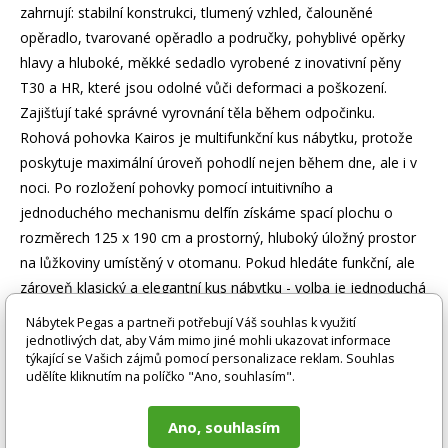
zahrnují: stabilní konstrukci, tlumený vzhled, čalouněné
opěradlo, tvarované opěradlo a područky, pohyblivé opěrky
hlavy a hluboké, měkké sedadlo vyrobené z inovativní pěny
T30 a HR, které jsou odolné vůči deformaci a poškození.
Zajišťují také správné vyrovnání těla během odpočinku.
Rohová pohovka Kairos je multifunkční kus nábytku, protože
poskytuje maximální úroveň pohodlí nejen během dne, ale i v
noci. Po rozložení pohovky pomocí intuitivního a
jednoduchého mechanismu delfín získáme spací plochu o
rozměrech 125 x 190 cm a prostorný, hluboký úložný prostor
na lůžkoviny umístěný v otomanu. Pokud hledáte funkční, ale
zároveň klasický a elegantní kus nábytku - volba je jednoduchá
- rohová pohovka Kairos bude odpovědí na všechny vaše
Nábytek Pegas a partneři potřebují Váš souhlas k využití
požadavky a očekávání.
jednotlivých dat, aby Vám mimo jiné mohli ukazovat informace
týkající se Vašich zájmů pomocí personalizace reklam. Souhlas
udělíte kliknutím na políčko "Ano, souhlasím".
Zboží je dodáváno bez doplňků a dekorací (např. textilních
doplňků, spotřebičů, baterie, matrací atd.), nejsou tedy v ceně.
Ano, souhlasím
Pokud není uvedeno jinak. Většinou je zboží dodáváno v
demontovaném stavu, dle charakteru zboží. Fotografie mohou