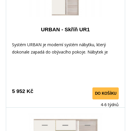
URBAN - Skříň UR1
Systém URBAN je moderní systém nábytku, který
dokonale zapadá do obývacího pokoje. Nábytek je
elegantní díky zabarvení&nbsp;i LED osvětlení.
Nábytek&nbsp;má velmi&nbsp;zajímavé rukojeti. Hrany
jsou dokonale odolné vůči každodennímu použití díky
PVC dýhy. Tento systém lze zakoupit i jednotlivě a díky
samostatným komponentům si můžete vytvořit vlastní
5 952 Kč
DO KOŠÍKU
vybavení, které se hodí do Vašeho interiéru. &nbsp;
&nbsp;
4-6 týdnů