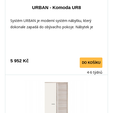
URBAN - Komoda UR8
Systém URBAN je moderní systém nábytku, který
dokonale zapadá do obývacího pokoje. Nábytek je
elegantní díky zabarvení&nbsp;i LED osvětlení.
Nábytek&nbsp;má velmi&nbsp;zajímavé rukojeti. Hrany
jsou dokonale odolné vůči každodennímu použití díky
PVC dýhy. Tento systém lze zakoupit i jednotlivě a díky
samostatným komponentům si můžete vytvořit vlastní
5 952 Kč
DO KOŠÍKU
vybavení, které se hodí do Vašeho interiéru. &nbsp;
&nbsp;
4-6 týdnů