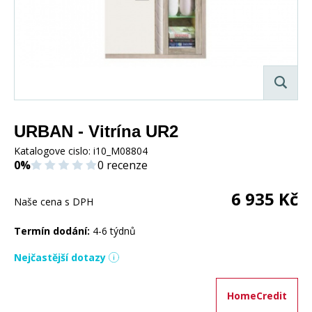
URBAN - Vitrína UR2
Katalogove cislo:
i10_M08804
0%
0 recenze
6 935
Kč
Naše cena s DPH
Termín dodání:
4-6 týdnů
Nejčastější dotazy
HomeCredit