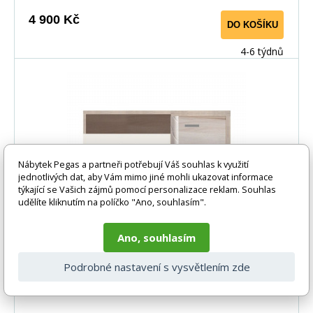
samostatným komponentům si můžete vytvořit vlastní
4 900 Kč
DO KOŠÍKU
vybavení, které se hodí do Vašeho interiéru. &nbsp;
&nbsp;
4-6 týdnů
Nábytek Pegas a partneři potřebují Váš souhlas k využití
jednotlivých dat, aby Vám mimo jiné mohli ukazovat informace
týkající se Vašich zájmů pomocí personalizace reklam. Souhlas
udělíte kliknutím na políčko "Ano, souhlasím".
URBAN - TV komoda UR4
Ano, souhlasím
Podrobné nastavení s vysvětlením zde
Systém URBAN je moderní systém nábytku, který
dokonale zapadá do obývacího pokoje. Nábytek je
elegantní díky zabarvení&nbsp;i LED osvětlení.