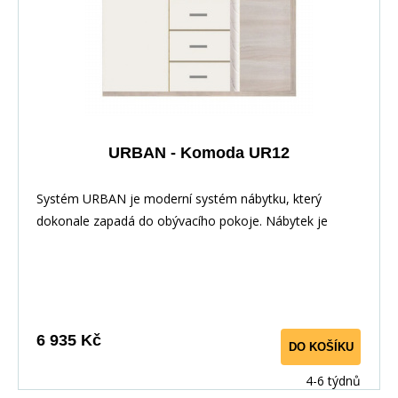
URBAN - Komoda UR12
Systém URBAN je moderní systém nábytku, který
dokonale zapadá do obývacího pokoje. Nábytek je
elegantní díky zabarvení&nbsp;i LED osvětlení.
Nábytek&nbsp;má velmi&nbsp;zajímavé rukojeti. Hrany
jsou dokonale odolné vůči každodennímu použití díky
PVC dýhy. Tento systém lze zakoupit i jednotlivě a díky
samostatným komponentům si můžete vytvořit vlastní
6 935 Kč
DO KOŠÍKU
vybavení, které se hodí do Vašeho interiéru. &nbsp;
&nbsp;
4-6 týdnů