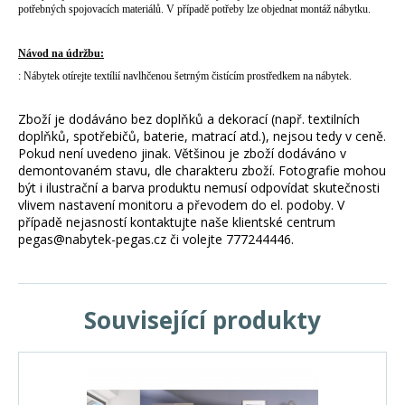
potřebných spojovacích materiálů. V případě potřeby lze objednat montáž nábytku.
Návod na údržbu:
: Nábytek otírejte textílií navlhčenou šetrným čistícím prostředkem na nábytek.
Zboží je dodáváno bez doplňků a dekorací (např. textilních
doplňků, spotřebičů, baterie, matrací atd.), nejsou tedy v ceně.
Pokud není uvedeno jinak. Většinou je zboží dodáváno v
demontovaném stavu, dle charakteru zboží. Fotografie mohou
být i ilustrační a barva produktu nemusí odpovídat skutečnosti
vlivem nastavení monitoru a převodem do el. podoby. V
případě nejasností kontaktujte naše klientské centrum
pegas@nabytek-pegas.cz či volejte 777244446.
Související produkty