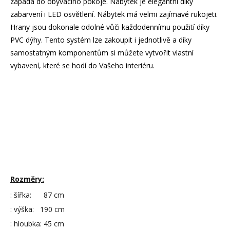
zapadá do obývacího pokoje. Nábytek je elegantní díky
zabarvení i LED osvětlení. Nábytek má velmi zajímavé rukojeti.
Hrany jsou dokonale odolné vůči každodennímu použití díky
PVC dýhy. Tento systém lze zakoupit i jednotlivě a díky
samostatným komponentům si můžete vytvořit vlastní
vybavení, které se hodí do Vašeho interiéru.
Rozměry:
: šířka: 87 cm
: výška: 190 cm
: hloubka: 45 cm