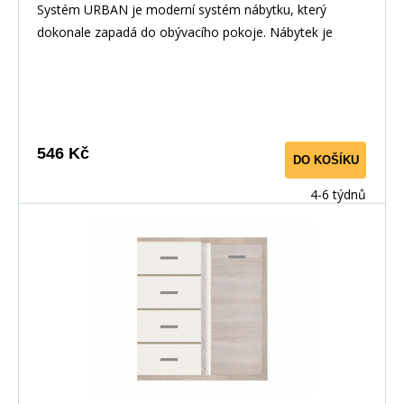
Systém URBAN je moderní systém nábytku, který
dokonale zapadá do obývacího pokoje. Nábytek je
elegantní díky zabarvení&nbsp;i LED osvětlení.
Nábytek&nbsp;má velmi&nbsp;zajímavé rukojeti. Hrany
jsou dokonale odolné vůči každodennímu použití díky
PVC dýhy. Tento systém lze zakoupit i jednotlivě a díky
samostatným komponentům si můžete vytvořit vlastní
546 Kč
DO KOŠÍKU
vybavení, které se hodí do Vašeho interiéru. &nbsp;
&nbsp;
4-6 týdnů