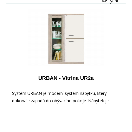
4-6 týdnů
URBAN - Vitrína UR2a
Systém URBAN je moderní systém nábytku, který
dokonale zapadá do obývacího pokoje. Nábytek je
elegantní díky zabarvení&nbsp;i LED osvětlení.
Nábytek&nbsp;má velmi&nbsp;zajímavé rukojeti. Hrany
jsou dokonale odolné vůči každodennímu použití díky
PVC dýhy. Tento systém lze zakoupit i jednotlivě a díky