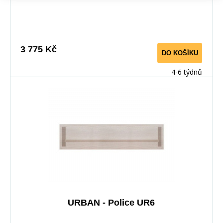
Nábytek&nbsp;má velmi&nbsp;zajímavé rukojeti. Hrany
jsou dokonale odolné vůči každodennímu použití díky
PVC dýhy. Tento systém lze zakoupit i jednotlivě a díky
samostatným komponentům si můžete vytvořit vlastní
3 775 Kč
DO KOŠÍKU
vybavení, které se hodí do Vašeho interiéru. &nbsp;
&nbsp;
4-6 týdnů
URBAN - Police UR6