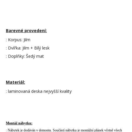
Barevné provedení:
: Korpus: Jilm
: Dvířka: Jilm + Bílý lesk
: Doplňky: Šedý mat
Materiál:
: laminovaná deska nejvyšší kvality
Montáž nábytku:
: Nábytek je dodáván v demontu. Součástí nábytku je montážní plánek včetně všech