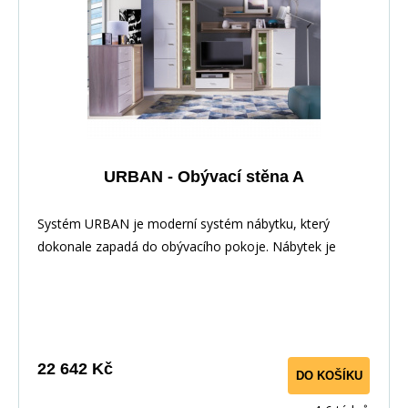
URBAN - Obývací stěna A
Systém URBAN je moderní systém nábytku, který
dokonale zapadá do obývacího pokoje. Nábytek je
elegantní díky zabarvení&nbsp;i LED osvětlení.
Nábytek&nbsp;má velmi&nbsp;zajímavé rukojeti. Hrany
jsou dokonale odolné vůči každodennímu použití díky
PVC dýhy. Tento systém lze zakoupit i jednotlivě a díky
samostatným komponentům si můžete vytvořit vlastní
22 642 Kč
DO KOŠÍKU
vybavení, které se hodí do Vašeho interiéru. &nbsp;
&nbsp;