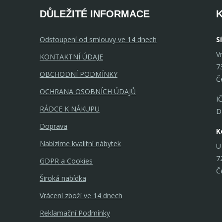
komponentům
DŮLEŽITÉ INFORMACE
vytvořit vlast
které se hodí
interiéru. &nb
Odstoupení od smlouvy ve 14 dnech
S
V
KONTAKTNÍ ÚDAJE
7
OBCHODNÍ PODMÍNKY
Č
OCHRANA OSOBNÍCH ÚDAJŮ
I
RÁDCE K NÁKUPU
D
Doprava
K
Nabízíme kvalitní nábytek
U
7
GDPR a Cookies
Č
Široká nabídka
Vrácení zboží ve 14 dnech
Reklamační Podmínky