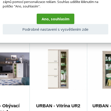
zájmů pomocí personalizace reklam. Souhlas udělíte kliknutím na
je zboží dodáváno v demontovaném stavu, dle charakteru zboží. Fotogr
políčko "Ano, souhlasím".
nosti vlivem nastavení monitoru a převodem do el. podoby. V případě
gas.cz či volejte 777244446.
Ano, souhlasím
Podrobné nastavení s vysvětlením zde
ící produkty
 Obývací
URBAN - Vitrína UR2
URBAN -