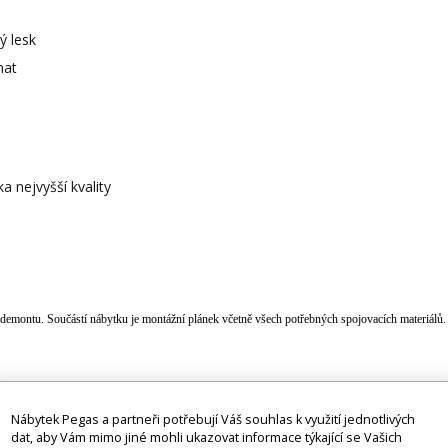
lý lesk
mat
a nejvyšší kvality
 demontu. Součástí nábytku je montážní plánek včetně všech potřebných spojovacích materiálů.
ílií navlhčenou šetrným čistícím prostředkem na nábytek.
Nábytek Pegas a partneři potřebují Váš souhlas k využití jednotlivých
dat, aby Vám mimo jiné mohli ukazovat informace týkající se Vašich
 bez doplňků a dekorací (např. textilních doplňků, spotřebičů, bater