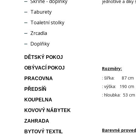
Skříně - doplňky
jednotlivě a dík
Taburety
Toaletní stolky
Zrcadla
Doplňky
DĚTSKÝ POKOJ
OBÝVACÍ POKOJ
Rozměry:
: šířka: 87 cm
PRACOVNA
: výška: 190 cm
PŘEDSÍŇ
: hloubka: 53 cm
KOUPELNA
KOVOVÝ NÁBYTEK
ZAHRADA
Barevné proved
BYTOVÝ TEXTIL