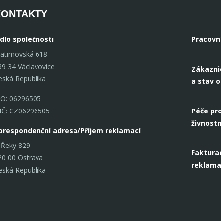
 si můžete
komponentům si můžete
komponent
KONTAKTY
ní vybavení,
vytvořit vlastní vybavení,
vytvořit vla
 do Vašeho
které se hodí do Vašeho
které se ho
sp; &nbsp;
interiéru. &nbsp; &nbsp;
interiéru. 
ídlo společnosti
Pracovn
ratimovská 618
39 34 Václavovice
Zákazni
eská Republika
a stav 
ČO: 06296505
IČ: CZ06296505
Péče pro
živnostn
orespondenční adresa/Příjem reklamací
 Řeky 829
Fakturac
20 00 Ostrava
reklama
eská Republika