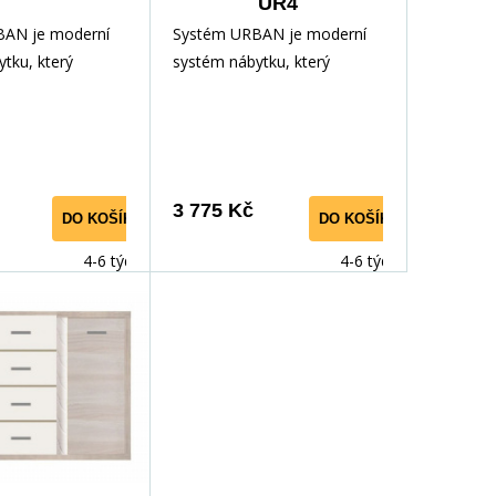
UR4
BAN je moderní
Systém URBAN je moderní
tku, který
systém nábytku, který
apadá do
dokonale zapadá do
pokoje. Nábytek
obývacího pokoje. Nábytek
 díky
je elegantní díky
nbsp;i LED
zabarvení&nbsp;i LED
 Nábytek&nbsp;má
osvětlení. Nábytek&nbsp;má
3 775 Kč
DO KOŠÍKU
DO KOŠÍKU
;zajímavé
velmi&nbsp;zajímavé
rany jsou dokonale
rukojeti. Hrany jsou dokonale
4-6 týdnů
4-6 týdnů
i každodennímu
odolné vůči každodennímu
y PVC dýhy. Tento
použití díky PVC dýhy. Tento
zakoupit i
systém lze zakoupit i
 díky
jednotlivě a díky
ým
samostatným
ům si můžete
komponentům si můžete
stní vybavení,
vytvořit vlastní vybavení,
dí do Vašeho
které se hodí do Vašeho