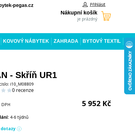
Přihlásit
ytek-pegas.cz
Nákupní košík
je prázdný
KOVOVÝ NÁBYTEK
ZAHRADA
BYTOVÝ TEXTIL
 - Skříň UR1
cislo:
i10_M08809
0 recenze
5 952
Kč
s DPH
dání:
4-6 týdnů
í dotazy