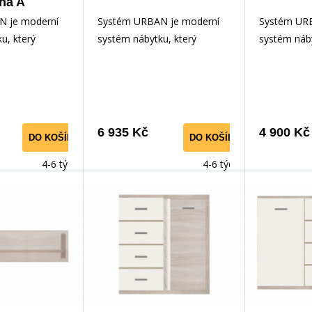
na A
N je moderní
Systém URBAN je moderní
Systém UR
u, který
systém nábytku, který
systém náby
adá do
dokonale zapadá do
dokonale z
koje. Nábytek
obývacího pokoje. Nábytek
obývacího 
íky
je elegantní díky
je elegantní
sp;i LED
zabarvení&nbsp;i LED
zabarvení&
ábytek&nbsp;má
osvětlení. Nábytek&nbsp;má
osvětlení.
6 935 Kč
4 900 Kč
DO KOŠÍKU
DO KOŠÍKU
ajímavé
velmi&nbsp;zajímavé
velmi&nbsp
y jsou
rukojeti. Hrany jsou dokonale
rukojeti. H
4-6 týdnů
4-6 týdnů
né vůči
odolné vůči každodennímu
odolné vůč
použití díky
použití díky PVC dýhy. Tento
použití dík
to systém lze
systém lze zakoupit i
systém lze 
notlivě a díky
jednotlivě a díky
jednotlivě a
samostatným
samostatn
 si můžete
komponentům si můžete
komponent
ní vybavení,
vytvořit vlastní vybavení,
vytvořit vla
 do Vašeho
které se hodí do Vašeho
které se ho