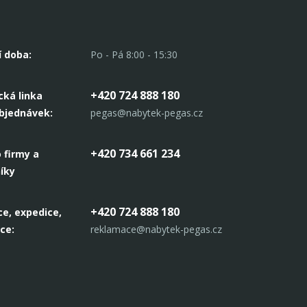
ům si můžete
stní vybavení,
dí do Vašeho
&nbsp; &nbsp;
í doba:
Po - Pá 8:00 - 15:30
+420 724 888 180
cká linka
objednávek:
pegas@nabytek-pegas.cz
+420 734 661 234
 firmy a
íky
+420 724 888 180
e, expedice,
ce:
reklamace@nabytek-pegas.cz