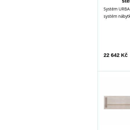
stě
Systém URBA
systém nábytk
dokonale zap
obývacího po
je elegantní d
zabarvení&nb
osvětlení. N
22 642 Kč
velmi&nbsp;z
rukojeti. Hran
dokonale odol
každodennímu 
PVC dýhy. Ten
zakoupit i jed
samostatným
komponentům
vytvořit vlast
které se hodí