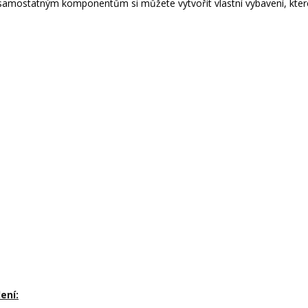
y samostatným komponentům si můžete vytvořit vlastní vybavení, které
ení: