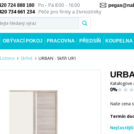
Po - Pá 8:00 - 16:00
420 724 888 180
pegas@nab
420 734 661 234
Péče pro firmy a živnostníky
OBÝVACÍ POKOJ
PRACOVNA
PŘEDSÍŇ
KOUPELNA
Ložnice
Skříně
URBAN - Skříň UR1
URBAN
Katalogove 
0%
Naše cena 
Termín do
Nejčastějš