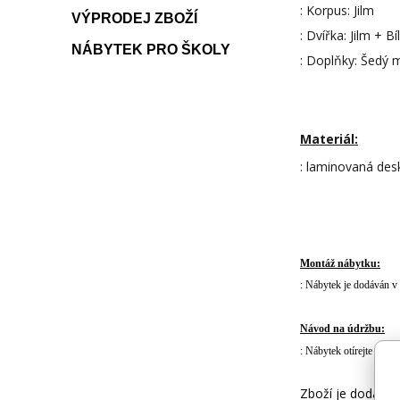
: Korpus: Jilm
VÝPRODEJ ZBOŽÍ
: Dvířka: Jilm + Bí
NÁBYTEK PRO ŠKOLY
: Doplňky: Šedý 
Materiál:
: laminovaná desk
Montáž nábytku:
: Nábytek je dodáván v
Návod na údržbu:
: Nábytek otírejte text
Zboží je dodáváno