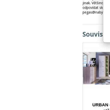
jinak. Většinou 
odpovídat skuteč
pegas@nabytek-pe
Souvisej
URBAN -