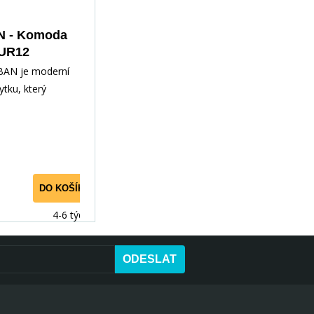
&nbsp; &nbsp;
interiéru. &nbsp; &nbsp;
 - Komoda
UR12
BAN je moderní
tku, který
apadá do
pokoje. Nábytek
 díky
nbsp;i LED
 Nábytek&nbsp;má
DO KOŠÍKU
;zajímavé
rany jsou dokonale
4-6 týdnů
i každodennímu
y PVC dýhy. Tento
ODESLAT
zakoupit i
 díky
ým