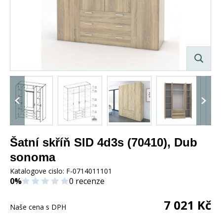
Šatní skříň SID 4d3s (70410), Dub
sonoma
Katalogove cislo:
F-0714011101
0%
0 recenze
7 021
Kč
Naše cena s DPH