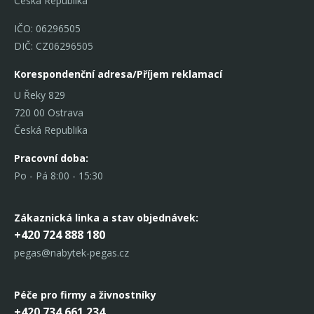
Česká Republika
IČO: 06296505
DIČ: CZ06296505
Korespondenční adresa/Příjem reklamací
U Řeky 829
720 00 Ostrava
Česká Republika
Pracovní doba:
Po - Pá 8:00 - 15:30
Zákaznická linka
a stav objednávek:
+420 724 888 180
pegas@nabytek-pegas.cz
Péče pro firmy a živnostníky
+420 734 661 234