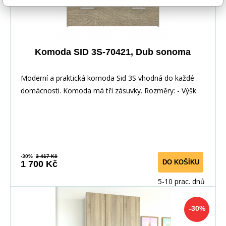
Komoda SID 3S-70421, Dub sonoma
Moderní a praktická komoda Sid 3S vhodná do každé
domácnosti. Komoda má tři zásuvky. Rozměry: - Výšk
-30%
2 417 Kč
DO KOŠÍKU
1 700 Kč
5-10 prac. dnů
-30%