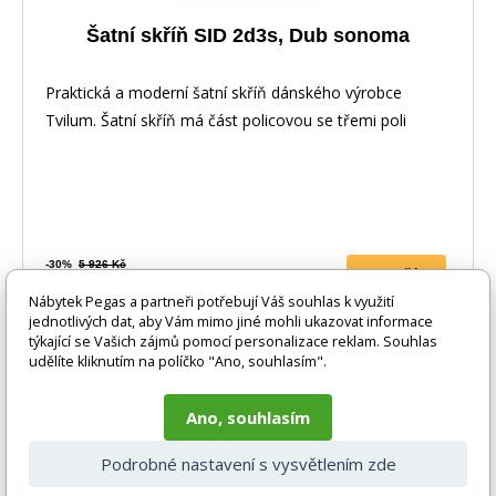
Šatní skříň SID 2d3s, Dub sonoma
Praktická a moderní šatní skříň dánského výrobce
Tvilum. Šatní skříň má část policovou se třemi poli
-30%
5 926 Kč
DO KOŠÍKU
4 170 Kč
Nábytek Pegas a partneři potřebují Váš souhlas k využití
5-10 prac. dnů
jednotlivých dat, aby Vám mimo jiné mohli ukazovat informace
týkající se Vašich zájmů pomocí personalizace reklam. Souhlas
udělíte kliknutím na políčko "Ano, souhlasím".
-30%
Ano, souhlasím
Podrobné nastavení s vysvětlením zde