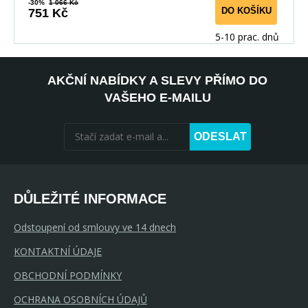
-30%
1 066 Kč
DO KOŠÍKU
751 Kč
5-10 prac. dnů
AKČNÍ NABÍDKY A SLEVY PŘÍMO DO
VAŠEHO E-MAILU
ODESLAT
DŮLEŽITÉ INFORMACE
Odstoupení od smlouvy ve 14 dnech
KONTAKTNÍ ÚDAJE
OBCHODNÍ PODMÍNKY
OCHRANA OSOBNÍCH ÚDAJŮ