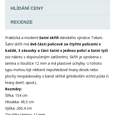
HLÍDÁNÍ CENY
RECENZE
Praktická a moderní
šatní skříň
dánského výrobce Tvilum.
Šatní skříň má
dvě části policové se čtyřmi policemi v
každé, 3 zásuvky a část šatní s jednou policí a šatní tyčí
(viz nákres s doporučeným zatížením). Skříň je vyrobena z
lamina o tloušťce 12 mm a má plastové úchytky. U tohoto
typu mohou být některé nepohledové hrany desek nebo
plochy neopáskovány v barvě skříně (především vrchní půda či
hrany dveří, apod.).
Rozměry:
Šířka: 154 cm
Hloubka: 49,5 cm
Výška: 200,4 cm
Tloušťka lamina: 12 mm