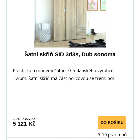
Šatní skříň SID 3d3s, Dub sonoma
Praktická a moderní šatní skříň dánského výrobce
Tvilum. Šatní skříň má část policovou se třemi poli
-30%
7 277 Kč
DO KOŠÍKU
5 121 Kč
5-10 prac. dnů