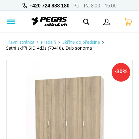
Po - Pá 8:00 - 16:00
+420 724 888 180
Hlavní stránka
Předsíň
Skříně do předsíně
Šatní skříň SID 4d3s (70410), Dub sonoma
-
30
%