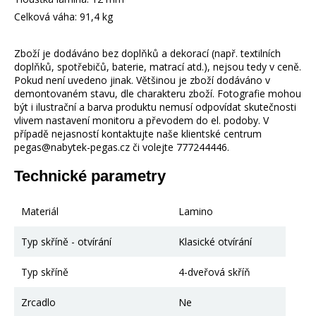
Celková váha: 91,4 kg
Zboží je dodáváno bez doplňků a dekorací (např. textilních
doplňků, spotřebičů, baterie, matrací atd.), nejsou tedy v ceně.
Pokud není uvedeno jinak. Většinou je zboží dodáváno v
demontovaném stavu, dle charakteru zboží. Fotografie mohou
být i ilustrační a barva produktu nemusí odpovídat skutečnosti
vlivem nastavení monitoru a převodem do el. podoby. V
případě nejasností kontaktujte naše klientské centrum
pegas@nabytek-pegas.cz či volejte 777244446.
Technické parametry
Materiál
Lamino
Typ skříně - otvírání
Klasické otvírání
Typ skříně
4-dveřová skříň
Zrcadlo
Ne