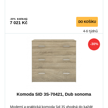
-30%
9 976 Kč
DO KOŠÍKU
7 021 Kč
4-6 týdnů
-30%
Komoda SID 3S-70421, Dub sonoma
Moderní a praktická komoda Sid 3S vhodná do každé