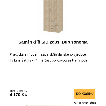
Šatní skříň SID 2d3s, Dub sonoma
Praktická a moderní šatní skříň dánského výrobce
Tvilum. Šatní skříň má část policovou se třemi poli
-30%
5 926 Kč
DO KOŠÍKU
4 170 Kč
5-10 prac. dnů