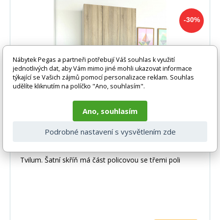
-30%
Nábytek Pegas a partneři potřebují Váš souhlas k využití
jednotlivých dat, aby Vám mimo jiné mohli ukazovat informace
týkající se Vašich zájmů pomocí personalizace reklam. Souhlas
udělíte kliknutím na políčko "Ano, souhlasím".
Ano, souhlasím
Šatní skříň SID 3d3s, Dub sonoma
Podrobné nastavení s vysvětlením zde
Praktická a moderní šatní skříň dánského výrobce
Tvilum. Šatní skříň má část policovou se třemi poli