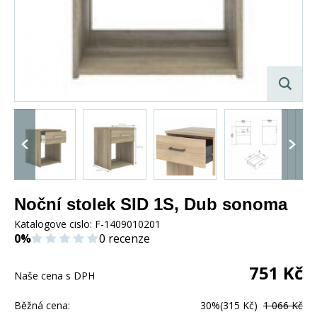
Noční stolek SID 1S, Dub sonoma
Katalogove cislo:
F-1409010201
0%
0 recenze
751
Kč
Naše cena s DPH
Běžná cena:
30%
(315 Kč)
1 066 Kč