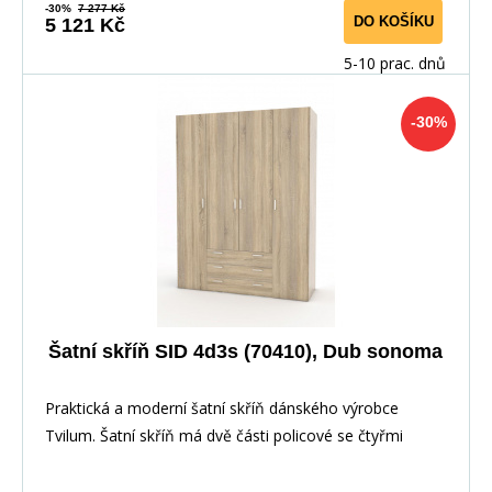
-30%
7 277 Kč
DO KOŠÍKU
5 121 Kč
5-10 prac. dnů
-30%
Šatní skříň SID 4d3s (70410), Dub sonoma
Praktická a moderní šatní skříň dánského výrobce
Tvilum. Šatní skříň má dvě části policové se čtyřmi