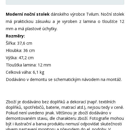
Moderní noční stolek
dánského výrobce Tvilum. Noční stolek
má praktickou zásuvku a je vyroben z lamina o tloušťce 12
mm a má plastové úchytky.
Rozměry:
Šířka: 37,6 cm
Hloubka: 36 cm
Výška: 47,2 cm
Tloušťka lamina: 12 mm
Celková váha: 6,1 kg
Dodáváno v demontu se schematickým návodem na montáž.
Zboží je dodáváno bez doplňků a dekorací (např. textilních
doplňků, spotřebičů, baterie, matrací atd.), nejsou tedy v ceně.
Pokud není uvedeno jinak. Většinou je zboží dodáváno v
demontovaném stavu, dle charakteru zboží. Fotografie mohou
být i ilustrační a barva produktu nemusí odpovídat skutečnosti
vlivem nastavení monitoru a převodem do el. podoby. V