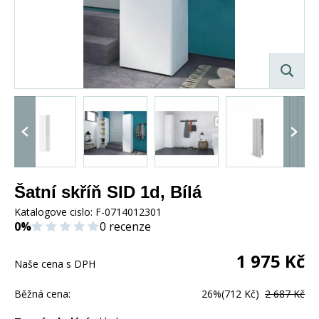
Šatní skříň SID 1d, Bílá
Katalogove cislo:
F-0714012301
0%
0 recenze
1 975
Kč
Naše cena s DPH
Běžná cena:
26%
(712 Kč)
2 687 Kč