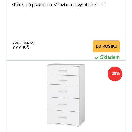
stolek má praktickou zásuvku a je vyroben z lami
-27%
1 066 Kč
DO KOŠÍKU
777 Kč
Skladem
-30%