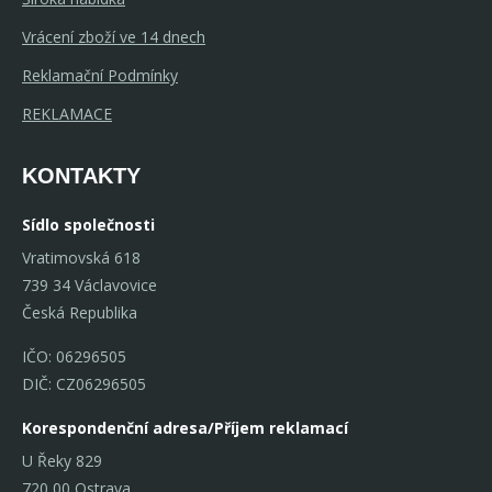
Vrácení zboží ve 14 dnech
Reklamační Podmínky
REKLAMACE
KONTAKTY
Sídlo společnosti
Vratimovská 618
739 34 Václavovice
Česká Republika
IČO: 06296505
DIČ: CZ06296505
Korespondenční adresa/Příjem reklamací
U Řeky 829
720 00 Ostrava