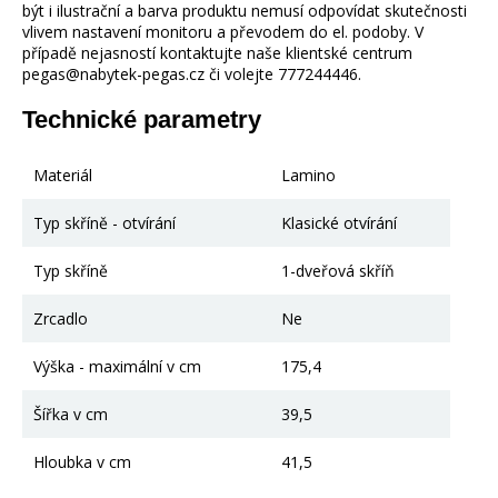
být i ilustrační a barva produktu nemusí odpovídat skutečnosti
vlivem nastavení monitoru a převodem do el. podoby. V
případě nejasností kontaktujte naše klientské centrum
pegas@nabytek-pegas.cz či volejte 777244446.
Technické parametry
Materiál
Lamino
Typ skříně - otvírání
Klasické otvírání
Typ skříně
1-dveřová skříň
Zrcadlo
Ne
Výška - maximální v cm
175,4
Šířka v cm
39,5
Hloubka v cm
41,5