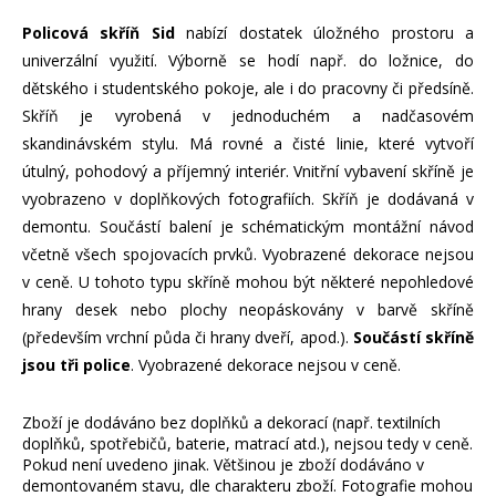
Policová skříň Sid
nabízí dostatek úložného prostoru a
univerzální využití. Výborně se hodí např. do ložnice, do
dětského i studentského pokoje, ale i do pracovny či předsíně.
Skříň je vyrobená v jednoduchém a nadčasovém
skandinávském stylu. Má rovné a čisté linie, které vytvoří
útulný, pohodový a příjemný interiér. Vnitřní vybavení skříně je
vyobrazeno v doplňkových fotografiích. Skříň je dodávaná v
demontu. Součástí balení je schématickým montážní návod
včetně všech spojovacích prvků. Vyobrazené dekorace nejsou
v ceně. U tohoto typu skříně mohou být některé nepohledové
hrany desek nebo plochy neopáskovány v barvě skříně
(především vrchní půda či hrany dveří, apod.).
Součástí skříně
jsou tři police
. Vyobrazené dekorace nejsou v ceně.
Zboží je dodáváno bez doplňků a dekorací (např. textilních
doplňků, spotřebičů, baterie, matrací atd.), nejsou tedy v ceně.
Pokud není uvedeno jinak. Většinou je zboží dodáváno v
demontovaném stavu, dle charakteru zboží. Fotografie mohou