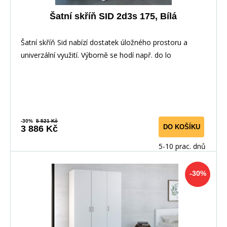
Šatní skříň SID 2d3s 175, Bílá
Šatní skříň Sid nabízí dostatek úložného prostoru a
univerzální využití. Výborně se hodí např. do lo
-30%
5 521 Kč
DO KOŠÍKU
3 886 Kč
5-10 prac. dnů
-30%