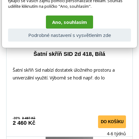
týkající se Vašich zájmů pomocí personalizace reklam. Souhlas
udělíte kliknutím na políčko "Ano, souhlasím".
Ano, souhlasím
Podrobné nastavení s vysvětlením zde
Šatní skříň SID 2d 418, Bílá
Šatní skříň Sid nabízí dostatek úložného prostoru a
univerzální využití. Výborně se hodí např. do lo
-30%
3 497 Kč
DO KOŠÍKU
2 460 Kč
4-6 týdnů