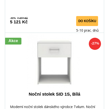
-30%
7 277 Kč
DO KOŠÍKU
5 121 Kč
5-10 prac. dnů
Akce
-27%
Noční stolek SID 1S, Bílá
Moderní noční stolek dánského výrobce Tvilum. Noční