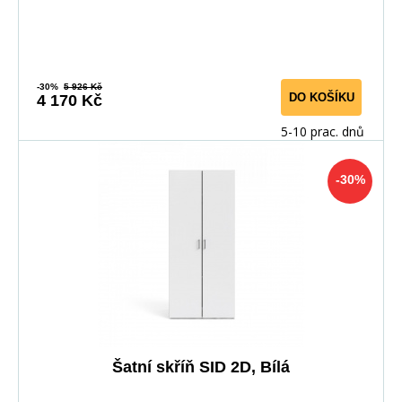
-30%
5 926 Kč
DO KOŠÍKU
4 170 Kč
5-10 prac. dnů
-30%
Šatní skříň SID 2D, Bílá