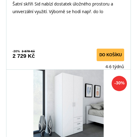
Šatní skříň Sid nabízí dostatek úložného prostoru a
univerzální využití. Výborně se hodí např. do lo
-30%
3 879 Kč
DO KOŠÍKU
2 729 Kč
4-6 týdnů
-30%