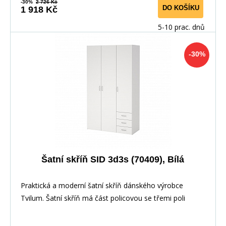
-30%
2 726 Kč
DO KOŠÍKU
1 918 Kč
5-10 prac. dnů
-30%
Šatní skříň SID 3d3s (70409), Bílá
Praktická a moderní šatní skříň dánského výrobce
Tvilum. Šatní skříň má část policovou se třemi poli