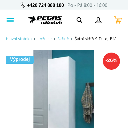
Po - Pá 8:00 - 16:00
+420 724 888 180
Hlavní stránka
Ložnice
Skříně
Šatní skříň SID 1d, Bílá
Výprodej
-
26
%