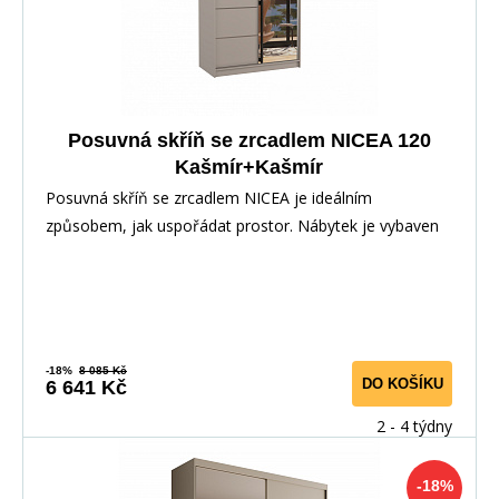
Posuvná skříň se zrcadlem NICEA 120
Kašmír+Kašmír
Posuvná skříň se zrcadlem NICEA je ideálním
způsobem, jak uspořádat prostor. Nábytek je vybaven
pros
-18%
8 085 Kč
DO KOŠÍKU
6 641 Kč
2 - 4 týdny
-18%