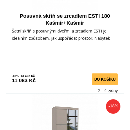
Posuvná skříň se zrcadlem ESTI 180
Kašmír+Kašmír
Šatní skříň s posuvnými dveřmi a zrcadlem ESTI je
ideálním způsobem, jak uspořádat prostor. Nábytek
-18%
13 492 Kč
DO KOŠÍKU
11 083 Kč
2 - 4 týdny
-18%