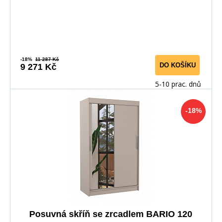
-18%
11 287 Kč
DO KOŠÍKU
9 271 Kč
5-10 prac. dnů
-18%
Posuvná skříň se zrcadlem BARIO 120