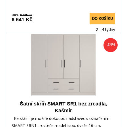
-18%
8 085 Kč
DO KOŠÍKU
6 641 Kč
2 - 4 týdny
-24%
Šatní skříň SMART SR1 bez zrcadla,
Kašmír
Ke skříni je možné dokoupit nádstavec s označením
SMART SRN1 . rozteče madel jsou: dveře 16 cm,