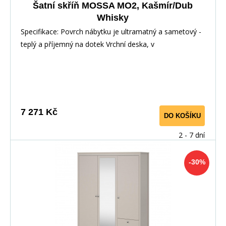
Šatní skříň MOSSA MO2, Kašmír/Dub
Whisky
Specifikace: Povrch nábytku je ultramatný a sametový -
teplý a příjemný na dotek Vrchní deska, v
7 271 Kč
DO KOŠÍKU
2 - 7 dní
-30%