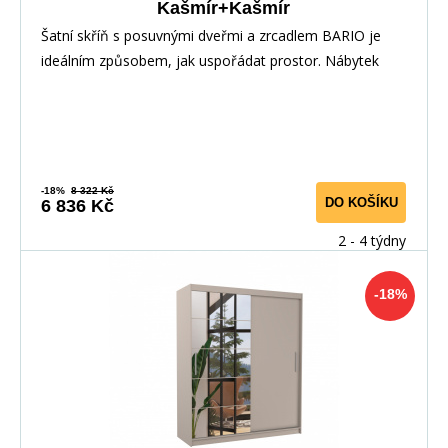
Kašmír+Kašmír
Šatní skříň s posuvnými dveřmi a zrcadlem BARIO je
ideálním způsobem, jak uspořádat prostor. Nábytek
-18%
8 322 Kč
DO KOŠÍKU
6 836 Kč
2 - 4 týdny
-18%