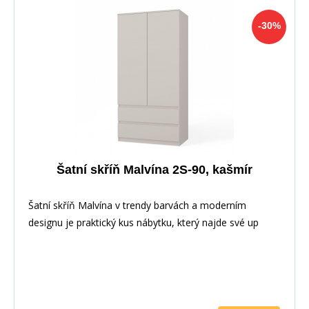
-30%
Šatní skříň Malvína 2S-90, kašmír
Šatní skříň Malvína v trendy barvách a moderním
designu je praktický kus nábytku, který najde své up