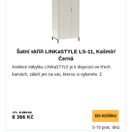
Šatní skříň LINKaSTYLE LS-11, Kašmír/
Černá
Kolekce nábytku LINKaSTYLE je k dispozici ve třech
barvách, záleží jen na vás, kterou si vyberete. Z
-0%
8 390 Kč
DO KOŠÍKU
8 366 Kč
5-10 prac. dnů