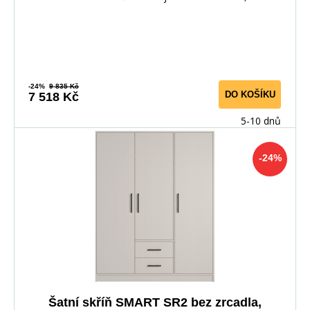
-24%
9 835 Kč
DO KOŠÍKU
7 518 Kč
5-10 dnů
-24%
Šatní skříň SMART SR2 bez zrcadla,