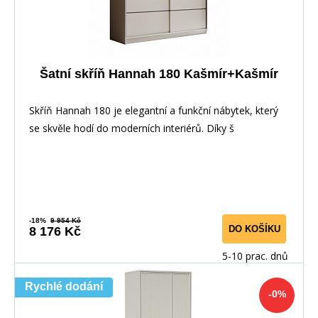
Šatní skříň Hannah 180 Kašmír+Kašmír
Skříň Hannah 180 je elegantní a funkční nábytek, který
se skvěle hodí do moderních interiérů. Díky š
-18%
9 954 Kč
DO KOŠÍKU
8 176 Kč
5-10 prac. dnů
Rychlé dodání
-0%