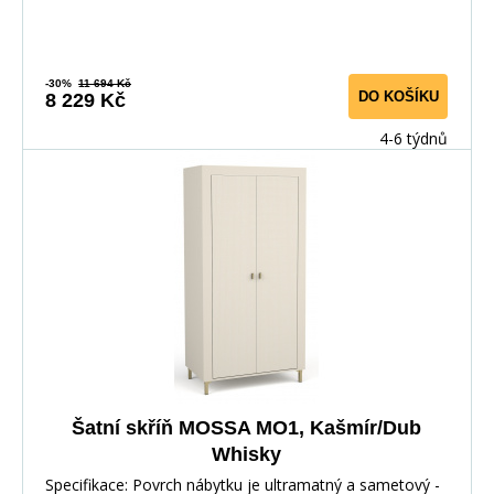
-30%
11 694 Kč
DO KOŠÍKU
8 229 Kč
4-6 týdnů
Šatní skříň MOSSA MO1, Kašmír/Dub
Whisky
Specifikace: Povrch nábytku je ultramatný a sametový -