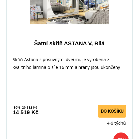
Šatní skříň ASTANA V, Bílá
Skříň Astana s posuvnými dveřmi, je vyrobena z
kvalitního lamina o síle 16 mm a hrany jsou ukončeny
-30%
20 632 Kč
DO KOŠÍKU
14 519 Kč
4-6 týdnů