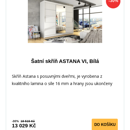
-30%
Šatní skříň ASTANA VI, Bílá
Skříň Astana s posuvnými dveřmi, je vyrobena z
kvalitního lamina o síle 16 mm a hrany jsou ukončeny
-30%
18 515 Kč
DO KOŠÍKU
13 029 Kč