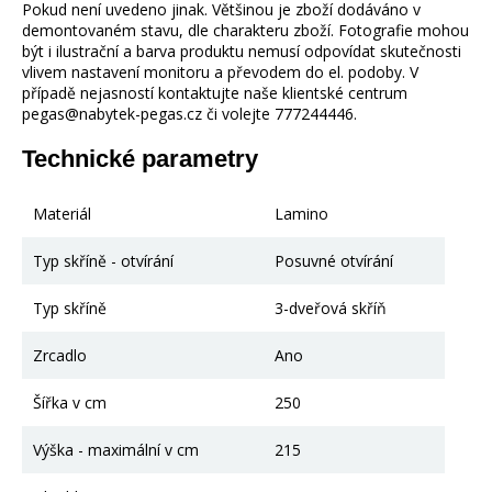
Pokud není uvedeno jinak. Většinou je zboží dodáváno v
demontovaném stavu, dle charakteru zboží. Fotografie mohou
být i ilustrační a barva produktu nemusí odpovídat skutečnosti
vlivem nastavení monitoru a převodem do el. podoby. V
případě nejasností kontaktujte naše klientské centrum
pegas@nabytek-pegas.cz či volejte 777244446.
Technické parametry
Materiál
Lamino
Typ skříně - otvírání
Posuvné otvírání
Typ skříně
3-dveřová skříň
Zrcadlo
Ano
Šířka v cm
250
Výška - maximální v cm
215