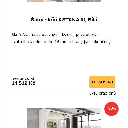
Šatní skříň ASTANA III, Bílá
Skříň Astana s posuvnými dveřmi, je vyrobena z
kvalitního lamina o síle 16 mm a hrany jsou ukončeny
-30%
20 632 Kč
DO KOŠÍKU
14 519 Kč
5-10 prac. dnů
-30%