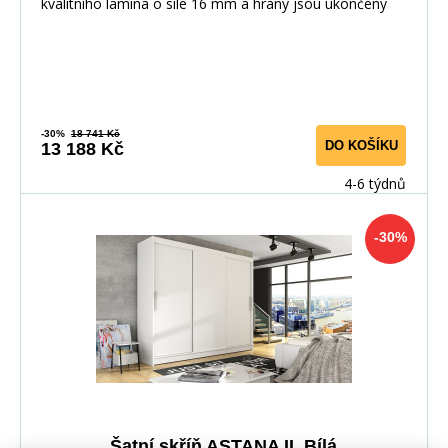
kvalitního lamina o síle 16 mm a hrany jsou ukončeny
-30%
18 741 Kč
DO KOŠÍKU
13 188 Kč
4-6 týdnů
-30%
Šatní skříň ASTANA II, Bílá