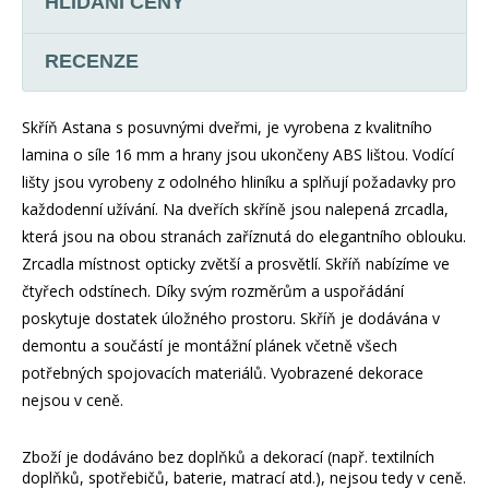
HLÍDÁNÍ CENY
RECENZE
Skříň Astana s posuvnými dveřmi, je vyrobena z kvalitního
lamina o síle 16 mm a hrany jsou ukončeny ABS lištou. Vodící
lišty jsou vyrobeny z odolného hliníku a splňují požadavky pro
každodenní užívání. Na dveřích skříně jsou nalepená zrcadla,
která jsou na obou stranách zaříznutá do elegantního oblouku.
Zrcadla místnost opticky zvětší a prosvětlí. Skříň nabízíme ve
čtyřech odstínech. Díky svým rozměrům a uspořádání
poskytuje dostatek úložného prostoru. Skříň je dodávána v
demontu a součástí je montážní plánek včetně všech
potřebných spojovacích materiálů. Vyobrazené dekorace
nejsou v ceně.
Zboží je dodáváno bez doplňků a dekorací (např. textilních
doplňků, spotřebičů, baterie, matrací atd.), nejsou tedy v ceně.