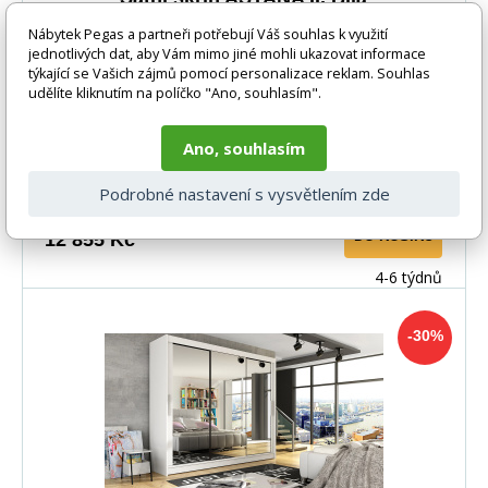
Nábytek Pegas a partneři potřebují Váš souhlas k využití
Skříň Astana s posuvnými dveřmi, je vyrobena z
jednotlivých dat, aby Vám mimo jiné mohli ukazovat informace
týkající se Vašich zájmů pomocí personalizace reklam. Souhlas
kvalitního lamina o síle 16 mm a hrany jsou ukončeny
udělíte kliknutím na políčko "Ano, souhlasím".
Ano, souhlasím
Podrobné nastavení s vysvětlením zde
-30%
18 268 Kč
DO KOŠÍKU
12 855 Kč
4-6 týdnů
-30%