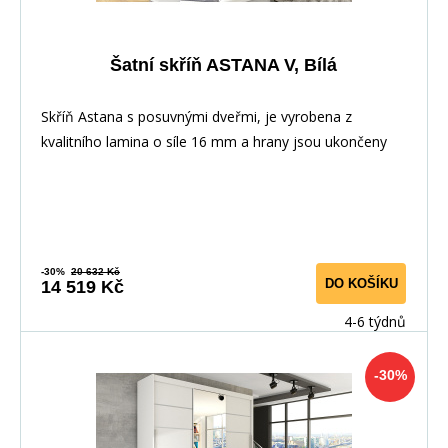
Šatní skříň ASTANA V, Bílá
Skříň Astana s posuvnými dveřmi, je vyrobena z
kvalitního lamina o síle 16 mm a hrany jsou ukončeny
-30%
20 632 Kč
DO KOŠÍKU
14 519 Kč
4-6 týdnů
-30%