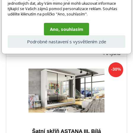
jednotlivých dat, aby Vám mimo jiné mohli ukazovat informace
týkající se Vašich zájmů pomocí personalizace reklam. Souhlas
udělíte kliknutím na políčko "Ano, souhlasím".
Ano, souhlasím
-30%
20 632 Kč
Podrobné nastavení s vysvětlením zde
DO KOŠÍKU
14 519 Kč
4-6 týdnů
-30%
Šatní skříň ASTANA III, Bílá