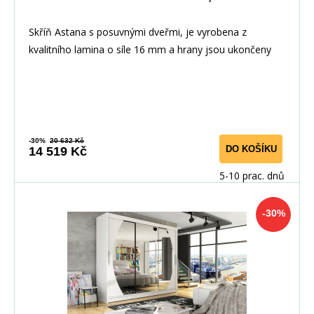
Skříň Astana s posuvnými dveřmi, je vyrobena z
kvalitního lamina o síle 16 mm a hrany jsou ukončeny
-30%
20 632 Kč
DO KOŠÍKU
14 519 Kč
5-10 prac. dnů
-30%