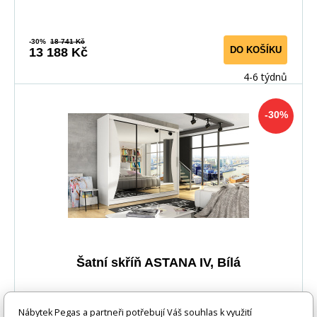
-30%
18 741 Kč
DO KOŠÍKU
13 188 Kč
4-6 týdnů
-30%
Šatní skříň ASTANA IV, Bílá
Skříň Astana s posuvnými dveřmi, je vyrobena z
Nábytek Pegas a partneři potřebují Váš souhlas k využití
kvalitního lamina o síle 16 mm a hrany jsou ukončeny