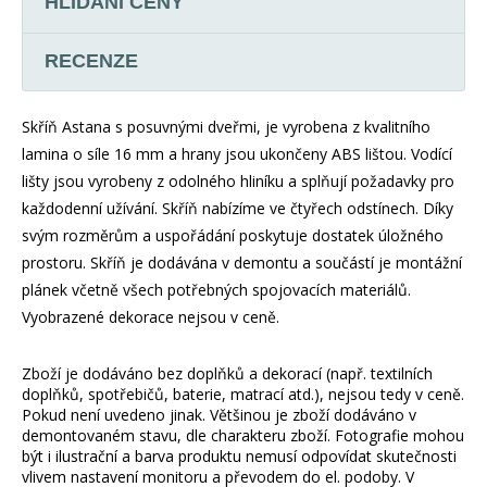
HLÍDÁNÍ CENY
RECENZE
Skříň Astana s posuvnými dveřmi, je vyrobena z kvalitního
lamina o síle 16 mm a hrany jsou ukončeny ABS lištou. Vodící
lišty jsou vyrobeny z odolného hliníku a splňují požadavky pro
každodenní užívání. Skříň nabízíme ve čtyřech odstínech. Díky
svým rozměrům a uspořádání poskytuje dostatek úložného
prostoru. Skříň je dodávána v demontu a součástí je montážní
plánek včetně všech potřebných spojovacích materiálů.
Vyobrazené dekorace nejsou v ceně.
Zboží je dodáváno bez doplňků a dekorací (např. textilních
doplňků, spotřebičů, baterie, matrací atd.), nejsou tedy v ceně.
Pokud není uvedeno jinak. Většinou je zboží dodáváno v
demontovaném stavu, dle charakteru zboží. Fotografie mohou
být i ilustrační a barva produktu nemusí odpovídat skutečnosti
vlivem nastavení monitoru a převodem do el. podoby. V