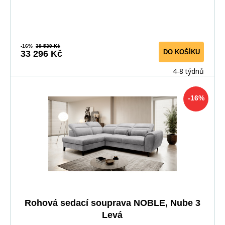
-16%
39 539 Kč
DO KOŠÍKU
33 296 Kč
4-8 týdnů
-16%
Rohová sedací souprava NOBLE, Nube 3
Levá