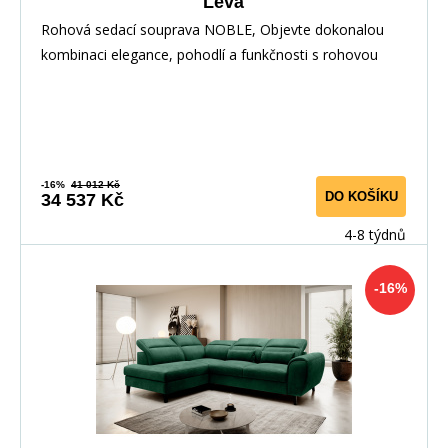
Levá
Rohová sedací souprava NOBLE, Objevte dokonalou
kombinaci elegance, pohodlí a funkčnosti s rohovou
-16%
41 012 Kč
DO KOŠÍKU
34 537 Kč
4-8 týdnů
-16%