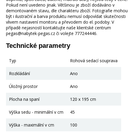
Pokud není uvedeno jinak. Většinou je zboží dodáváno v
demontovaném stavu, dle charakteru zboží. Fotografie mohou
být i ilustrační a barva produktu nemusí odpovídat skutečnosti
vlivem nastavení monitoru a převodem do el. podoby. V
případě nejasností kontaktujte naše klientské centrum
pegas@nabytek-pegas.cz či volejte 777244446.
Technické parametry
Typ
Rohová sedací souprava
Rozkládání
Ano
Úložný prostor
Ano
Plocha na spaní
120 x 195 cm
Výška sedu - minimální v cm
45
Výška - maximální v cm
100