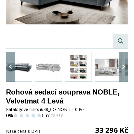
Rohová sedací souprava NOBLE,
Velvetmat 4 Levá
Katalogove cislo:
i638_CO-NOB-LT-04VE
0%
0 recenze
33 296
Kč
Naše cena s DPH