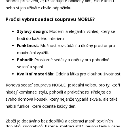
pohodlí při sezení, ať už sledujete oblíbený film, čtete knihu
nebo si jen užíváte chvíle odpočinku.
Proč si vybrat sedací soupravu NOBLE?
Stylový design:
Moderní a elegantní vzhled, který se
hodí do každého interiéru.
Funkčnost:
Možnost rozkládání a úložný prostor pro
maximální využití.
Pohodlí:
Prostorné sedáky a opěrky pro pohodlné
sezení a spaní.
Kvalitní materiály:
Odolná látka pro dlouhou životnost.
Rohová sedací souprava NOBLE, je ideální volbou pro ty, kteří
hledají kombinaci stylu, pohodlí a praktičnosti. Přidejte do
svého domova kousek, který nejenže vypadá skvěle, ale také
nabízí funkce, které oceníte každý den.
Zboží je dodáváno bez doplňků a dekorací (např. textilních
doplňků, spotřebičů, baterie, matrací atd.), nejsou tedy v ceně.