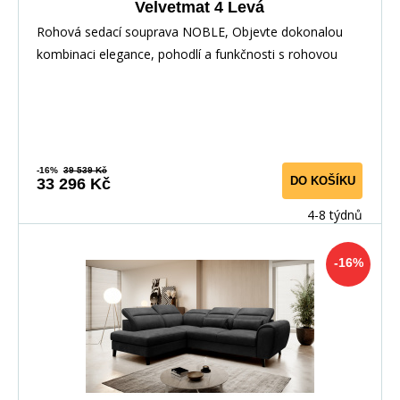
Velvetmat 4 Levá
Rohová sedací souprava NOBLE, Objevte dokonalou
kombinaci elegance, pohodlí a funkčnosti s rohovou
-16%
39 539 Kč
DO KOŠÍKU
33 296 Kč
4-8 týdnů
-16%