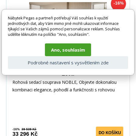
-16%
Nábytek Pegas a partneři potřebují Váš souhlas k využití
jednotlivých dat, aby Vám mimo jiné mohli ukazovat informace
týkající se Vašich zájmů pomocí personalizace reklam. Souhlas
udělíte kliknutím na políčko "Ano, souhlasím".
Ano, souhlasím
Podrobné nastavení s vysvětlením zde
Rohová sedací souprava NOBLE, Nube 40
Levá
Rohová sedací souprava NOBLE, Objevte dokonalou
kombinaci elegance, pohodlí a funkčnosti s rohovou
-16%
39 539 Kč
DO KOŠÍKU
33 296 Kč