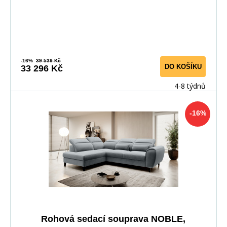
-16%
39 539 Kč
DO KOŠÍKU
33 296 Kč
4-8 týdnů
-16%
Rohová sedací souprava NOBLE,