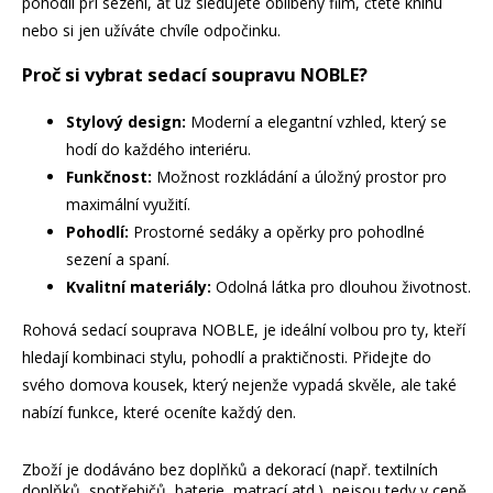
pohodlí při sezení, ať už sledujete oblíbený film, čtete knihu
nebo si jen užíváte chvíle odpočinku.
Proč si vybrat sedací soupravu NOBLE?
Stylový design:
Moderní a elegantní vzhled, který se
hodí do každého interiéru.
Funkčnost:
Možnost rozkládání a úložný prostor pro
maximální využití.
Pohodlí:
Prostorné sedáky a opěrky pro pohodlné
sezení a spaní.
Kvalitní materiály:
Odolná látka pro dlouhou životnost.
Rohová sedací souprava NOBLE, je ideální volbou pro ty, kteří
hledají kombinaci stylu, pohodlí a praktičnosti. Přidejte do
svého domova kousek, který nejenže vypadá skvěle, ale také
nabízí funkce, které oceníte každý den.
Zboží je dodáváno bez doplňků a dekorací (např. textilních
doplňků, spotřebičů, baterie, matrací atd.), nejsou tedy v ceně.