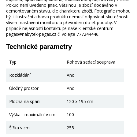
Pokud není uvedeno jinak. Většinou je zboží dodáváno v
demontovaném stavu, dle charakteru zboží. Fotografie mohou
být i ilustrační a barva produktu nemusí odpovídat skutečnosti
vlivem nastavení monitoru a převodem do el. podoby. V
případě nejasností kontaktujte naše klientské centrum
pegas@nabytek-pegas.cz či volejte 777244446.
Technické parametry
Typ
Rohová sedací souprava
Rozkládání
Ano
Úložný prostor
Ano
Plocha na spaní
120 x 195 cm
Výška - maximální v cm
100
Šířka v cm
255