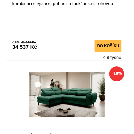
kombinaci elegance, pohodlí a funkčnosti s rohovou
-16%
41 012 Kč
DO KOŠÍKU
34 537 Kč
4-8 týdnů
-16%