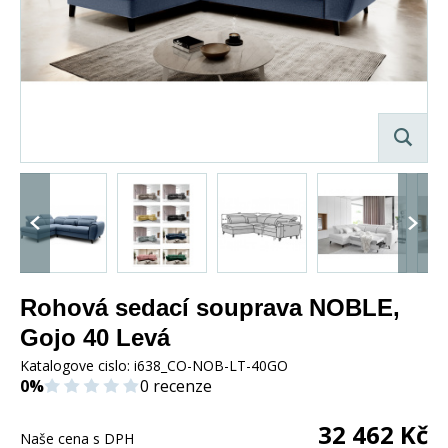
Rohová sedací souprava NOBLE,
Gojo 40 Levá
Katalogove cislo:
i638_CO-NOB-LT-40GO
0%
0 recenze
32 462
Kč
Naše cena s DPH