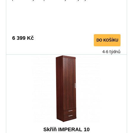
moderním dekoru ořech imperial. U prosklených skříněk
lze doobjednat LED osvětlení. Materiál: : lamino
Barevné provedení: : ořech imperial Rorměry : :
výška: 195 cm : šířka: 80 cm :
hloubka: 60,5 cm
6 399 Kč
DO KOŠÍKU
4-6 týdnů
Skříň IMPERAL 10