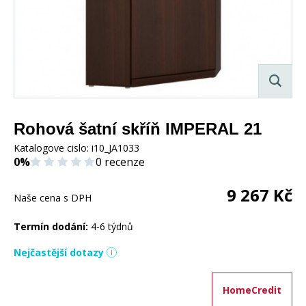
Rohová šatní skříň IMPERAL 21
Katalogove cislo:
i10_JA1033
0%
0 recenze
9 267
Kč
Naše cena s DPH
Termín dodání:
4-6 týdnů
Nejčastější dotazy
HomeCredit