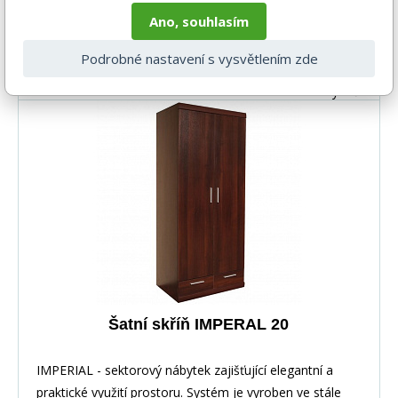
výška: 195 cm : šířka: 50 cm :
Ano, souhlasím
hloubka: 60,5 cm
4 688 Kč
Podrobné nastavení s vysvětlením zde
DO KOŠÍKU
4-6 týdnů
Šatní skříň IMPERAL 20
IMPERIAL - sektorový nábytek zajišťující elegantní a
praktické využití prostoru. Systém je vyroben ve stále