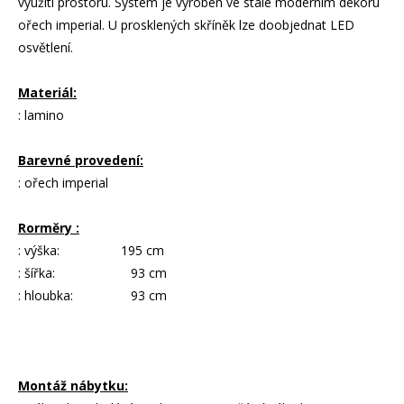
využití prostoru. Systém je vyroben ve stále moderním dekoru
ořech imperial. U prosklených skříněk lze doobjednat LED
osvětlení.
Materiál:
: lamino
Barevné provedení:
: ořech imperial
Rorměry :
: výška: 195 cm
: šířka: 93 cm
: hloubka: 93 cm
Montáž nábytku: