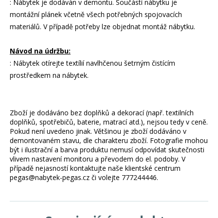
: Nábytek je dodáván v demontu. Součástí nábytku je
montážní plánek včetně všech potřebných spojovacích
materiálů. V případě potřeby lze objednat montáž nábytku.
Návod na údržbu:
: Nábytek otírejte textílií navlhčenou šetrným čistícím
prostředkem na nábytek.
Zboží je dodáváno bez doplňků a dekorací (např. textilních
doplňků, spotřebičů, baterie, matrací atd.), nejsou tedy v ceně.
Pokud není uvedeno jinak. Většinou je zboží dodáváno v
demontovaném stavu, dle charakteru zboží. Fotografie mohou
být i ilustrační a barva produktu nemusí odpovídat skutečnosti
vlivem nastavení monitoru a převodem do el. podoby. V
případě nejasností kontaktujte naše klientské centrum
pegas@nabytek-pegas.cz či volejte 777244446.