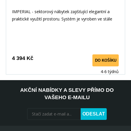
IMPERIAL - sektorový nábytek zajišťující elegantní a
praktické využití prostoru. Systém je vyroben ve stále
moderním dekoru ořech imperial. U prosklených skříněk
lze doobjednat LED osvětlení. Materiál: : lamino
Barevné provedení: : ořech imperial Rorměry : :
výška: 195 cm : šířka: 50 cm :
hloubka: 37,5 cm
4 394 Kč
DO KOŠÍKU
4-6 týdnů
AKČNÍ NABÍDKY A SLEVY PŘÍMO DO
VAŠEHO E-MAILU
ODESLAT