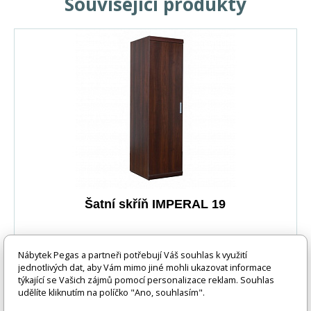
Související produkty
Šatní skříň IMPERAL 19
IMPERIAL - sektorový nábytek zajišťující elegantní a
Nábytek Pegas a partneři potřebují Váš souhlas k využití
praktické využití prostoru. Systém je vyroben ve stále
jednotlivých dat, aby Vám mimo jiné mohli ukazovat informace
moderním dekoru ořech imperial. U prosklených skříněk
týkající se Vašich zájmů pomocí personalizace reklam. Souhlas
lze doobjednat LED osvětlení. Materiál: : lamino
udělíte kliknutím na políčko "Ano, souhlasím".
Barevné provedení: : ořech imperial Rorměry : :